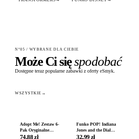
N°05 / WYBRANE DLA CIEBIE
Może Ci się
spodobać
Dostępne teraz popularne zabawki z oferty eSmyk.
WSZYSTKIE
→
Dodaj do koszyka
Dodaj do koszyka
Adopt Me! Zestaw 6-
Funko POP! Indiana
Pak Oryginalne
Jones and the Dial
Figurki Roblox
Destiny Bobble-Head
74,88 zł
32,99 zł