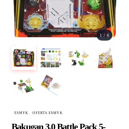
1
/
6
ESMYK
·
OFERTA ESMYK
Bakugan 3.0 Battle Pack 5-