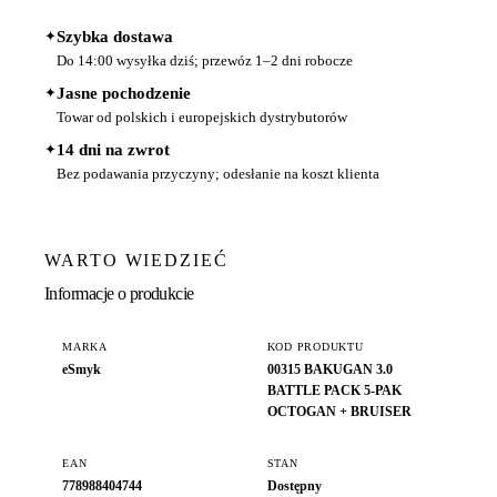
✦
Szybka dostawa
Do 14:00 wysyłka dziś; przewóz 1–2 dni robocze
✦
Jasne pochodzenie
Towar od polskich i europejskich dystrybutorów
✦
14 dni na zwrot
Bez podawania przyczyny; odesłanie na koszt klienta
WARTO WIEDZIEĆ
Informacje o produkcie
MARKA
KOD PRODUKTU
eSmyk
00315 BAKUGAN 3.0
BATTLE PACK 5-PAK
OCTOGAN + BRUISER
EAN
STAN
778988404744
Dostępny