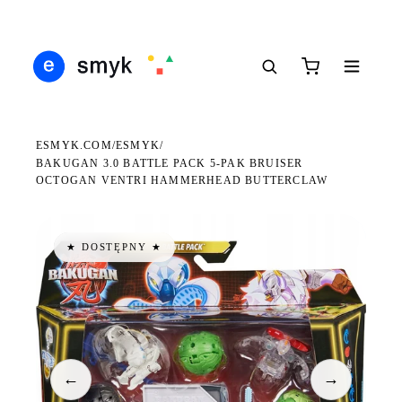
Ś
DARMOWA DOSTAWA OD 199 ZŁ
POLSCY I EUROPEJSCY DYSTRYBUTORZY
14
●
●
●
ESMYK.COM
ESMYK
/
/
BAKUGAN 3.0 BATTLE PACK 5-PAK BRUISER
OCTOGAN VENTRI HAMMERHEAD BUTTERCLAW
★ DOSTĘPNY ★
←
→