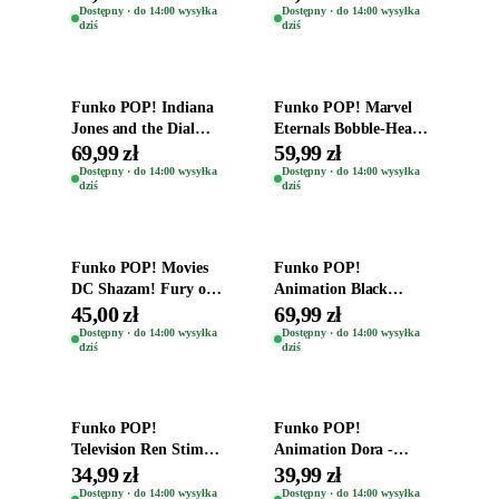
Zwierzęta Tropical
Helena Shaw 1386
Dostępny · do 14:00 wysyłka
Dostępny · do 14:00 wysyłka
dziś
dziś
Time
Dodaj do koszyka
Dodaj do koszyka
Funko POP! Indiana
Funko POP! Marvel
Jones and the Dial
Eternals Bobble-Head
Destiny Bobble-Head
Oryginalna Figurka
69,99 zł
59,99 zł
Teddy Kumar 1388
Kro 737
Dostępny · do 14:00 wysyłka
Dostępny · do 14:00 wysyłka
dziś
dziś
Dodaj do koszyka
Dodaj do koszyka
Funko POP! Movies
Funko POP!
DC Shazam! Fury of
Animation Black
the Gods Vinyl Figure
Clover Vinyl Figure
45,00 zł
69,99 zł
Eugene 1281
Oryginalna Figurka
Dostępny · do 14:00 wysyłka
Dostępny · do 14:00 wysyłka
dziś
dziś
Yuno 1101
Dodaj do koszyka
Dodaj do koszyka
Funko POP!
Funko POP!
Television Ren Stimpy
Animation Dora -
Space Madness Ren
Vinyl Figure
34,99 zł
39,99 zł
(Special Edition) 1532
Oryginalna Figurka
Dostępny · do 14:00 wysyłka
Dostępny · do 14:00 wysyłka