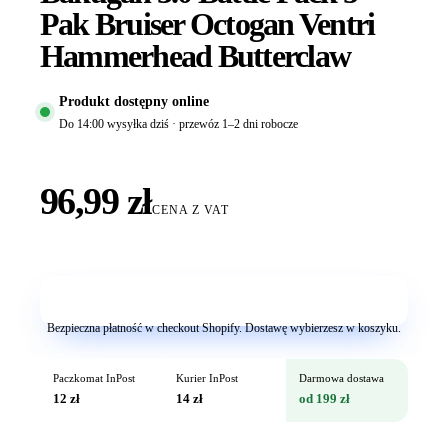
Pak Bruiser Octogan Ventri
Hammerhead Butterclaw
Produkt dostępny online
Do 14:00 wysyłka dziś · przewóz 1–2 dni robocze
96,99 zł
CENA Z VAT
Dodaj do koszyka
Bezpieczna płatność w checkout Shopify. Dostawę wybierzesz w koszyku.
Paczkomat InPost
Kurier InPost
Darmowa dostawa
12 zł
14 zł
od 199 zł