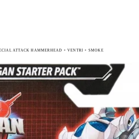
NI NA ZWROT
ZAMÓW DO 14:00 — WYSYŁKA DZIŚ
DARMOWA DOSTAWA OD 199
●
●
PECIAL ATTACK HAMMERHEAD + VENTRI + SMOKE