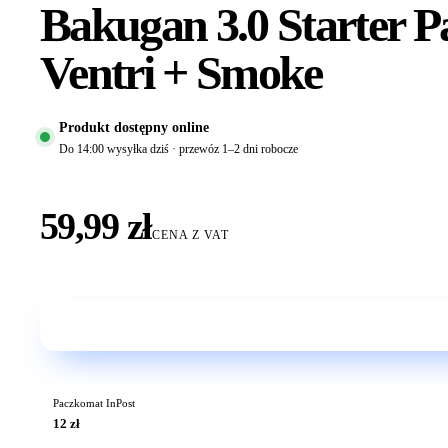
Bakugan 3.0 Starter 
Ventri + Smoke
Produkt dostępny online
Do 14:00 wysyłka dziś · przewóz 1–2 dni robocze
59,99 zł
CENA Z VAT
Paczkomat InPost
12 zł