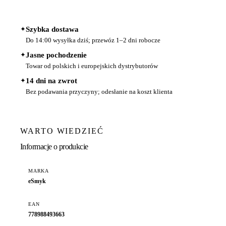
✦
Szybka dostawa
Do 14:00 wysyłka dziś; przewóz 1–2 dni robocze
✦
Jasne pochodzenie
Towar od polskich i europejskich dystrybutorów
✦
14 dni na zwrot
Bez podawania przyczyny; odesłanie na koszt klienta
WARTO WIEDZIEĆ
Informacje o produkcie
MARKA
eSmyk
EAN
778988493663