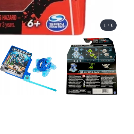
1
/
6