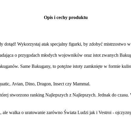
Opis i cechy produktu
 dotąd! Wykorzystaj atak specjalny figurki, by zdobyć mistrzostwo w
iadająca o przygodach młodych wojowników oraz istot zwanych Baku
uganów. Same Bakugany, to potężne istoty zamknięte w formie kuliste
uatic, Avian, Dino, Dragon, Insect czy Mammal.
órej stworzono ranking Najlepszych z Najlepszych. Jednak do czasu. 
awa, ale walka o uratowanie zarówno Świata Ludzi jak i Vestroi - ojczy