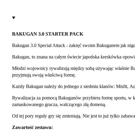
BAKUGAN 3.0 STARTER PACK
Bakugan 3.0 Special Attack - zakręć swoim Bakuganem jak nigdy
Bakugan, to znana na całym świecie japońska kreskówka opow
Młodzi wojownicy rywalizują między sobą używając właśnie Bak
przyjmują swoją właściwą formę.
Każdy Bakugan należy do jednego z siedmiu klanów: Misfit, Aq
Rywalizacja za pomocą Bakuganów przybiera formę sportu, w kt
zamaskowanego gracza, walczącego złą domeną.
Od tej pory reguły gry się zmieniają. Nie jest to już tylko zab
Zawartość zestawu: