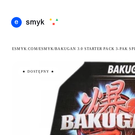
DARMOWA DOSTAWA OD 199 ZŁ
POLSCY I EUROPEJSCY DYSTRYBUTORZY
14 D
●
●
ESMYK.COM
ESMYK
/
/
BAKUGAN 3.0 STARTER PACK 3-PAK S
★ DOSTĘPNY ★