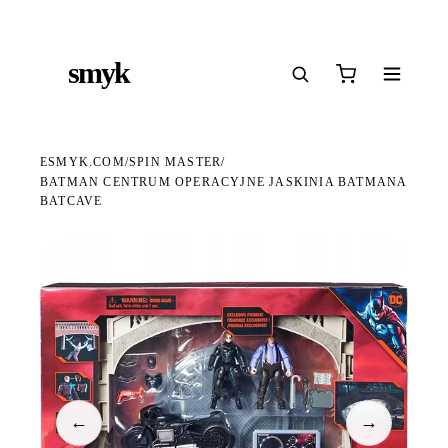
Ś
DARMOWA DOSTAWA OD 199 ZŁ
POLSCY I EUROPEJSCY DYSTRYBUTORZY
14
●
●
●
smyk
e
ESMYK.COM
SPIN MASTER
/
/
BATMAN CENTRUM OPERACYJNE JASKINIA BATMANA
BATCAVE
WKRÓTCE W SPRZEDAŻY
←
→