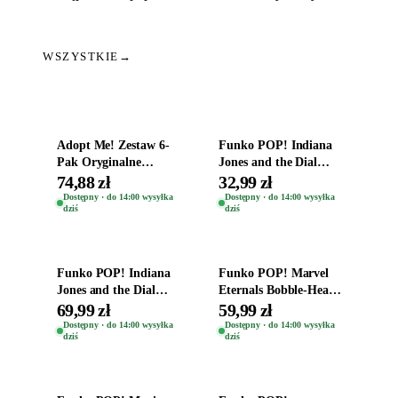
WSZYSTKIE
→
Dodaj do koszyka
Dodaj do koszyka
Adopt Me! Zestaw 6-
Funko POP! Indiana
Pak Oryginalne
Jones and the Dial
Figurki Roblox
Destiny Bobble-Head
74,88 zł
32,99 zł
Zwierzęta Tropical
Helena Shaw 1386
Dostępny · do 14:00 wysyłka
Dostępny · do 14:00 wysyłka
dziś
dziś
Time
Dodaj do koszyka
Dodaj do koszyka
Funko POP! Indiana
Funko POP! Marvel
Jones and the Dial
Eternals Bobble-Head
Destiny Bobble-Head
Oryginalna Figurka
69,99 zł
59,99 zł
Teddy Kumar 1388
Kro 737
Dostępny · do 14:00 wysyłka
Dostępny · do 14:00 wysyłka
dziś
dziś
Dodaj do koszyka
Dodaj do koszyka