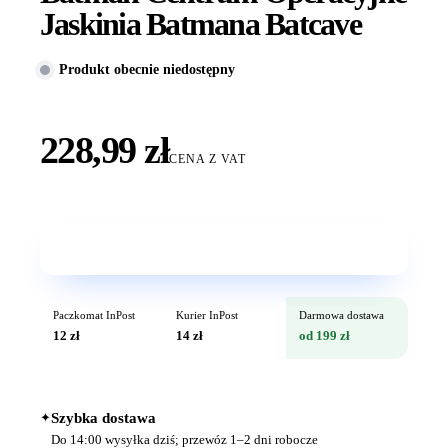
Jaskinia Batmana Batcave
Produkt obecnie niedostępny
228,99 zł
CENA Z VAT
Wkrótce w sprzedaży
Paczkomat InPost
Kurier InPost
Darmowa dostawa
12 zł
14 zł
od 199 zł
✦
Szybka dostawa
Do 14:00 wysyłka dziś; przewóz 1–2 dni robocze