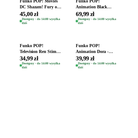
Funko POP! Movies
Funko POP!
DC Shazam! Fury of
Animation Black
the Gods Vinyl Figure
Clover Vinyl Figure
45,00 zł
69,99 zł
Eugene 1281
Oryginalna Figurka
Dostępny · do 14:00 wysyłka
Dostępny · do 14:00 wysyłka
dziś
dziś
Yuno 1101
Dodaj do koszyka
Dodaj do koszyka
Funko POP!
Funko POP!
Television Ren Stimpy
Animation Dora -
Space Madness Ren
Vinyl Figure
34,99 zł
39,99 zł
(Special Edition) 1532
Oryginalna Figurka
Dostępny · do 14:00 wysyłka
Dostępny · do 14:00 wysyłka
dziś
dziś
Dora 2003
Zabawki, figurki i kolekcjonerskie hity z
e
smyk
ulubionych światów. Jeden sklep, przejrzyste
zasady dostawy i produkty od polskich oraz