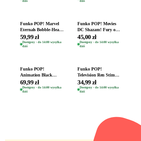
dziś
dziś
Dodaj do koszyka
Dodaj do koszyka
Funko POP! Marvel
Funko POP! Movies
Eternals Bobble-Head
DC Shazam! Fury of
Oryginalna Figurka
the Gods Vinyl Figure
59,99 zł
45,00 zł
Kro 737
Eugene 1281
Dostępny · do 14:00 wysyłka
Dostępny · do 14:00 wysyłka
dziś
dziś
Dodaj do koszyka
Dodaj do koszyka
Funko POP!
Funko POP!
Animation Black
Television Ren Stimpy
Clover Vinyl Figure
Space Madness Ren
69,99 zł
34,99 zł
Oryginalna Figurka
(Special Edition) 1532
Dostępny · do 14:00 wysyłka
Dostępny · do 14:00 wysyłka
dziś
dziś
Yuno 1101