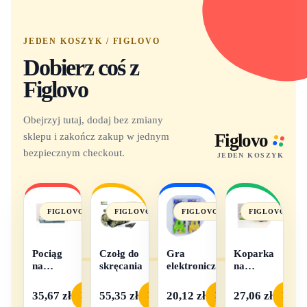
JEDEN KOSZYK / FIGLOVO
Dobierz coś z
Figlovo
Obejrzyj tutaj, dodaj bez zmiany
sklepu i zakończ zakup w jednym
Figlovo
bezpiecznym checkout.
JEDEN KOSZYK
FIGLOVO
FIGLOVO
FIGLOVO
FIGLOVO
Pociąg
Czołg do
Gra
Koparka
na
skręcania
elektroniczna
na
baterie
baterie
światło i
35,67 zł
55,35 zł
20,12 zł
27,06 zł
Podgląd
Podgląd
Podgląd
Podgl
dźwięk