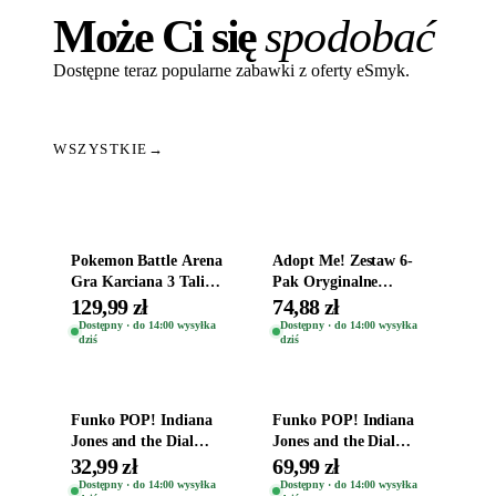
Może Ci się
spodobać
Dostępne teraz popularne zabawki z oferty eSmyk.
WSZYSTKIE
→
Dodaj do koszyka
Dodaj do koszyka
Pokemon Battle Arena
Adopt Me! Zestaw 6-
Gra Karciana 3 Talie
Pak Oryginalne
Oryginal
Figurki Roblox
129,99 zł
74,88 zł
Zwierzęta Tropical
Dostępny · do 14:00 wysyłka
Dostępny · do 14:00 wysyłka
dziś
dziś
Time
Dodaj do koszyka
Dodaj do koszyka
Funko POP! Indiana
Funko POP! Indiana
Jones and the Dial
Jones and the Dial
Destiny Bobble-Head
Destiny Bobble-Head
32,99 zł
69,99 zł
Helena Shaw 1386
Teddy Kumar 1388
Dostępny · do 14:00 wysyłka
Dostępny · do 14:00 wysyłka