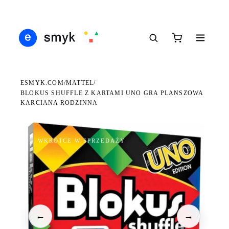
Ś
DARMOWA DOSTAWA OD 199 ZŁ
POLSCY I EUROPEJSCY DYSTRYBUTORZY
14
●
●
●
ESMYK.COM
MATTEL
/
/
BLOKUS SHUFFLE Z KARTAMI UNO GRA PLANSZOWA
KARCIANA RODZINNA
WKRÓTCE W SPRZEDAŻY
←
→