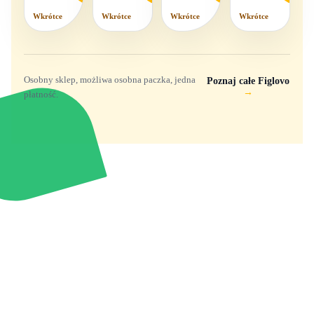
Wkrótce
Wkrótce
Wkrótce
Wkrótce
Osobny sklep, możliwa osobna paczka, jedna
Poznaj całe Figlovo
→
płatność.
Zabawki, figurki i kolekcjonerskie hity z
e
smyk
ulubionych światów. Jeden sklep, przejrzyste
zasady dostawy i produkty od polskich oraz
europejskich dystrybutorów.