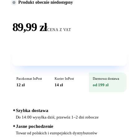
Produkt obecnie niedostępny
89,99 zł
CENA Z VAT
Wkrótce w sprzedaży
Paczkomat InPost
Kurier InPost
Darmowa dostawa
12 zł
14 zł
od 199 zł
✦
Szybka dostawa
Do 14:00 wysyłka dziś; przewóz 1–2 dni robocze
✦
Jasne pochodzenie
Towar od polskich i europejskich dystrybutorów