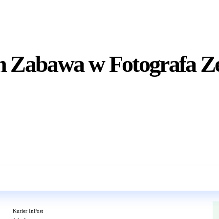
n Zabawa w Fotografa Z
Wkrótce w sprzedaży
Kurier InPost