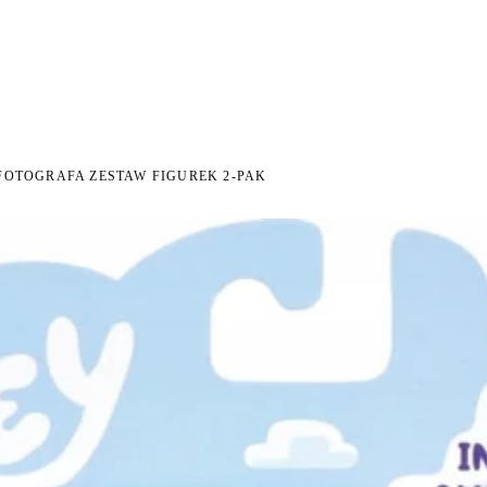
NI NA ZWROT
ZAMÓW DO 14:00 — WYSYŁKA DZIŚ
DARMOWA DOSTAWA OD 199
●
●
FOTOGRAFA ZESTAW FIGUREK 2-PAK