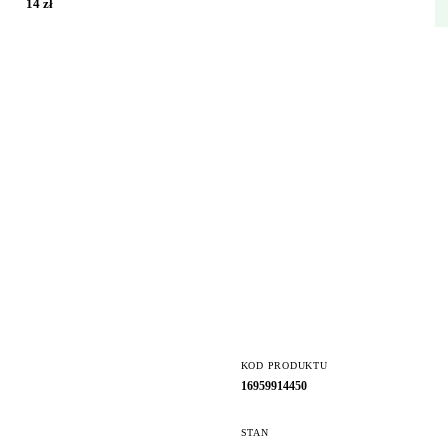
14 zł
KOD PRODUKTU
16959914450
STAN