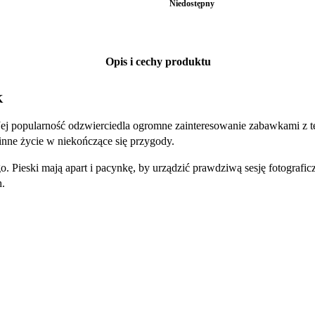
Niedostępny
Opis i cechy produktu
K
j popularność odzwierciedla ogromne zainteresowanie zabawkami z tej se
inne życie w niekończące się przygody.
 Pieski mają apart i pacynkę, by urządzić prawdziwą sesję fotograficzn
h.