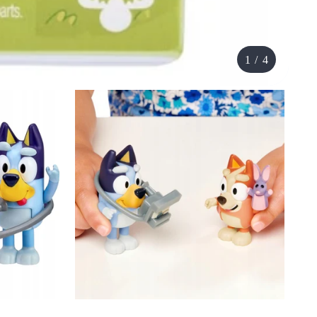
1
/
4