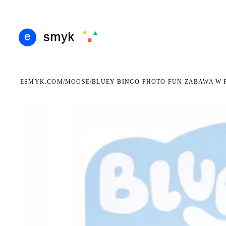
DARMOWA DOSTAWA OD 199 ZŁ
POLSCY I EUROPEJSCY DYSTRYBUTORZY
14 D
●
●
ESMYK.COM
MOOSE
/
/
BLUEY BINGO PHOTO FUN ZABAWA W 
WKRÓTCE W SPRZEDAŻY