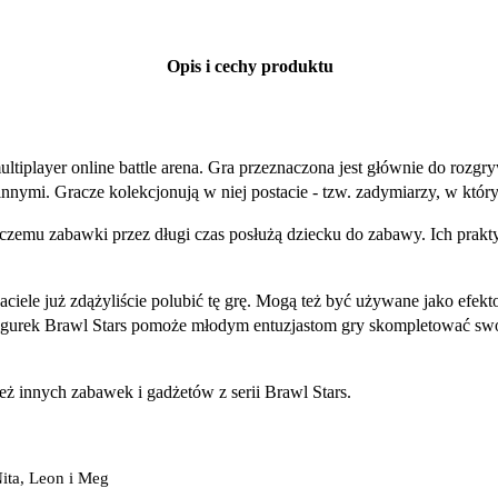
Opis i cechy produktu
ultiplayer online battle arena. Gra przeznaczona jest głównie do roz
nymi. Gracze kolekcjonują w niej postacie - tzw. zadymiarzy, w który
i czemu zabawki przez długi czas posłużą dziecku do zabawy. Ich prak
aciele już zdążyliście polubić tę grę. Mogą też być używane jako efekt
igurek Brawl Stars pomoże młodym entuzjastom gry skompletować swo
eż innych zabawek i gadżetów z serii Brawl Stars.
Nita, Leon i Meg