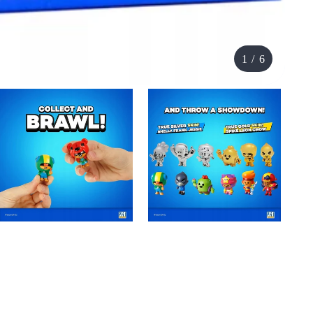
1
/
6