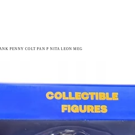
NI NA ZWROT
ZAMÓW DO 14:00 — WYSYŁKA DZIŚ
DARMOWA DOSTAWA OD 199 
●
●
RANK PENNY COLT PAN P NITA LEON MEG