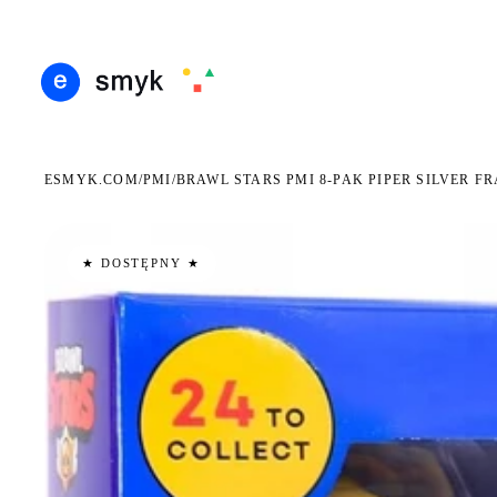
DARMOWA DOSTAWA OD 199 ZŁ
POLSCY I EUROPEJSCY DYSTRYBUTORZY
14 D
●
●
ESMYK.COM
PMI
/
/
BRAWL STARS PMI 8-PAK PIPER SILVER F
★ DOSTĘPNY ★