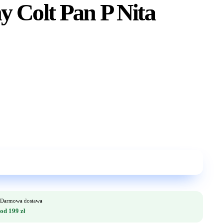
y Colt Pan P Nita
Darmowa dostawa
od 199 zł