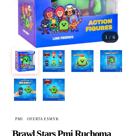
1
/
6
PMI
·
OFERTA ESMYK
Brawl Stars Pmi Ruchoma