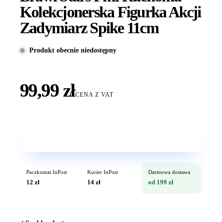
Kolekcjonerska Figurka Akcji
Zadymiarz Spike 11cm
Produkt obecnie niedostępny
99,99 zł
CENA Z VAT
Wkrótce w sprzedaży
Paczkomat InPost
Kurier InPost
Darmowa dostawa
12 zł
14 zł
od 199 zł