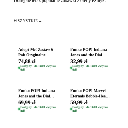
Dostępne teraz popularne zabawki z oferty eSmyk.
WSZYSTKIE
→
Dodaj do koszyka
Dodaj do koszyka
Adopt Me! Zestaw 6-
Funko POP! Indiana
Pak Oryginalne
Jones and the Dial
Figurki Roblox
Destiny Bobble-Head
74,88 zł
32,99 zł
Zwierzęta Tropical
Helena Shaw 1386
Dostępny · do 14:00 wysyłka
Dostępny · do 14:00 wysyłka
dziś
dziś
Time
Dodaj do koszyka
Dodaj do koszyka
Funko POP! Indiana
Funko POP! Marvel
Jones and the Dial
Eternals Bobble-Head
Destiny Bobble-Head
Oryginalna Figurka
69,99 zł
59,99 zł
Teddy Kumar 1388
Kro 737
Dostępny · do 14:00 wysyłka
Dostępny · do 14:00 wysyłka
dziś
dziś
Dodaj do koszyka
Dodaj do koszyka