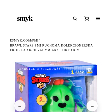
Ś
DARMOWA DOSTAWA OD 199 ZŁ
POLSCY I EUROPEJSCY DYSTRYBUTORZY
14
●
●
●
smyk
e
ESMYK.COM
PMI
/
/
BRAWL STARS PMI RUCHOMA KOLEKCJONERSKA
FIGURKA AKCJI ZADYMIARZ SPIKE 11CM
WKRÓTCE W SPRZEDAŻY
←
→