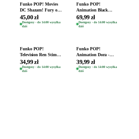
Funko POP! Movies
Funko POP!
DC Shazam! Fury of
Animation Black
the Gods Vinyl Figure
Clover Vinyl Figure
45,00 zł
69,99 zł
Eugene 1281
Oryginalna Figurka
Dostępny · do 14:00 wysyłka
Dostępny · do 14:00 wysyłka
dziś
dziś
Yuno 1101
Dodaj do koszyka
Dodaj do koszyka
Funko POP!
Funko POP!
Television Ren Stimpy
Animation Dora -
Space Madness Ren
Vinyl Figure
34,99 zł
39,99 zł
(Special Edition) 1532
Oryginalna Figurka
Dostępny · do 14:00 wysyłka
Dostępny · do 14:00 wysyłka
dziś
dziś
Dora 2003
Zabawki, figurki i kolekcjonerskie hity z
e
smyk
ulubionych światów. Jeden sklep, przejrzyste
zasady dostawy i produkty od polskich oraz