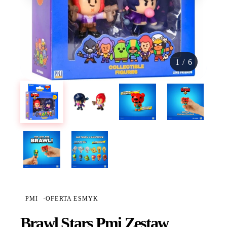
1
/
6
PMI
·
OFERTA ESMYK
Brawl Stars Pmi Zestaw