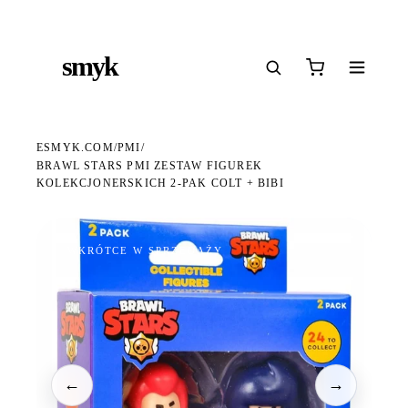
Ś
DARMOWA DOSTAWA OD 199 ZŁ
POLSCY I EUROPEJSCY DYSTRYBUTORZY
14
●
●
●
smyk
e
ESMYK.COM
PMI
/
/
BRAWL STARS PMI ZESTAW FIGUREK
KOLEKCJONERSKICH 2-PAK COLT + BIBI
WKRÓTCE W SPRZEDAŻY
←
→