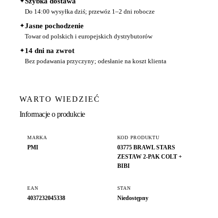
✦
Szybka dostawa
Do 14:00 wysyłka dziś; przewóz 1–2 dni robocze
✦
Jasne pochodzenie
Towar od polskich i europejskich dystrybutorów
✦
14 dni na zwrot
Bez podawania przyczyny; odesłanie na koszt klienta
WARTO WIEDZIEĆ
Informacje o produkcie
MARKA
KOD PRODUKTU
PMI
03775 BRAWL STARS
ZESTAW 2-PAK COLT +
BIBI
EAN
STAN
4037232045338
Niedostępny