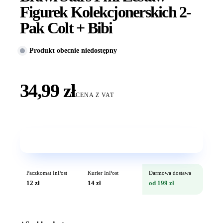
Figurek Kolekcjonerskich 2-
Pak Colt + Bibi
Produkt obecnie niedostępny
34,99 zł
CENA Z VAT
Wkrótce w sprzedaży
Paczkomat InPost
Kurier InPost
Darmowa dostawa
12 zł
14 zł
od 199 zł