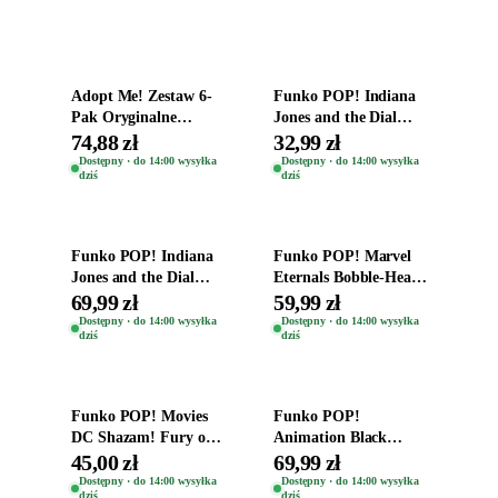
Dodaj do koszyka
Dodaj do koszyka
Adopt Me! Zestaw 6-
Funko POP! Indiana
Pak Oryginalne
Jones and the Dial
Figurki Roblox
Destiny Bobble-Head
74,88 zł
32,99 zł
Zwierzęta Tropical
Helena Shaw 1386
Dostępny · do 14:00 wysyłka
Dostępny · do 14:00 wysyłka
dziś
dziś
Time
Dodaj do koszyka
Dodaj do koszyka
Funko POP! Indiana
Funko POP! Marvel
Jones and the Dial
Eternals Bobble-Head
Destiny Bobble-Head
Oryginalna Figurka
69,99 zł
59,99 zł
Teddy Kumar 1388
Kro 737
Dostępny · do 14:00 wysyłka
Dostępny · do 14:00 wysyłka
dziś
dziś
Dodaj do koszyka
Dodaj do koszyka
Funko POP! Movies
Funko POP!
DC Shazam! Fury of
Animation Black
the Gods Vinyl Figure
Clover Vinyl Figure
45,00 zł
69,99 zł
Eugene 1281
Oryginalna Figurka
Dostępny · do 14:00 wysyłka
Dostępny · do 14:00 wysyłka
dziś
dziś