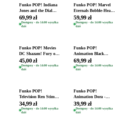
Funko POP! Indiana
Funko POP! Marvel
Jones and the Dial
Eternals Bobble-Head
Destiny Bobble-Head
Oryginalna Figurka
69,99 zł
59,99 zł
Teddy Kumar 1388
Kro 737
Dostępny · do 14:00 wysyłka
Dostępny · do 14:00 wysyłka
dziś
dziś
Dodaj do koszyka
Dodaj do koszyka
Funko POP! Movies
Funko POP!
DC Shazam! Fury of
Animation Black
the Gods Vinyl Figure
Clover Vinyl Figure
45,00 zł
69,99 zł
Eugene 1281
Oryginalna Figurka
Dostępny · do 14:00 wysyłka
Dostępny · do 14:00 wysyłka
dziś
dziś
Yuno 1101
Dodaj do koszyka
Dodaj do koszyka
Funko POP!
Funko POP!
Television Ren Stimpy
Animation Dora -
Space Madness Ren
Vinyl Figure
34,99 zł
39,99 zł
(Special Edition) 1532
Oryginalna Figurka
Dostępny · do 14:00 wysyłka
Dostępny · do 14:00 wysyłka
dziś
dziś
Dora 2003