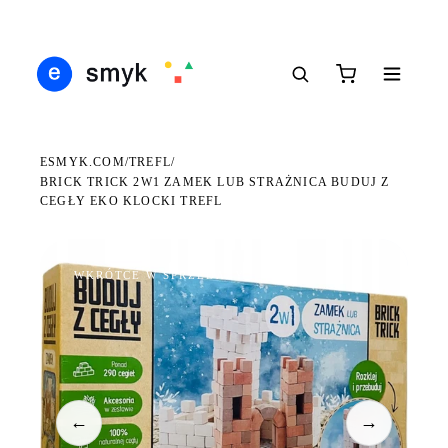
Ś
DARMOWA DOSTAWA OD 199 ZŁ
POLSCY I EUROPEJSCY DYSTRYBUTORZY
14
●
●
●
ESMYK.COM
TREFL
/
/
BRICK TRICK 2W1 ZAMEK LUB STRAŻNICA BUDUJ Z
CEGŁY EKO KLOCKI TREFL
WKRÓTCE W SPRZEDAŻY
←
→