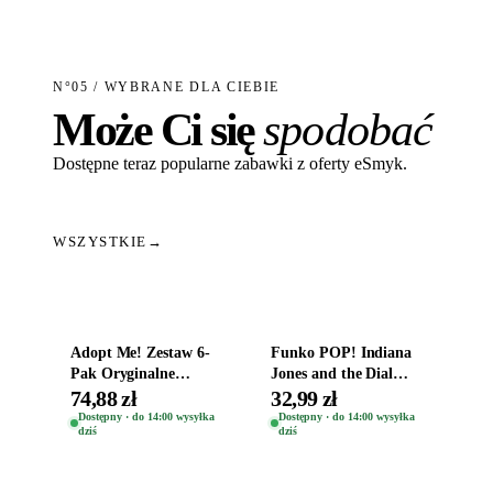
N°05 / WYBRANE DLA CIEBIE
Może Ci się
spodobać
Dostępne teraz popularne zabawki z oferty eSmyk.
WSZYSTKIE
→
Dodaj do koszyka
Dodaj do koszyka
Adopt Me! Zestaw 6-
Funko POP! Indiana
Pak Oryginalne
Jones and the Dial
Figurki Roblox
Destiny Bobble-Head
74,88 zł
32,99 zł
Zwierzęta Tropical
Helena Shaw 1386
Dostępny · do 14:00 wysyłka
Dostępny · do 14:00 wysyłka
dziś
dziś
Time
Dodaj do koszyka
Dodaj do koszyka