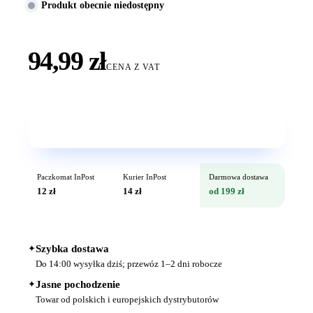
Produkt obecnie niedostępny
94,99 zł
CENA Z VAT
Wkrótce w sprzedaży
Paczkomat InPost
Kurier InPost
Darmowa dostawa
12 zł
14 zł
od 199 zł
✦
Szybka dostawa
Do 14:00 wysyłka dziś; przewóz 1–2 dni robocze
✦
Jasne pochodzenie
Towar od polskich i europejskich dystrybutorów