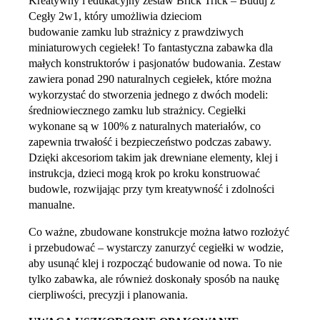
Kreatywny i edukacyjny zestaw Brick Trick – Buduj z
Cegły 2w1, który umożliwia dzieciom
budowanie zamku lub strażnicy z prawdziwych
miniaturowych cegiełek! To fantastyczna zabawka dla
małych konstruktorów i pasjonatów budowania. Zestaw
zawiera ponad 290 naturalnych cegiełek, które można
wykorzystać do stworzenia jednego z dwóch modeli:
średniowiecznego zamku lub strażnicy. Cegiełki
wykonane są w 100% z naturalnych materiałów, co
zapewnia trwałość i bezpieczeństwo podczas zabawy.
Dzięki akcesoriom takim jak drewniane elementy, klej i
instrukcja, dzieci mogą krok po kroku konstruować
budowle, rozwijając przy tym kreatywność i zdolności
manualne.
Co ważne, zbudowane konstrukcje można łatwo rozłożyć
i przebudować – wystarczy zanurzyć cegiełki w wodzie,
aby usunąć klej i rozpocząć budowanie od nowa. To nie
tylko zabawka, ale również doskonały sposób na naukę
cierpliwości, precyzji i planowania.