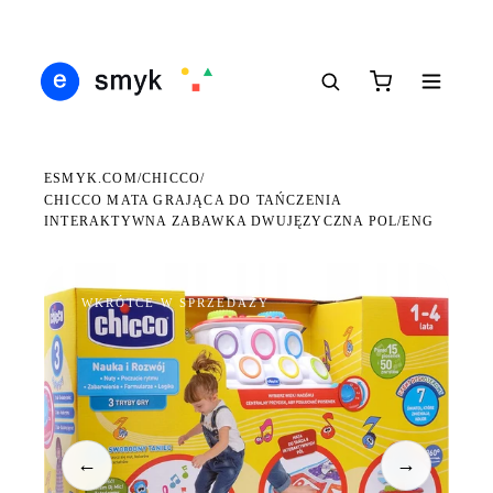
Ś
DARMOWA DOSTAWA OD 199 ZŁ
POLSCY I EUROPEJSCY DYSTRYBUTORZY
14
●
●
●
ESMYK.COM
CHICCO
/
/
CHICCO MATA GRAJĄCA DO TAŃCZENIA
INTERAKTYWNA ZABAWKA DWUJĘZYCZNA POL/ENG
WKRÓTCE W SPRZEDAŻY
←
→