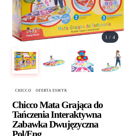
1
/
4
CHICCO
·
OFERTA ESMYK
Chicco Mata Grająca do
Tańczenia Interaktywna
Zabawka Dwujęzyczna
Pol/Eng