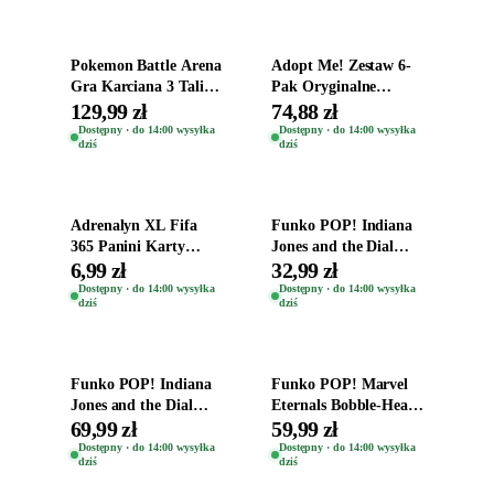
Pokemon Battle Arena
Adopt Me! Zestaw 6-
Gra Karciana 3 Talie
Pak Oryginalne
Oryginal
Figurki Roblox
129,99 zł
74,88 zł
Zwierzęta Tropical
Dostępny · do 14:00 wysyłka
Dostępny · do 14:00 wysyłka
dziś
dziś
Time
Dodaj do koszyka
Dodaj do koszyka
Adrenalyn XL Fifa
Funko POP! Indiana
365 Panini Karty
Jones and the Dial
Piłkarskie Saszetka z
Destiny Bobble-Head
6,99 zł
32,99 zł
Kartami 2026
Helena Shaw 1386
Dostępny · do 14:00 wysyłka
Dostępny · do 14:00 wysyłka
dziś
dziś
Dodaj do koszyka
Dodaj do koszyka
Funko POP! Indiana
Funko POP! Marvel
Jones and the Dial
Eternals Bobble-Head
Destiny Bobble-Head
Oryginalna Figurka
69,99 zł
59,99 zł
Teddy Kumar 1388
Kro 737
Dostępny · do 14:00 wysyłka
Dostępny · do 14:00 wysyłka
dziś
dziś
Dodaj do koszyka
Dodaj do koszyka