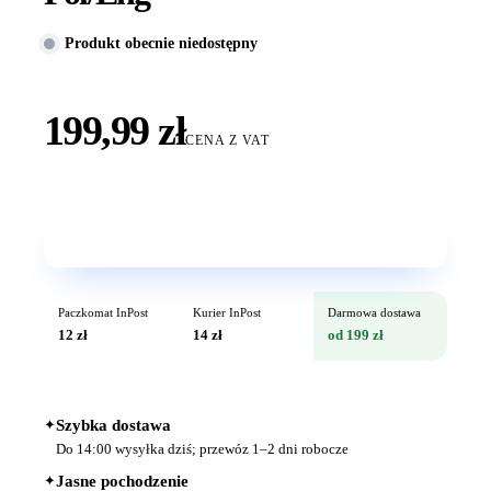
Produkt obecnie niedostępny
199,99 zł
CENA Z VAT
Wkrótce w sprzedaży
Paczkomat InPost
Kurier InPost
Darmowa dostawa
12 zł
14 zł
od 199 zł
✦
Szybka dostawa
Do 14:00 wysyłka dziś; przewóz 1–2 dni robocze
✦
Jasne pochodzenie