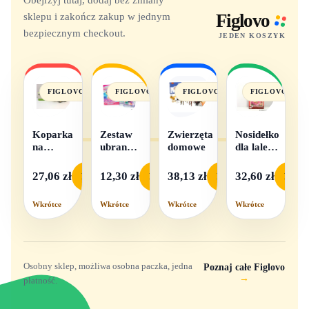
sklepu i zakończ zakup w jednym
Figlovo
bezpiecznym checkout.
JEDEN KOSZYK
FIGLOVO
FIGLOVO
FIGLOVO
FIGLOVO
Koparka
Zestaw
Zwierzęta
Nosidełko
na
ubranek
domowe
dla lalek
baterie
dla lalek
w
- 1
pudełku
27,06 zł
12,30 zł
38,13 zł
32,60 zł
Podgląd
Podgląd
Podgląd
Podgl
komplet,
mix
Wkrótce
Wkrótce
Wkrótce
Wkrótce
wzorów
Osobny sklep, możliwa osobna paczka, jedna
Poznaj całe Figlovo
→
płatność.