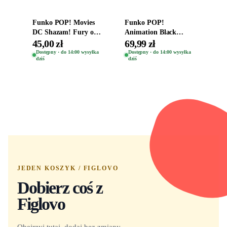
Funko POP! Movies
Funko POP!
DC Shazam! Fury of
Animation Black
the Gods Vinyl Figure
Clover Vinyl Figure
45,00 zł
69,99 zł
Eugene 1281
Oryginalna Figurka
Dostępny · do 14:00 wysyłka
Dostępny · do 14:00 wysyłka
dziś
dziś
Yuno 1101
JEDEN KOSZYK / FIGLOVO
Dobierz coś z
Figlovo
Obejrzyj tutaj, dodaj bez zmiany