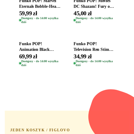
Funko POP! Marvel
Funko POP! Movies
Eternals Bobble-Head
DC Shazam! Fury of
Oryginalna Figurka
the Gods Vinyl Figure
59,99 zł
45,00 zł
Kro 737
Eugene 1281
Dostępny · do 14:00 wysyłka
Dostępny · do 14:00 wysyłka
dziś
dziś
Dodaj do koszyka
Dodaj do koszyka
Funko POP!
Funko POP!
Animation Black
Television Ren Stimpy
Clover Vinyl Figure
Space Madness Ren
69,99 zł
34,99 zł
Oryginalna Figurka
(Special Edition) 1532
Dostępny · do 14:00 wysyłka
Dostępny · do 14:00 wysyłka
dziś
dziś
Yuno 1101
JEDEN KOSZYK / FIGLOVO