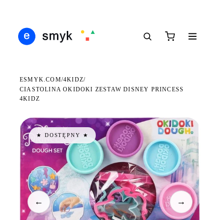
DARMOWA DOSTAWA OD 199 ZŁ
POLSCY I EUROPEJSCY DYSTRYBUTORZY
14 
●
●
●
ESMYK.COM
4KIDZ
/
/
CIASTOLINA OKIDOKI ZESTAW DISNEY PRINCESS
4KIDZ
★ DOSTĘPNY ★
←
→