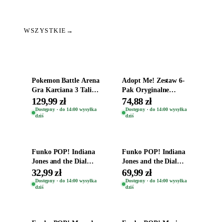
WSZYSTKIE
→
Dodaj do koszyka
Dodaj do koszyka
Pokemon Battle Arena
Adopt Me! Zestaw 6-
Gra Karciana 3 Talie
Pak Oryginalne
Oryginal
Figurki Roblox
129,99 zł
74,88 zł
Zwierzęta Tropical
Dostępny · do 14:00 wysyłka
Dostępny · do 14:00 wysyłka
dziś
dziś
Time
Dodaj do koszyka
Dodaj do koszyka
Funko POP! Indiana
Funko POP! Indiana
Jones and the Dial
Jones and the Dial
Destiny Bobble-Head
Destiny Bobble-Head
32,99 zł
69,99 zł
Helena Shaw 1386
Teddy Kumar 1388
Dostępny · do 14:00 wysyłka
Dostępny · do 14:00 wysyłka
dziś
dziś
Dodaj do koszyka
Dodaj do koszyka