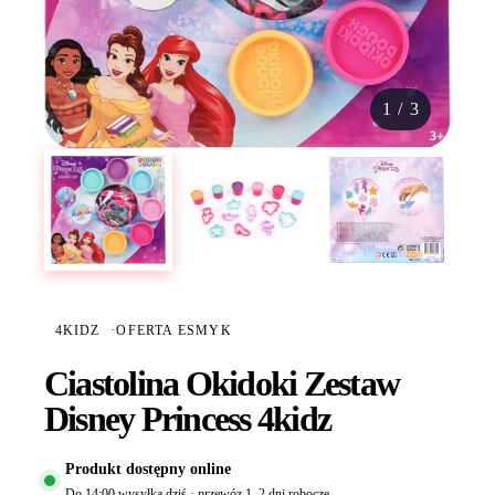
1
/
3
4KIDZ
·
OFERTA ESMYK
Ciastolina Okidoki Zestaw
Disney Princess 4kidz
Produkt dostępny online
Do 14:00 wysyłka dziś · przewóz 1–2 dni robocze