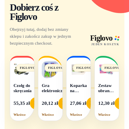
Dobierz coś z
Figlovo
Obejrzyj tutaj, dodaj bez zmiany
sklepu i zakończ zakup w jednym
Figlovo
bezpiecznym checkout.
JEDEN KOSZYK
FIGLOVO
FIGLOVO
FIGLOVO
FIGLOVO
Czołg do
Gra
Koparka
Zestaw
skręcania
elektroniczna
na
ubranek
baterie
dla lalek
- 1
55,35 zł
20,12 zł
27,06 zł
12,30 zł
Podgląd
Podgląd
Podgląd
Podgl
komplet,
mix
Wkrótce
Wkrótce
Wkrótce
Wkrótce
wzorów