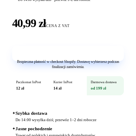
40,99 zł
CENA Z VAT
Dodaj do koszyka
Bezpieczna płatność w checkout Shopify. Dostawę wybierzesz podczas
finalizacji zamówienia.
Paczkomat InPost
Kurier InPost
Darmowa dostawa
12 zł
14 zł
od 199 zł
✦
Szybka dostawa
Do 14:00 wysyłka dziś; przewóz 1–2 dni robocze
✦
Jasne pochodzenie
Towar od polskich i europejskich dystrybutorów