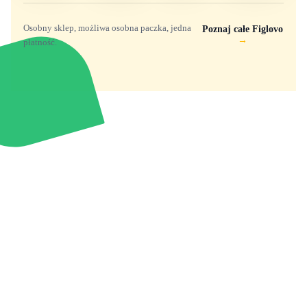
Osobny sklep, możliwa osobna paczka, jedna
Poznaj całe Figlovo
→
płatność.
Zabawki, figurki i kolekcjonerskie hity z
e
smyk
ulubionych światów. Jeden sklep, przejrzyste
zasady dostawy i produkty od polskich oraz
europejskich dystrybutorów.
Popularne marki
Pomoc
Zakupy
Funko Marvel
Kontakt
Mój koszyk