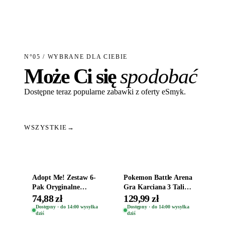
N°05 / WYBRANE DLA CIEBIE
Może Ci się
spodobać
Dostępne teraz popularne zabawki z oferty eSmyk.
WSZYSTKIE
→
Dodaj do koszyka
Dodaj do koszyka
Adopt Me! Zestaw 6-
Pokemon Battle Arena
Pak Oryginalne
Gra Karciana 3 Talie
Figurki Roblox
Oryginal
74,88 zł
129,99 zł
Zwierzęta Tropical
Dostępny · do 14:00 wysyłka
Dostępny · do 14:00 wysyłka
dziś
dziś
Time
Dodaj do koszyka
Dodaj do koszyka