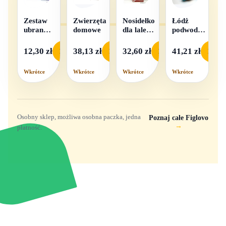
Zestaw
Zwierzęta
Nosidełko
Łódż
ubranek
domowe
dla lalek
podwodna
dla lalek
w
na baterie
- 1
pudełku
12,30 zł
38,13 zł
32,60 zł
41,21 zł
Podgląd
Podgląd
Podgląd
Podgl
komplet,
mix
Wkrótce
Wkrótce
Wkrótce
Wkrótce
wzorów
Osobny sklep, możliwa osobna paczka, jedna
Poznaj całe Figlovo
→
płatność.
Zabawki, figurki i kolekcjonerskie hity z
e
smyk
ulubionych światów. Jeden sklep, przejrzyste
zasady dostawy i produkty od polskich oraz