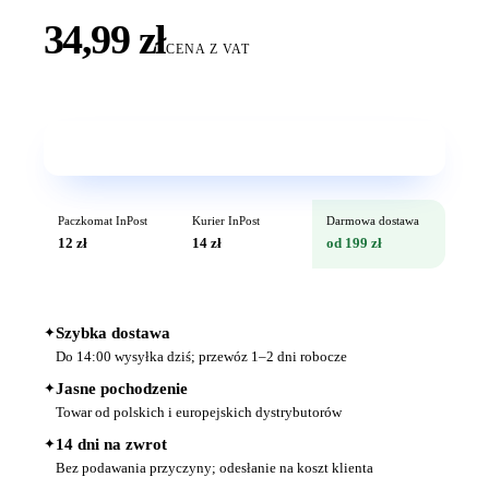
34,99 zł
CENA Z VAT
Wkrótce w sprzedaży
Paczkomat InPost
Kurier InPost
Darmowa dostawa
12 zł
14 zł
od 199 zł
✦
Szybka dostawa
Do 14:00 wysyłka dziś; przewóz 1–2 dni robocze
✦
Jasne pochodzenie
Towar od polskich i europejskich dystrybutorów
✦
14 dni na zwrot
Bez podawania przyczyny; odesłanie na koszt klienta