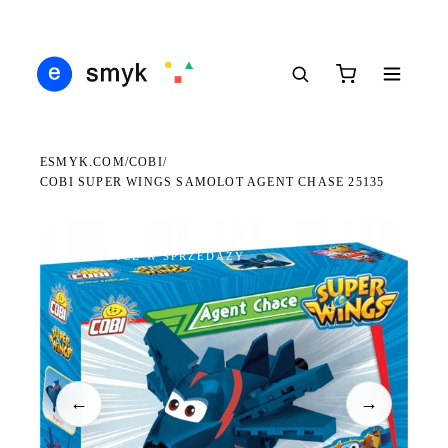
Ś
DARMOWA DOSTAWA OD 199 ZŁ
POLSCY I EUROPEJSCY DYSTRYBUTORZY
14
●
●
●
ESMYK.COM
COBI
/
/
COBI SUPER WINGS SAMOLOT AGENT CHASE 25135
WKRÓTCE W SPRZEDAŻY
←
→