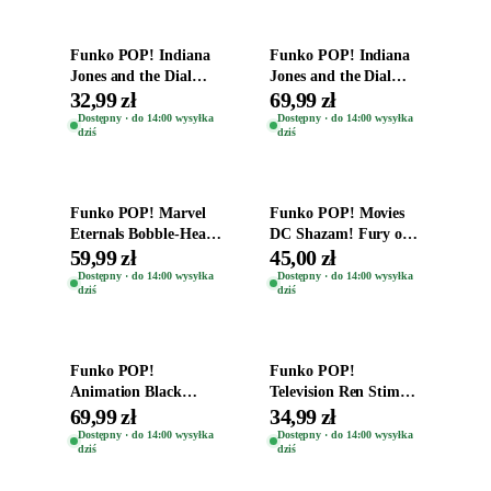
Funko POP! Indiana
Funko POP! Indiana
Jones and the Dial
Jones and the Dial
Destiny Bobble-Head
Destiny Bobble-Head
32,99 zł
69,99 zł
Helena Shaw 1386
Teddy Kumar 1388
Dostępny · do 14:00 wysyłka
Dostępny · do 14:00 wysyłka
dziś
dziś
Dodaj do koszyka
Dodaj do koszyka
Funko POP! Marvel
Funko POP! Movies
Eternals Bobble-Head
DC Shazam! Fury of
Oryginalna Figurka
the Gods Vinyl Figure
59,99 zł
45,00 zł
Kro 737
Eugene 1281
Dostępny · do 14:00 wysyłka
Dostępny · do 14:00 wysyłka
dziś
dziś
Dodaj do koszyka
Dodaj do koszyka
Funko POP!
Funko POP!
Animation Black
Television Ren Stimpy
Clover Vinyl Figure
Space Madness Ren
69,99 zł
34,99 zł
Oryginalna Figurka
(Special Edition) 1532
Dostępny · do 14:00 wysyłka
Dostępny · do 14:00 wysyłka
dziś
dziś
Yuno 1101