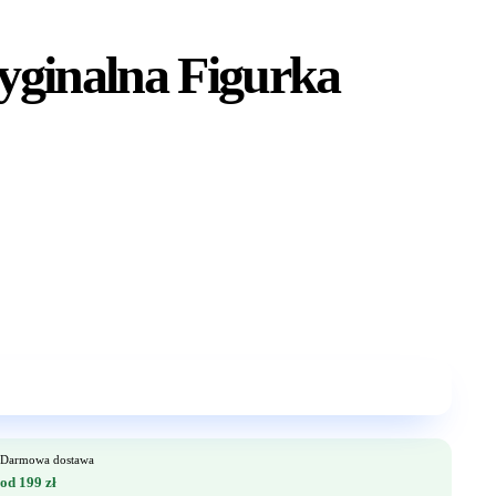
yginalna Figurka
Darmowa dostawa
od 199 zł