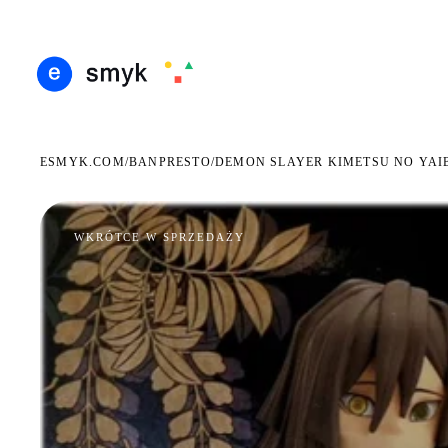
ARMOWA DOSTAWA OD 199 ZŁ
POLSCY I EUROPEJSCY DYSTRYBUTORZY
14 DN
●
●
ESMYK.COM
BANPRESTO
/
/
DEMON SLAYER KIMETSU NO YAI
WKRÓTCE W SPRZEDAŻY