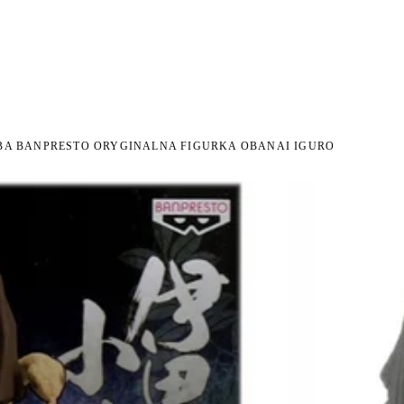
I NA ZWROT
ZAMÓW DO 14:00 — WYSYŁKA DZIŚ
DARMOWA DOSTAWA OD 199 
●
●
BA BANPRESTO ORYGINALNA FIGURKA OBANAI IGURO