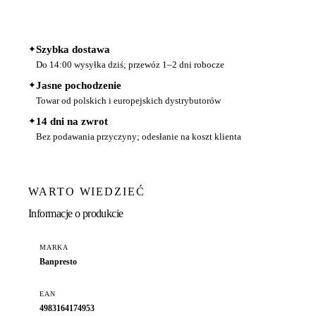
✦
Szybka dostawa
Do 14:00 wysyłka dziś; przewóz 1–2 dni robocze
✦
Jasne pochodzenie
Towar od polskich i europejskich dystrybutorów
✦
14 dni na zwrot
Bez podawania przyczyny; odesłanie na koszt klienta
WARTO WIEDZIEĆ
Informacje o produkcie
MARKA
Banpresto
EAN
4983164174953