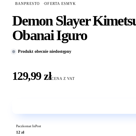
BANPRESTO
·
OFERTA ESMYK
Demon Slayer Kimetsu
Obanai Iguro
Produkt obecnie niedostępny
129,99 zł
CENA Z VAT
Paczkomat InPost
12 zł