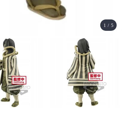
1
/
5