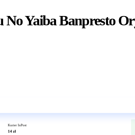
 No Yaiba Banpresto Or
Wkrótce w sprzedaży
Kurier InPost
14 zł