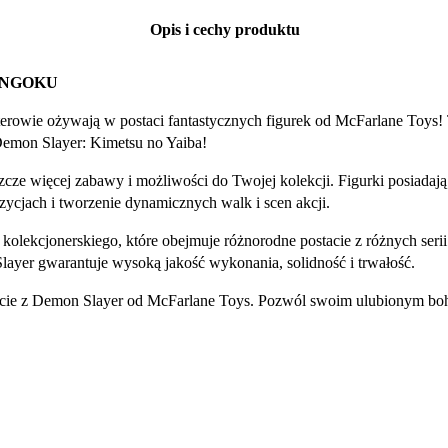
Opis i cechy produktu
ENGOKU
rowie ożywają w postaci fantastycznych figurek od McFarlane Toys! T
emon Slayer: Kimetsu no Yaiba!
eszcze więcej zabawy i możliwości do Twojej kolekcji. Figurki posiad
ycjach i tworzenie dynamicznych walk i scen akcji.
olekcjonerskiego, które obejmuje różnorodne postacie z różnych seri
layer gwarantuje wysoką jakość wykonania, solidność i trwałość.
stacie z Demon Slayer od McFarlane Toys. Pozwól swoim ulubionym b