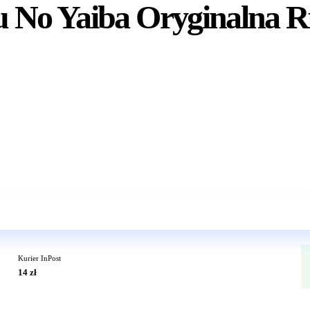
u No Yaiba Oryginalna 
Wkrótce w sprzedaży
Kurier InPost
14 zł