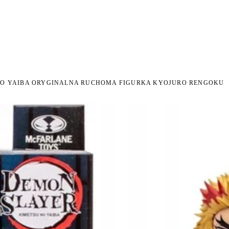
I NA ZWROT
ZAMÓW DO 14:00 — WYSYŁKA DZIŚ
DARMOWA DOSTAWA OD 199 
●
●
NO YAIBA ORYGINALNA RUCHOMA FIGURKA KYOJURO RENGOKU