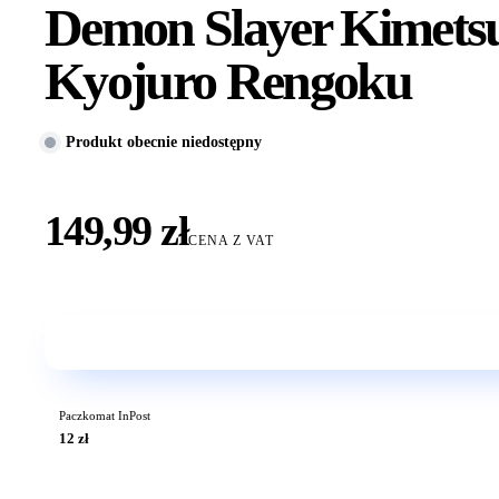
Demon Slayer Kimets
Kyojuro Rengoku
Produkt obecnie niedostępny
149,99 zł
CENA Z VAT
Paczkomat InPost
12 zł