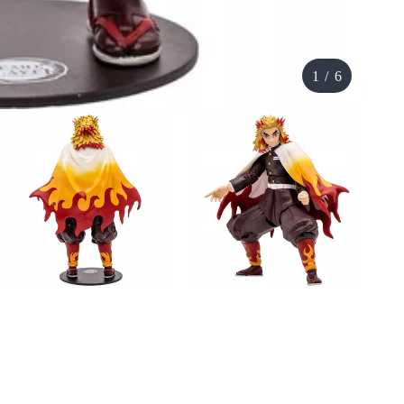
1
/
6