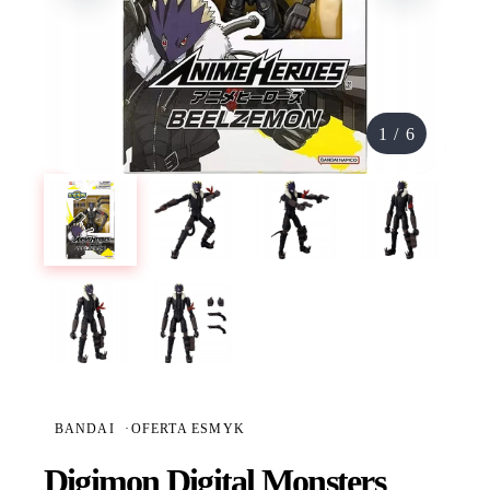
1
/
6
BANDAI
·
OFERTA ESMYK
Digimon Digital Monsters