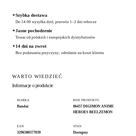
✦
Szybka dostawa
Do 14:00 wysyłka dziś; przewóz 1–2 dni robocze
✦
Jasne pochodzenie
Towar od polskich i europejskich dystrybutorów
✦
14 dni na zwrot
Bez podawania przyczyny; odesłanie na koszt klienta
WARTO WIEDZIEĆ
Informacje o produkcie
MARKA
KOD PRODUKTU
Bandai
06457 DIGIMON ANIME
HEROES BEELZEMON
EAN
STAN
3296580377039
Dostępny