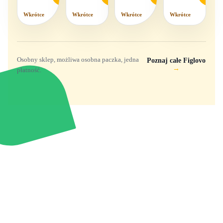
komplet,
mix
Wkrótce
Wkrótce
Wkrótce
Wkrótce
wzorów
Osobny sklep, możliwa osobna paczka, jedna
Poznaj całe Figlovo
→
płatność.
Zabawki, figurki i kolekcjonerskie hity z
e
smyk
ulubionych światów. Jeden sklep, przejrzyste
zasady dostawy i produkty od polskich oraz
europejskich dystrybutorów.