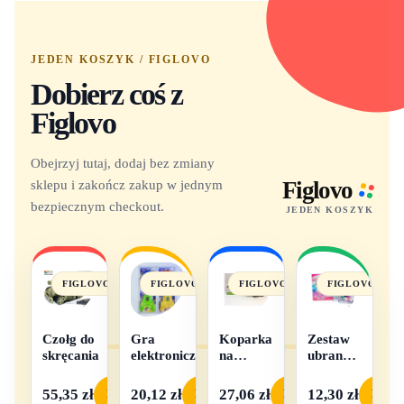
JEDEN KOSZYK / FIGLOVO
Dobierz coś z
Figlovo
Obejrzyj tutaj, dodaj bez zmiany
sklepu i zakończ zakup w jednym
Figlovo
bezpiecznym checkout.
JEDEN KOSZYK
FIGLOVO
FIGLOVO
FIGLOVO
FIGLOVO
Czołg do
Gra
Koparka
Zestaw
skręcania
elektroniczna
na
ubranek
baterie
dla lalek
- 1
55,35 zł
20,12 zł
27,06 zł
12,30 zł
Podgląd
Podgląd
Podgląd
Podgl