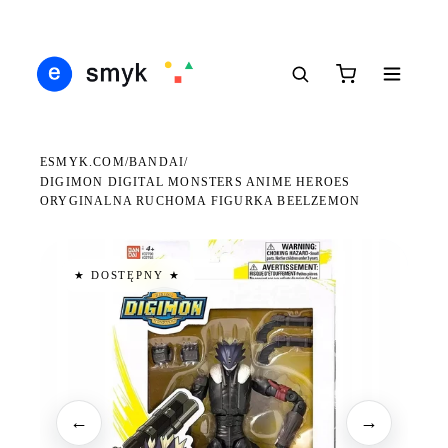
DARMOWA DOSTAWA OD 199 ZŁ
POLSCY I EUROPEJSCY DYSTRYBUTORZY
14 
●
●
●
ESMYK.COM
BANDAI
/
/
DIGIMON DIGITAL MONSTERS ANIME HEROES
ORYGINALNA RUCHOMA FIGURKA BEELZEMON
★ DOSTĘPNY ★
←
→