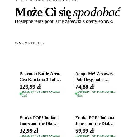
N°05 / WYBRANE DLA CIEBIE
Może Ci się
spodobać
Dostępne teraz popularne zabawki z oferty eSmyk.
WSZYSTKIE
→
Dodaj do koszyka
Dodaj do koszyka
Pokemon Battle Arena
Adopt Me! Zestaw 6-
Gra Karciana 3 Talie
Pak Oryginalne
Oryginal
Figurki Roblox
129,99 zł
74,88 zł
Zwierzęta Tropical
Dostępny · do 14:00 wysyłka
Dostępny · do 14:00 wysyłka
dziś
dziś
Time
Dodaj do koszyka
Dodaj do koszyka
Funko POP! Indiana
Funko POP! Indiana
Jones and the Dial
Jones and the Dial
Destiny Bobble-Head
Destiny Bobble-Head
32,99 zł
69,99 zł
Helena Shaw 1386
Teddy Kumar 1388
Dostępny · do 14:00 wysyłka
Dostępny · do 14:00 wysyłka