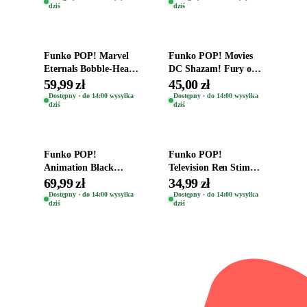
dziś
dziś
Dodaj do koszyka
Dodaj do koszyka
Funko POP! Marvel
Funko POP! Movies
Eternals Bobble-Head
DC Shazam! Fury of
Oryginalna Figurka
the Gods Vinyl Figure
59,99 zł
45,00 zł
Kro 737
Eugene 1281
Dostępny · do 14:00 wysyłka
Dostępny · do 14:00 wysyłka
dziś
dziś
Dodaj do koszyka
Dodaj do koszyka
Funko POP!
Funko POP!
Animation Black
Television Ren Stimpy
Clover Vinyl Figure
Space Madness Ren
69,99 zł
34,99 zł
Oryginalna Figurka
(Special Edition) 1532
Dostępny · do 14:00 wysyłka
Dostępny · do 14:00 wysyłka
dziś
dziś
Yuno 1101