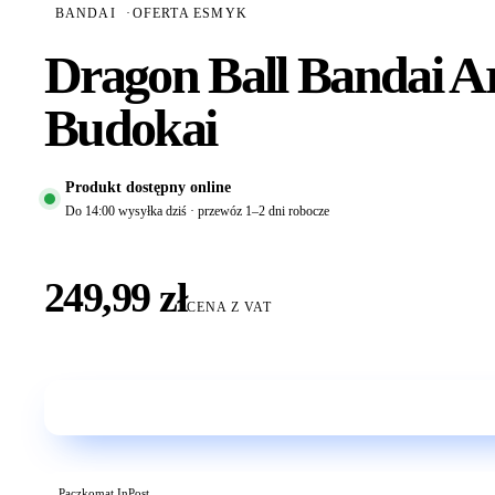
BANDAI
·
OFERTA ESMYK
Dragon Ball Bandai A
Budokai
Produkt dostępny online
Do 14:00 wysyłka dziś · przewóz 1–2 dni robocze
249,99 zł
CENA Z VAT
Paczkomat InPost