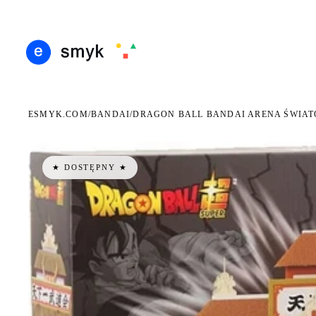
ARMOWA DOSTAWA OD 199 ZŁ
POLSCY I EUROPEJSCY DYSTRYBUTORZY
14 DN
●
●
ESMYK.COM
BANDAI
/
/
DRAGON BALL BANDAI ARENA ŚWIAT
★ DOSTĘPNY ★