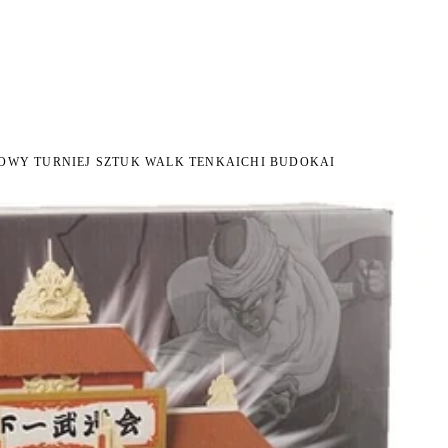
I NA ZWROT
ZAMÓW DO 14:00 — WYSYŁKA DZIŚ
DARMOWA DOSTAWA OD 199 
●
●
OWY TURNIEJ SZTUK WALK TENKAICHI BUDOKAI