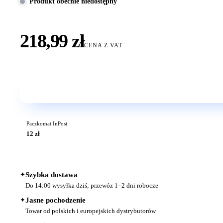
Produkt obecnie niedostępny
218,99 zł
CENA Z VAT
Paczkomat InPost
12 zł
✦
Szybka dostawa
Do 14:00 wysyłka dziś; przewóz 1–2 dni robocze
✦
Jasne pochodzenie
Towar od polskich i europejskich dystrybutorów