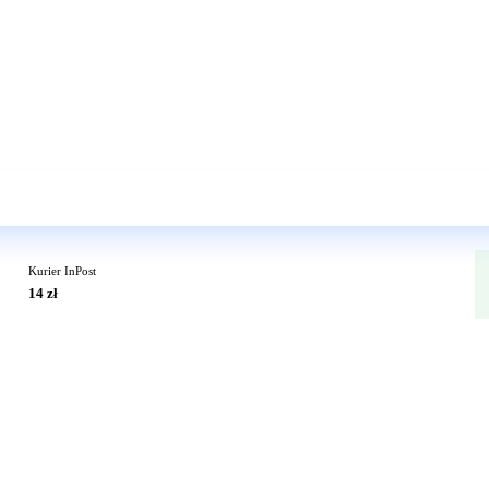
Wkrótce w sprzedaży
Kurier InPost
14 zł