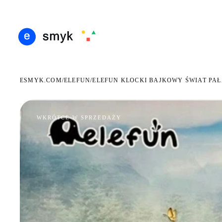
DARMOWA DOSTAWA OD 199 ZŁ
POLSCY I EUROPEJSCY DYSTRYBUTORZY
14 D
●
●
ESMYK.COM
ELEFUN
/
/
ELEFUN KLOCKI BAJKOWY ŚWIAT PAŁ
WKRÓTCE W SPRZEDAŻY