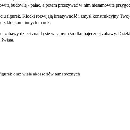
itą budowlę - pałac, a potem przeżywać w nim niesamowite przygody 
ięciu figurek. Klocki rozwijają kreatywność i zmysł konstrukcyjny Tw
ne z klockami innych marek.
j zabawy dzieci znajdą się w samym środku bajecznej zabawy. Dzięki
 świata.
 figurek oraz wiele akcesoriów tematycznych
w