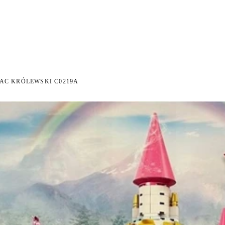
NI NA ZWROT
ZAMÓW DO 14:00 — WYSYŁKA DZIŚ
DARMOWA DOSTAWA OD 199
●
●
AC KRÓLEWSKI C0219A