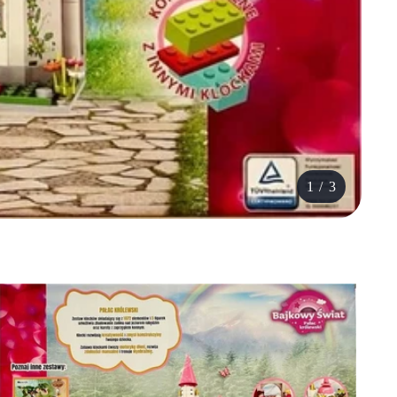
1
/
3