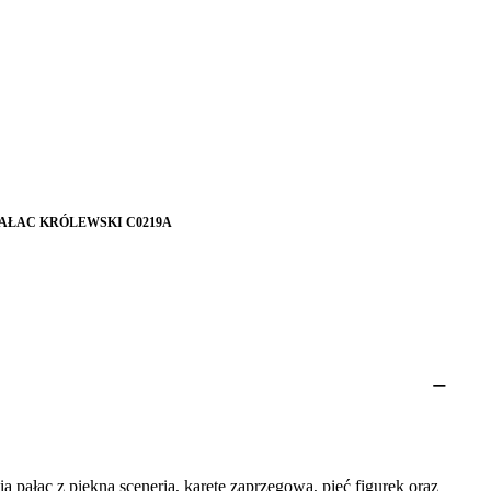
PAŁAC KRÓLEWSKI C0219A
pałac z piękną scenerią, karetę zaprzęgową, pięć figurek oraz