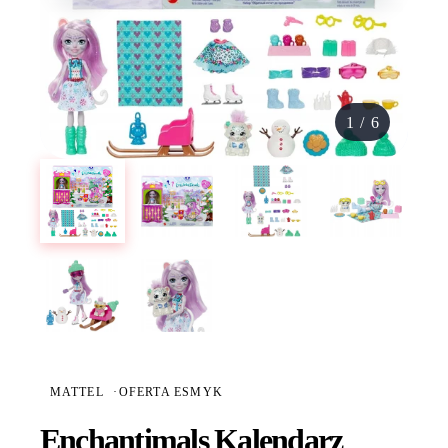
1
/
6
MATTEL
·
OFERTA ESMYK
Enchantimals Kalendarz