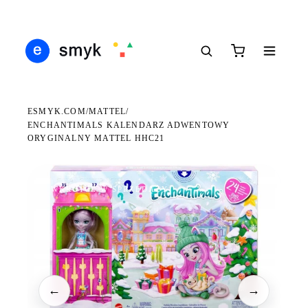
Ś
DARMOWA DOSTAWA OD 199 ZŁ
POLSCY I EUROPEJSCY DYSTRYBUTORZY
14
●
●
●
ESMYK.COM
MATTEL
/
/
ENCHANTIMALS KALENDARZ ADWENTOWY
ORYGINALNY MATTEL HHC21
WKRÓTCE W SPRZEDAŻY
←
→