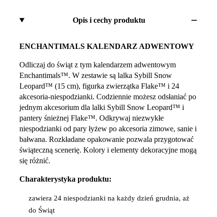
Opis i cechy produktu
ENCHANTIMALS KALENDARZ ADWENTOWY
Odliczaj do świąt z tym kalendarzem adwentowym
Enchantimals™. W zestawie są lalka Sybill Snow
Leopard™ (15 cm), figurka zwierzątka Flake™ i 24
akcesoria-niespodzianki. Codziennie możesz odsłaniać po
jednym akcesorium dla lalki Sybill Snow Leopard™ i
pantery śnieżnej Flake™. Odkrywaj niezwykłe
niespodzianki od pary łyżew po akcesoria zimowe, sanie i
bałwana. Rozkładane opakowanie pozwala przygotować
świąteczną scenerię. Kolory i elementy dekoracyjne mogą
się różnić.
Charakterystyka produktu:
zawiera 24 niespodzianki na każdy dzień grudnia, aż
do Świąt