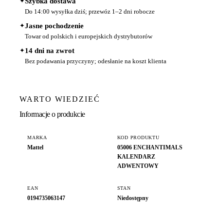
✦
Szybka dostawa
Do 14:00 wysyłka dziś; przewóz 1–2 dni robocze
✦
Jasne pochodzenie
Towar od polskich i europejskich dystrybutorów
✦
14 dni na zwrot
Bez podawania przyczyny; odesłanie na koszt klienta
WARTO WIEDZIEĆ
Informacje o produkcie
MARKA
KOD PRODUKTU
Mattel
05006 ENCHANTIMALS
KALENDARZ
ADWENTOWY
EAN
STAN
0194735063147
Niedostępny