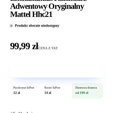
Adwentowy Oryginalny
Mattel Hhc21
Produkt obecnie niedostępny
99,99 zł
CENA Z VAT
Wkrótce w sprzedaży
Paczkomat InPost
Kurier InPost
Darmowa dostawa
12 zł
14 zł
od 199 zł