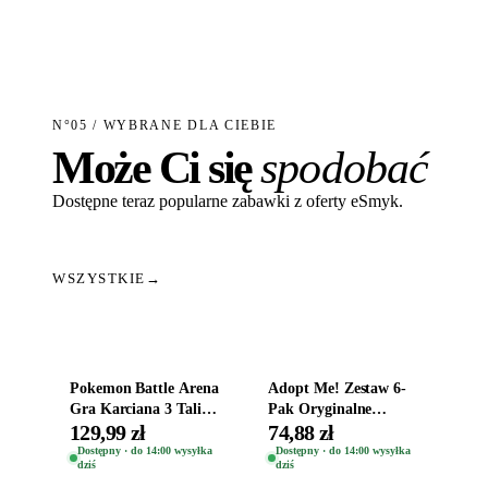
N°05 / WYBRANE DLA CIEBIE
Może Ci się
spodobać
Dostępne teraz popularne zabawki z oferty eSmyk.
WSZYSTKIE
→
Dodaj do koszyka
Dodaj do koszyka
Pokemon Battle Arena
Adopt Me! Zestaw 6-
Gra Karciana 3 Talie
Pak Oryginalne
Oryginal
Figurki Roblox
129,99 zł
74,88 zł
Zwierzęta Tropical
Dostępny · do 14:00 wysyłka
Dostępny · do 14:00 wysyłka
dziś
dziś
Time
Dodaj do koszyka
Dodaj do koszyka