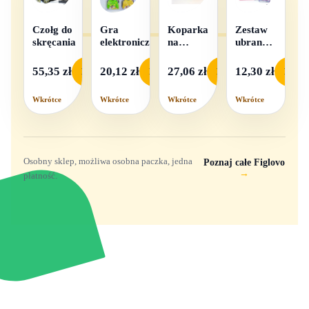
Czołg do
Gra
Koparka
Zestaw
skręcania
elektroniczna
na
ubranek
baterie
dla lalek
- 1
55,35 zł
20,12 zł
27,06 zł
12,30 zł
Podgląd
Podgląd
Podgląd
Podgl
komplet,
mix
Wkrótce
Wkrótce
Wkrótce
Wkrótce
wzorów
Osobny sklep, możliwa osobna paczka, jedna
Poznaj całe Figlovo
→
płatność.
Zabawki, figurki i kolekcjonerskie hity z
e
smyk
ulubionych światów. Jeden sklep, przejrzyste
zasady dostawy i produkty od polskich oraz