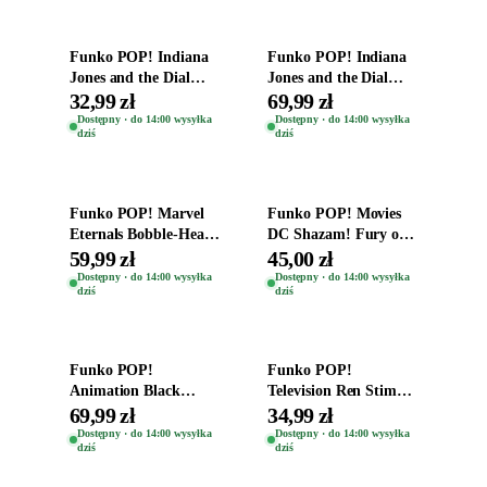
Funko POP! Indiana
Funko POP! Indiana
Jones and the Dial
Jones and the Dial
Destiny Bobble-Head
Destiny Bobble-Head
32,99 zł
69,99 zł
Helena Shaw 1386
Teddy Kumar 1388
Dostępny · do 14:00 wysyłka
Dostępny · do 14:00 wysyłka
dziś
dziś
Dodaj do koszyka
Dodaj do koszyka
Funko POP! Marvel
Funko POP! Movies
Eternals Bobble-Head
DC Shazam! Fury of
Oryginalna Figurka
the Gods Vinyl Figure
59,99 zł
45,00 zł
Kro 737
Eugene 1281
Dostępny · do 14:00 wysyłka
Dostępny · do 14:00 wysyłka
dziś
dziś
Dodaj do koszyka
Dodaj do koszyka
Funko POP!
Funko POP!
Animation Black
Television Ren Stimpy
Clover Vinyl Figure
Space Madness Ren
69,99 zł
34,99 zł
Oryginalna Figurka
(Special Edition) 1532
Dostępny · do 14:00 wysyłka
Dostępny · do 14:00 wysyłka
dziś
dziś
Yuno 1101