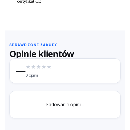
certyfikat CE
SPRAWDZONE ZAKUPY
Opinie klientów
★
★
★
★
★
—
0 opinii
Ładowanie opinii…