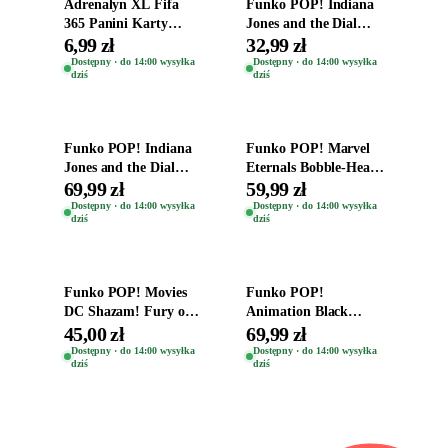
Adrenalyn XL Fifa
Funko POP! Indiana
365 Panini Karty
Jones and the Dial
Piłkarskie Saszetka z
Destiny Bobble-Head
6,99 zł
32,99 zł
Kartami 2026
Helena Shaw 1386
Dostępny · do 14:00 wysyłka
Dostępny · do 14:00 wysyłka
dziś
dziś
Dodaj do koszyka
Dodaj do koszyka
Funko POP! Indiana
Funko POP! Marvel
Jones and the Dial
Eternals Bobble-Head
Destiny Bobble-Head
Oryginalna Figurka
69,99 zł
59,99 zł
Teddy Kumar 1388
Kro 737
Dostępny · do 14:00 wysyłka
Dostępny · do 14:00 wysyłka
dziś
dziś
Dodaj do koszyka
Dodaj do koszyka
Funko POP! Movies
Funko POP!
DC Shazam! Fury of
Animation Black
the Gods Vinyl Figure
Clover Vinyl Figure
45,00 zł
69,99 zł
Eugene 1281
Oryginalna Figurka
Dostępny · do 14:00 wysyłka
Dostępny · do 14:00 wysyłka
dziś
dziś
Yuno 1101