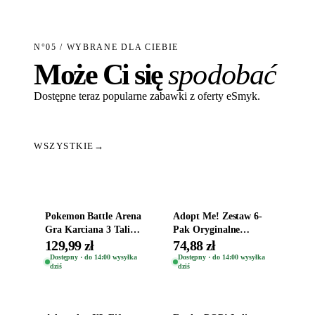
N°05 / WYBRANE DLA CIEBIE
Może Ci się
spodobać
Dostępne teraz popularne zabawki z oferty eSmyk.
WSZYSTKIE
→
Dodaj do koszyka
Dodaj do koszyka
Pokemon Battle Arena
Adopt Me! Zestaw 6-
Gra Karciana 3 Talie
Pak Oryginalne
Oryginal
Figurki Roblox
129,99 zł
74,88 zł
Zwierzęta Tropical
Dostępny · do 14:00 wysyłka
Dostępny · do 14:00 wysyłka
dziś
dziś
Time
Dodaj do koszyka
Dodaj do koszyka