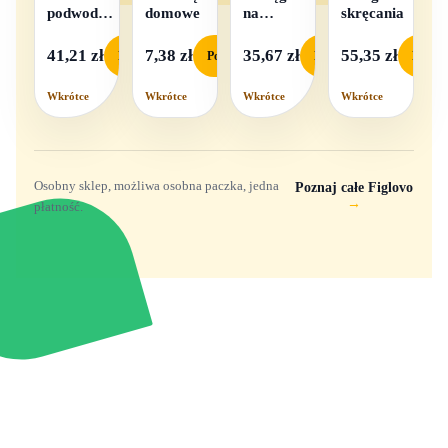
podwodna
domowe
na
skręcania
na baterie
baterie
światło i
41,21 zł
7,38 zł
35,67 zł
55,35 zł
Podgląd
Podgląd
Podgląd
Podgl
dźwięk
Wkrótce
Wkrótce
Wkrótce
Wkrótce
Osobny sklep, możliwa osobna paczka, jedna
Poznaj całe Figlovo
→
płatność.
Zabawki, figurki i kolekcjonerskie hity z
e
smyk
ulubionych światów. Jeden sklep, przejrzyste
zasady dostawy i produkty od polskich oraz
europejskich dystrybutorów.