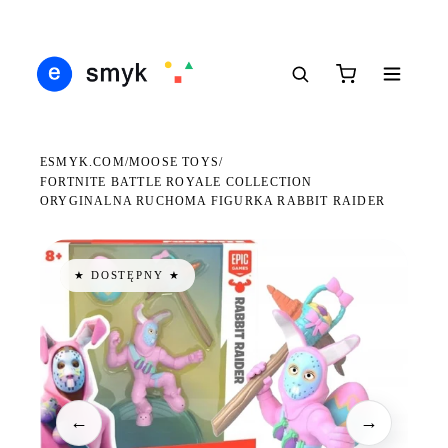
DARMOWA DOSTAWA OD 199 ZŁ
POLSCY I EUROPEJSCY DYSTRYBUTORZY
14 
●
●
●
ESMYK.COM
MOOSE TOYS
/
/
FORTNITE BATTLE ROYALE COLLECTION
ORYGINALNA RUCHOMA FIGURKA RABBIT RAIDER
★ DOSTĘPNY ★
←
→