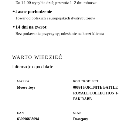
Do 14:00 wysyłka dziś; przewóz 1–2 dni robocze
✦
Jasne pochodzenie
Towar od polskich i europejskich dystrybutorów
✦
14 dni na zwrot
Bez podawania przyczyny; odesłanie na koszt klienta
WARTO WIEDZIEĆ
Informacje o produkcie
MARKA
KOD PRODUKTU
Moose Toys
00891 FORTNITE BATTLE
ROYALE COLLECTION 1-
PAK RABB
EAN
STAN
630996635094
Dostępny