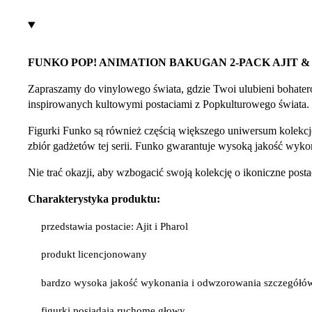
FUNKO POP! ANIMATION BAKUGAN 2-PACK AJIT & 
Zapraszamy do vinylowego świata, gdzie Twoi ulubieni bohater
inspirowanych kultowymi postaciami z Popkulturowego świata.
Figurki Funko są również częścią większego uniwersum kolekcj
zbiór gadżetów tej serii. Funko gwarantuje wysoką jakość wykona
Nie trać okazji, aby wzbogacić swoją kolekcję o ikoniczne po
Charakterystyka produktu:
przedstawia postacie: Ajit i Pharol
produkt licencjonowany
bardzo wysoka jakość wykonania i odwzorowania szczegółó
figurki posiadają ruchome głowy