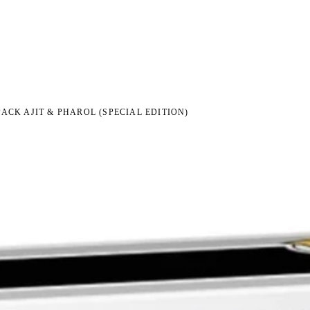
I NA ZWROT
ZAMÓW DO 14:00 — WYSYŁKA DZIŚ
DARMOWA DOSTAWA OD 199 
●
●
CK AJIT & PHAROL (SPECIAL EDITION)