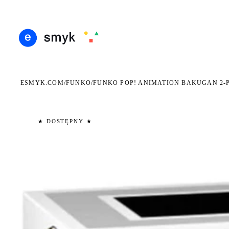
ARMOWA DOSTAWA OD 199 ZŁ
POLSCY I EUROPEJSCY DYSTRYBUTORZY
14 DN
●
●
ESMYK.COM
FUNKO
/
/
FUNKO POP! ANIMATION BAKUGAN 2-PA
★ DOSTĘPNY ★