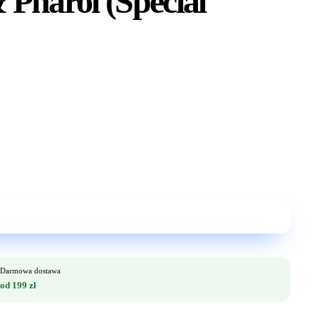
Pharol (Special
Darmowa dostawa
od 199 zł