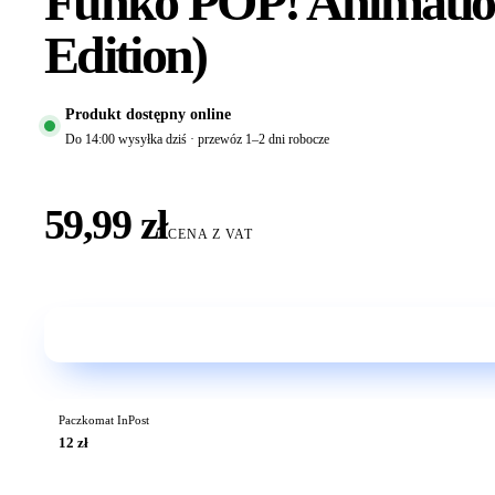
Funko POP! Animation
Edition)
Produkt dostępny online
Do 14:00 wysyłka dziś · przewóz 1–2 dni robocze
59,99 zł
CENA Z VAT
Paczkomat InPost
12 zł