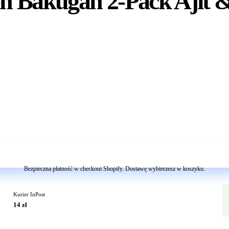
 Bakugan 2-Pack Ajit & 
Dodaj do koszyka
Bezpieczna płatność w checkout Shopify. Dostawę wybierzesz w koszyku.
Kurier InPost
14 zł