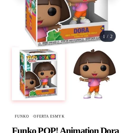
1
/
2
FUNKO
·
OFERTA ESMYK
Funko POP! Animation Dora