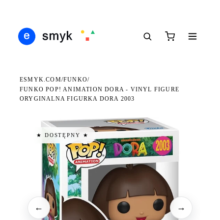
DARMOWA DOSTAWA OD 199 ZŁ
POLSCY I EUROPEJSCY DYSTRYBUTORZY
14 
●
●
●
ESMYK.COM
FUNKO
/
/
FUNKO POP! ANIMATION DORA - VINYL FIGURE
ORYGINALNA FIGURKA DORA 2003
★ DOSTĘPNY ★
←
→