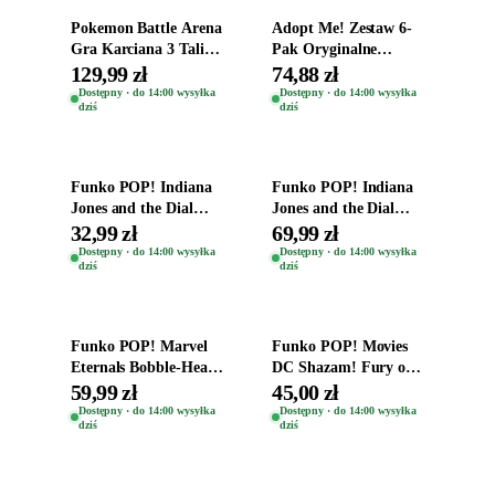
Pokemon Battle Arena
Adopt Me! Zestaw 6-
Gra Karciana 3 Talie
Pak Oryginalne
Oryginal
Figurki Roblox
129,99 zł
74,88 zł
Zwierzęta Tropical
Dostępny · do 14:00 wysyłka
Dostępny · do 14:00 wysyłka
dziś
dziś
Time
Dodaj do koszyka
Dodaj do koszyka
Funko POP! Indiana
Funko POP! Indiana
Jones and the Dial
Jones and the Dial
Destiny Bobble-Head
Destiny Bobble-Head
32,99 zł
69,99 zł
Helena Shaw 1386
Teddy Kumar 1388
Dostępny · do 14:00 wysyłka
Dostępny · do 14:00 wysyłka
dziś
dziś
Dodaj do koszyka
Dodaj do koszyka
Funko POP! Marvel
Funko POP! Movies
Eternals Bobble-Head
DC Shazam! Fury of
Oryginalna Figurka
the Gods Vinyl Figure
59,99 zł
45,00 zł
Kro 737
Eugene 1281
Dostępny · do 14:00 wysyłka
Dostępny · do 14:00 wysyłka
dziś
dziś
Dodaj do koszyka
Dodaj do koszyka