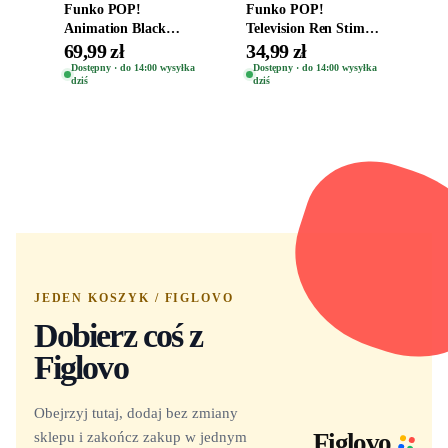
Funko POP!
Funko POP!
Animation Black
Television Ren Stimpy
Clover Vinyl Figure
Space Madness Ren
69,99 zł
34,99 zł
Oryginalna Figurka
(Special Edition) 1532
Dostępny · do 14:00 wysyłka
Dostępny · do 14:00 wysyłka
dziś
dziś
Yuno 1101
JEDEN KOSZYK / FIGLOVO
Dobierz coś z
Figlovo
Obejrzyj tutaj, dodaj bez zmiany
sklepu i zakończ zakup w jednym
Figlovo