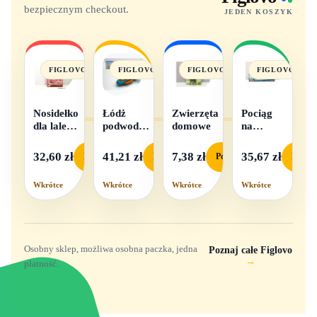
bezpiecznym checkout.
JEDEN KOSZYK
FIGLOVO
FIGLOVO
FIGLOVO
FIGLOVO
Nosidełko
Łódż
Zwierzęta
Pociąg
dla lalek
podwodna
domowe
na
w
na baterie
baterie
pudełku
światło i
32,60 zł
41,21 zł
7,38 zł
35,67 zł
Podgląd
Podgląd
Podgląd
Podgl
dźwięk
Wkrótce
Wkrótce
Wkrótce
Wkrótce
Osobny sklep, możliwa osobna paczka, jedna
Poznaj całe Figlovo
→
płatność.