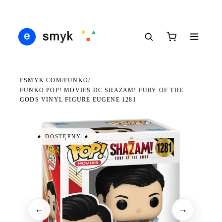
Ś
DARMOWA DOSTAWA OD 199 ZŁ
POLSCY I EUROPEJSCY DYSTRYBUTORZY
14
●
●
●
ESMYK.COM
FUNKO
/
/
FUNKO POP! MOVIES DC SHAZAM! FURY OF THE
GODS VINYL FIGURE EUGENE 1281
★ DOSTĘPNY ★
←
→