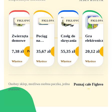
JEDEN KOSZYK
FIGLOVO
FIGLOVO
FIGLOVO
FIGLOVO
Zwierzęta
Pociąg
Czołg do
Gra
domowe
na
skręcania
elektroniczna
baterie
światło i
7,38 zł
35,67 zł
55,35 zł
20,12 zł
Podgląd
Podgląd
Podgląd
Podgl
dźwięk
Wkrótce
Wkrótce
Wkrótce
Wkrótce
Osobny sklep, możliwa osobna paczka, jedna
Poznaj całe Figlovo
→
płatność.