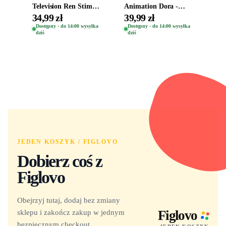
Television Ren Stimpy
Animation Dora -
Space Madness Ren
Vinyl Figure
34,99 zł
39,99 zł
(Special Edition) 1532
Oryginalna Figurka
Dostępny · do 14:00 wysyłka
Dostępny · do 14:00 wysyłka
dziś
dziś
Dora 2003
JEDEN KOSZYK / FIGLOVO
Dobierz coś z
Figlovo
Obejrzyj tutaj, dodaj bez zmiany
sklepu i zakończ zakup w jednym
Figlovo
bezpiecznym checkout.