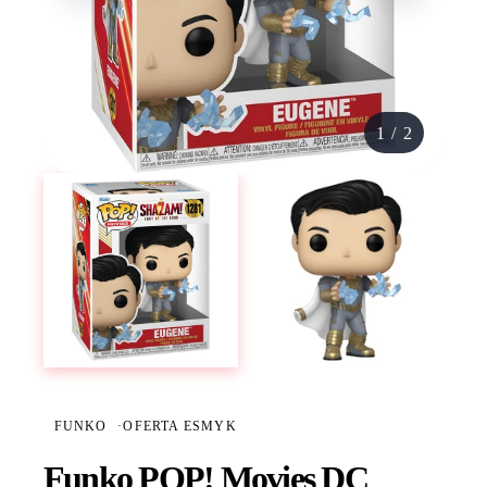
1
/
2
FUNKO
·
OFERTA ESMYK
Funko POP! Movies DC