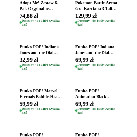
Adopt Me! Zestaw 6-
Pokemon Battle Arena
Pak Oryginalne
Gra Karciana 3 Talie
Figurki Roblox
Oryginal
74,88 zł
129,99 zł
Zwierzęta Tropical
Dostępny · do 14:00 wysyłka
Dostępny · do 14:00 wysyłka
dziś
dziś
Time
Dodaj do koszyka
Dodaj do koszyka
Funko POP! Indiana
Funko POP! Indiana
Jones and the Dial
Jones and the Dial
Destiny Bobble-Head
Destiny Bobble-Head
32,99 zł
69,99 zł
Helena Shaw 1386
Teddy Kumar 1388
Dostępny · do 14:00 wysyłka
Dostępny · do 14:00 wysyłka
dziś
dziś
Dodaj do koszyka
Dodaj do koszyka
Funko POP! Marvel
Funko POP!
Eternals Bobble-Head
Animation Black
Oryginalna Figurka
Clover Vinyl Figure
59,99 zł
69,99 zł
Kro 737
Oryginalna Figurka
Dostępny · do 14:00 wysyłka
Dostępny · do 14:00 wysyłka
dziś
dziś
Yuno 1101
Dodaj do koszyka
Dodaj do koszyka
Funko POP!
Funko POP!