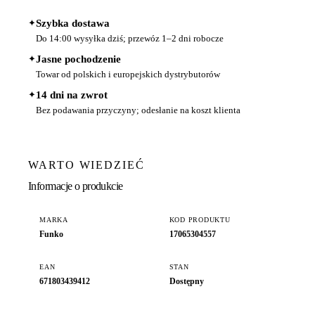
✦
Szybka dostawa
Do 14:00 wysyłka dziś; przewóz 1–2 dni robocze
✦
Jasne pochodzenie
Towar od polskich i europejskich dystrybutorów
✦
14 dni na zwrot
Bez podawania przyczyny; odesłanie na koszt klienta
WARTO WIEDZIEĆ
Informacje o produkcie
MARKA
KOD PRODUKTU
Funko
17065304557
EAN
STAN
671803439412
Dostępny