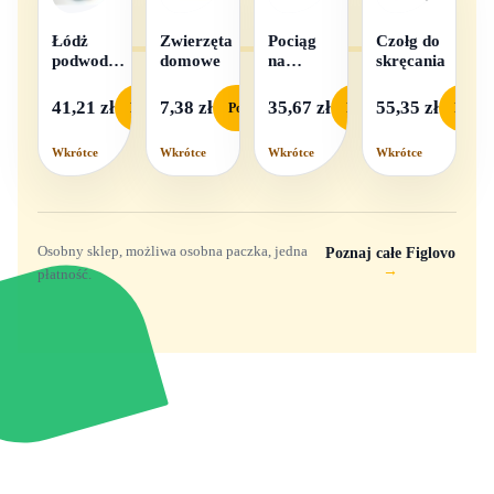
Łódż
Zwierzęta
Pociąg
Czołg do
podwodna
domowe
na
skręcania
na baterie
baterie
światło i
41,21 zł
7,38 zł
35,67 zł
55,35 zł
Podgląd
Podgląd
Podgląd
Podgl
dźwięk
Wkrótce
Wkrótce
Wkrótce
Wkrótce
Osobny sklep, możliwa osobna paczka, jedna
Poznaj całe Figlovo
→
płatność.
Zabawki, figurki i kolekcjonerskie hity z
e
smyk
ulubionych światów. Jeden sklep, przejrzyste
zasady dostawy i produkty od polskich oraz