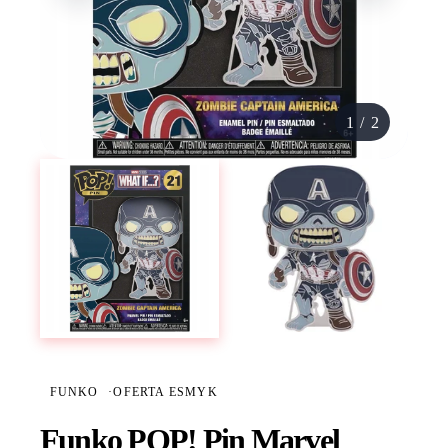
1
/
2
FUNKO
·
OFERTA ESMYK
Funko POP! Pin Marvel