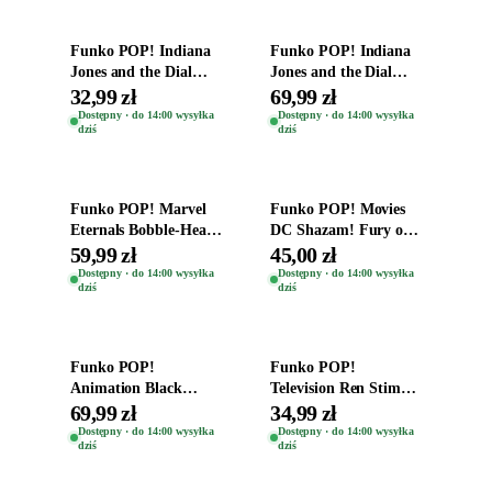
Funko POP! Indiana
Funko POP! Indiana
Jones and the Dial
Jones and the Dial
Destiny Bobble-Head
Destiny Bobble-Head
32,99 zł
69,99 zł
Helena Shaw 1386
Teddy Kumar 1388
Dostępny · do 14:00 wysyłka
Dostępny · do 14:00 wysyłka
dziś
dziś
Dodaj do koszyka
Dodaj do koszyka
Funko POP! Marvel
Funko POP! Movies
Eternals Bobble-Head
DC Shazam! Fury of
Oryginalna Figurka
the Gods Vinyl Figure
59,99 zł
45,00 zł
Kro 737
Eugene 1281
Dostępny · do 14:00 wysyłka
Dostępny · do 14:00 wysyłka
dziś
dziś
Dodaj do koszyka
Dodaj do koszyka
Funko POP!
Funko POP!
Animation Black
Television Ren Stimpy
Clover Vinyl Figure
Space Madness Ren
69,99 zł
34,99 zł
Oryginalna Figurka
(Special Edition) 1532
Dostępny · do 14:00 wysyłka
Dostępny · do 14:00 wysyłka
dziś
dziś
Yuno 1101