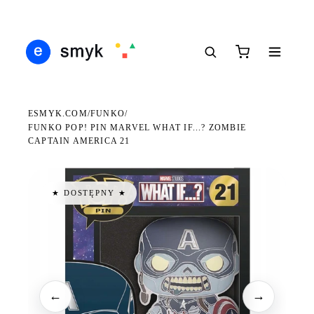
Ś
DARMOWA DOSTAWA OD 199 ZŁ
POLSCY I EUROPEJSCY DYSTRYBUTORZY
14
●
●
●
ESMYK.COM
FUNKO
/
/
FUNKO POP! PIN MARVEL WHAT IF...? ZOMBIE
CAPTAIN AMERICA 21
★ DOSTĘPNY ★
←
→