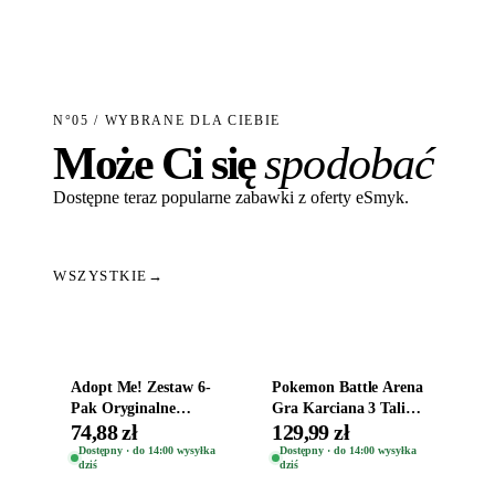
N°05 / WYBRANE DLA CIEBIE
Może Ci się
spodobać
Dostępne teraz popularne zabawki z oferty eSmyk.
WSZYSTKIE
→
Dodaj do koszyka
Dodaj do koszyka
Adopt Me! Zestaw 6-
Pokemon Battle Arena
Pak Oryginalne
Gra Karciana 3 Talie
Figurki Roblox
Oryginal
74,88 zł
129,99 zł
Zwierzęta Tropical
Dostępny · do 14:00 wysyłka
Dostępny · do 14:00 wysyłka
dziś
dziś
Time
Dodaj do koszyka
Dodaj do koszyka