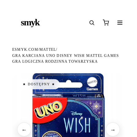
Ś
DARMOWA DOSTAWA OD 199 ZŁ
POLSCY I EUROPEJSCY DYSTRYBUTORZY
14
●
●
●
smyk
e
ESMYK.COM
MATTEL
/
/
GRA KARCIANA UNO DISNEY WISH MATTEL GAMES
GRA LOGICZNA RODZINNA TOWARZYSKA
★ DOSTĘPNY ★
←
→