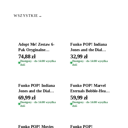
WSZYSTKIE
→
Dodaj do koszyka
Dodaj do koszyka
Adopt Me! Zestaw 6-
Funko POP! Indiana
Pak Oryginalne
Jones and the Dial
Figurki Roblox
Destiny Bobble-Head
74,88 zł
32,99 zł
Zwierzęta Tropical
Helena Shaw 1386
Dostępny · do 14:00 wysyłka
Dostępny · do 14:00 wysyłka
dziś
dziś
Time
Dodaj do koszyka
Dodaj do koszyka
Funko POP! Indiana
Funko POP! Marvel
Jones and the Dial
Eternals Bobble-Head
Destiny Bobble-Head
Oryginalna Figurka
69,99 zł
59,99 zł
Teddy Kumar 1388
Kro 737
Dostępny · do 14:00 wysyłka
Dostępny · do 14:00 wysyłka
dziś
dziś
Dodaj do koszyka
Dodaj do koszyka
Funko POP! Movies
Funko POP!