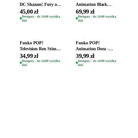
DC Shazam! Fury of
Animation Black
the Gods Vinyl Figure
Clover Vinyl Figure
45,00 zł
69,99 zł
Eugene 1281
Oryginalna Figurka
Dostępny · do 14:00 wysyłka
Dostępny · do 14:00 wysyłka
dziś
dziś
Yuno 1101
Dodaj do koszyka
Dodaj do koszyka
Funko POP!
Funko POP!
Television Ren Stimpy
Animation Dora -
Space Madness Ren
Vinyl Figure
34,99 zł
39,99 zł
(Special Edition) 1532
Oryginalna Figurka
Dostępny · do 14:00 wysyłka
Dostępny · do 14:00 wysyłka
dziś
dziś
Dora 2003
Zabawki, figurki i kolekcjonerskie hity z
e
smyk
ulubionych światów. Jeden sklep, przejrzyste
zasady dostawy i produkty od polskich oraz
europejskich dystrybutorów.