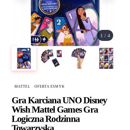
1
/
4
MATTEL
·
OFERTA ESMYK
Gra Karciana UNO Disney
Wish Mattel Games Gra
Logiczna Rodzinna
Towarzyska