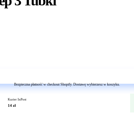
ep 3 Tubki
Dodaj do koszyka
Bezpieczna płatność w checkout Shopify. Dostawę wybierzesz w koszyku.
Kurier InPost
14 zł