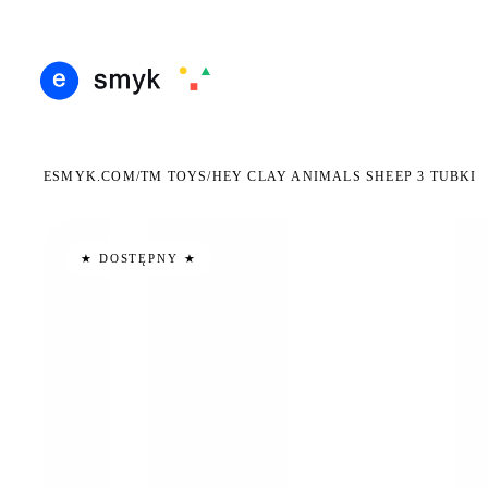
DARMOWA DOSTAWA OD 199 ZŁ
POLSCY I EUROPEJSCY DYSTRYBUTORZY
14 D
●
●
ESMYK.COM
TM TOYS
/
/
HEY CLAY ANIMALS SHEEP 3 TUBKI
★ DOSTĘPNY ★