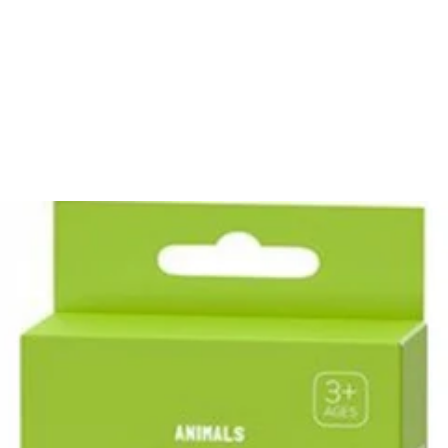
NI NA ZWROT
ZAMÓW DO 14:00 — WYSYŁKA DZIŚ
DARMOWA DOSTAWA OD 199
●
●