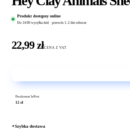
Hey Clay Animals She
Produkt dostępny online
Do 14:00 wysyłka dziś · przewóz 1–2 dni robocze
22,99 zł
CENA Z VAT
Paczkomat InPost
12 zł
✦
Szybka dostawa