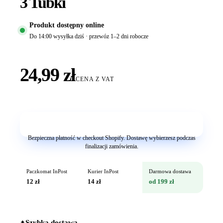
3 Tubki
Produkt dostępny online
Do 14:00 wysyłka dziś · przewóz 1–2 dni robocze
24,99 zł
CENA Z VAT
Dodaj do koszyka
Bezpieczna płatność w checkout Shopify. Dostawę wybierzesz podczas
finalizacji zamówienia.
Paczkomat InPost
Kurier InPost
Darmowa dostawa
12 zł
14 zł
od 199 zł
✦
Szybka dostawa