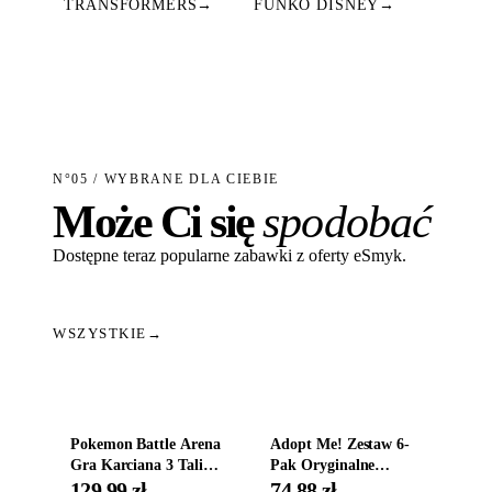
TRANSFORMERS
→
FUNKO DISNEY
→
N°05 / WYBRANE DLA CIEBIE
Może Ci się
spodobać
Dostępne teraz popularne zabawki z oferty eSmyk.
WSZYSTKIE
→
Dodaj do koszyka
Dodaj do koszyka
Pokemon Battle Arena
Adopt Me! Zestaw 6-
Gra Karciana 3 Talie
Pak Oryginalne
Oryginal
Figurki Roblox
129,99 zł
74,88 zł