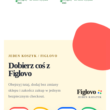
dziś
dziś
Yuno 1101
JEDEN KOSZYK / FIGLOVO
Dobierz coś z
Figlovo
Obejrzyj tutaj, dodaj bez zmiany
sklepu i zakończ zakup w jednym
Figlovo
bezpiecznym checkout.
JEDEN KOSZYK