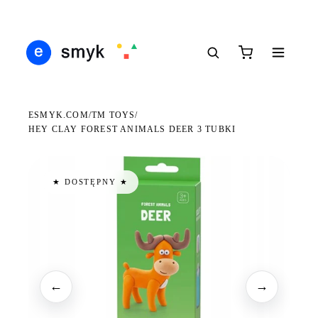
Ś
DARMOWA DOSTAWA OD 199 ZŁ
POLSCY I EUROPEJSCY DYSTRYBUTORZY
14
●
●
●
ESMYK.COM
TM TOYS
/
/
HEY CLAY FOREST ANIMALS DEER 3 TUBKI
★ DOSTĘPNY ★
←
→