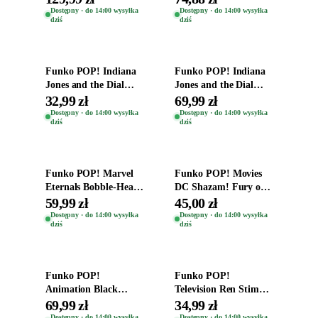
Zwierzęta Tropical
Dostępny · do 14:00 wysyłka
Dostępny · do 14:00 wysyłka
dziś
dziś
Time
Dodaj do koszyka
Dodaj do koszyka
Funko POP! Indiana
Funko POP! Indiana
Jones and the Dial
Jones and the Dial
Destiny Bobble-Head
Destiny Bobble-Head
32,99 zł
69,99 zł
Helena Shaw 1386
Teddy Kumar 1388
Dostępny · do 14:00 wysyłka
Dostępny · do 14:00 wysyłka
dziś
dziś
Dodaj do koszyka
Dodaj do koszyka
Funko POP! Marvel
Funko POP! Movies
Eternals Bobble-Head
DC Shazam! Fury of
Oryginalna Figurka
the Gods Vinyl Figure
59,99 zł
45,00 zł
Kro 737
Eugene 1281
Dostępny · do 14:00 wysyłka
Dostępny · do 14:00 wysyłka
dziś
dziś
Dodaj do koszyka
Dodaj do koszyka
Funko POP!
Funko POP!
Animation Black
Television Ren Stimpy
Clover Vinyl Figure
Space Madness Ren
69,99 zł
34,99 zł
Oryginalna Figurka
(Special Edition) 1532
Dostępny · do 14:00 wysyłka
Dostępny · do 14:00 wysyłka