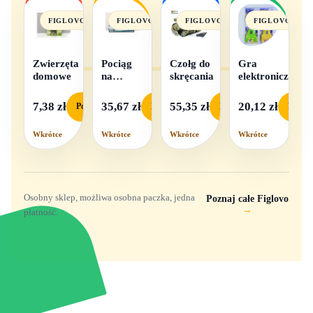
FIGLOVO
FIGLOVO
FIGLOVO
FIGLOVO
Zwierzęta
Pociąg
Czołg do
Gra
domowe
na
skręcania
elektroniczna
baterie
światło i
7,38 zł
35,67 zł
55,35 zł
20,12 zł
Podgląd
Podgląd
Podgląd
Podgl
dźwięk
Wkrótce
Wkrótce
Wkrótce
Wkrótce
Osobny sklep, możliwa osobna paczka, jedna
Poznaj całe Figlovo
→
płatność.