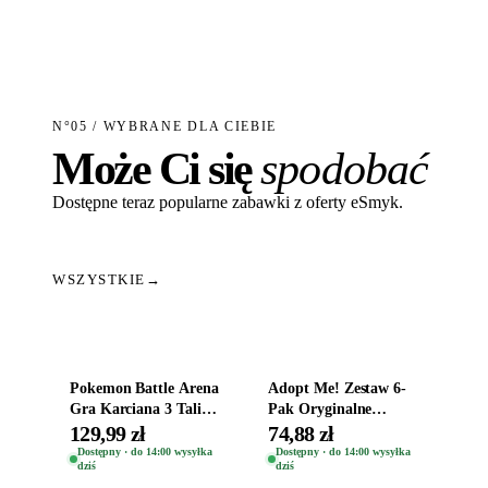
N°05 / WYBRANE DLA CIEBIE
Może Ci się
spodobać
Dostępne teraz popularne zabawki z oferty eSmyk.
WSZYSTKIE
→
Dodaj do koszyka
Dodaj do koszyka
Pokemon Battle Arena
Adopt Me! Zestaw 6-
Gra Karciana 3 Talie
Pak Oryginalne
Oryginal
Figurki Roblox
129,99 zł
74,88 zł
Zwierzęta Tropical
Dostępny · do 14:00 wysyłka
Dostępny · do 14:00 wysyłka
dziś
dziś
Time
Dodaj do koszyka
Dodaj do koszyka