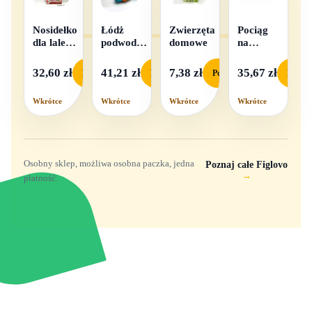
Nosidełko
Łódż
Zwierzęta
Pociąg
dla lalek
podwodna
domowe
na
w
na baterie
baterie
pudełku
światło i
32,60 zł
41,21 zł
7,38 zł
35,67 zł
Podgląd
Podgląd
Podgląd
Podgl
dźwięk
Wkrótce
Wkrótce
Wkrótce
Wkrótce
Osobny sklep, możliwa osobna paczka, jedna
Poznaj całe Figlovo
→
płatność.
Zabawki, figurki i kolekcjonerskie hity z
e
smyk
ulubionych światów. Jeden sklep, przejrzyste
zasady dostawy i produkty od polskich oraz