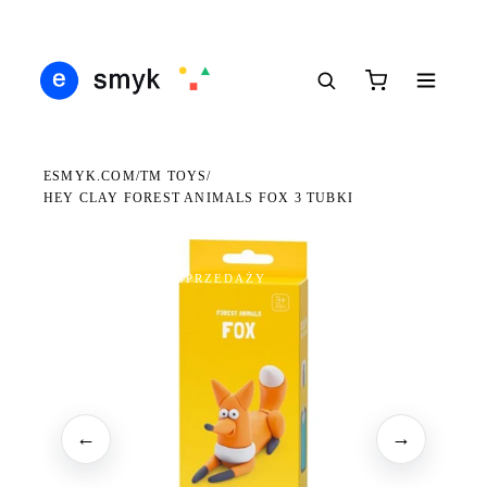
Ś
DARMOWA DOSTAWA OD 199 ZŁ
POLSCY I EUROPEJSCY DYSTRYBUTORZY
14
●
●
●
ESMYK.COM
TM TOYS
/
/
HEY CLAY FOREST ANIMALS FOX 3 TUBKI
WKRÓTCE W SPRZEDAŻY
←
→