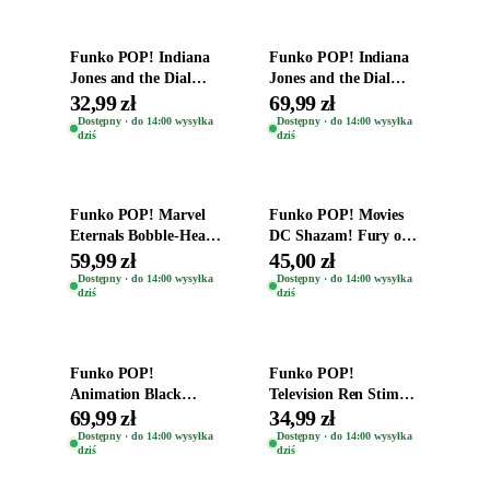
Funko POP! Indiana
Funko POP! Indiana
Jones and the Dial
Jones and the Dial
Destiny Bobble-Head
Destiny Bobble-Head
32,99 zł
69,99 zł
Helena Shaw 1386
Teddy Kumar 1388
Dostępny · do 14:00 wysyłka
Dostępny · do 14:00 wysyłka
dziś
dziś
Dodaj do koszyka
Dodaj do koszyka
Funko POP! Marvel
Funko POP! Movies
Eternals Bobble-Head
DC Shazam! Fury of
Oryginalna Figurka
the Gods Vinyl Figure
59,99 zł
45,00 zł
Kro 737
Eugene 1281
Dostępny · do 14:00 wysyłka
Dostępny · do 14:00 wysyłka
dziś
dziś
Dodaj do koszyka
Dodaj do koszyka
Funko POP!
Funko POP!
Animation Black
Television Ren Stimpy
Clover Vinyl Figure
Space Madness Ren
69,99 zł
34,99 zł
Oryginalna Figurka
(Special Edition) 1532
Dostępny · do 14:00 wysyłka
Dostępny · do 14:00 wysyłka
dziś
dziś
Yuno 1101