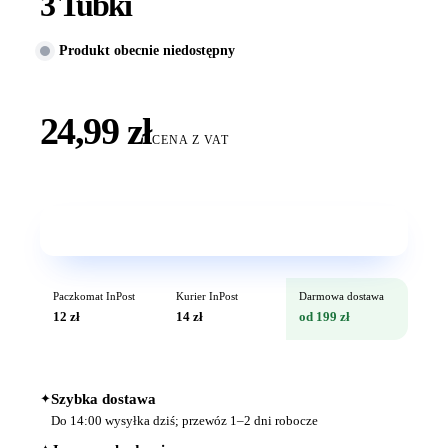
3 Tubki
Produkt obecnie niedostępny
24,99 zł
CENA Z VAT
Wkrótce w sprzedaży
Paczkomat InPost
Kurier InPost
Darmowa dostawa
12 zł
14 zł
od 199 zł
✦
Szybka dostawa
Do 14:00 wysyłka dziś; przewóz 1–2 dni robocze