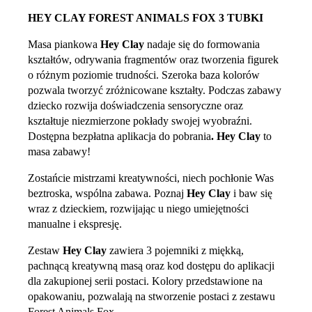
HEY CLAY FOREST ANIMALS FOX 3 TUBKI
Masa piankowa
Hey Clay
nadaje się do formowania
kształtów, odrywania fragmentów oraz tworzenia figurek
o różnym poziomie trudności. Szeroka baza kolorów
pozwala tworzyć zróżnicowane kształty. Podczas zabawy
dziecko rozwija doświadczenia sensoryczne oraz
kształtuje niezmierzone pokłady swojej wyobraźni.
Dostępna bezpłatna aplikacja do pobrania
.
Hey Clay
to
masa zabawy!
Zostańcie mistrzami kreatywności, niech pochłonie Was
beztroska, wspólna zabawa. Poznaj
Hey Clay
i baw się
wraz z dzieckiem, rozwijając u niego umiejętności
manualne i ekspresję.
Zestaw
Hey Clay
zawiera 3 pojemniki z miękką,
pachnącą kreatywną masą oraz kod dostępu do aplikacji
dla zakupionej serii postaci. Kolory przedstawione na
opakowaniu, pozwalają na stworzenie postaci z zestawu
Forest Animals Fox.