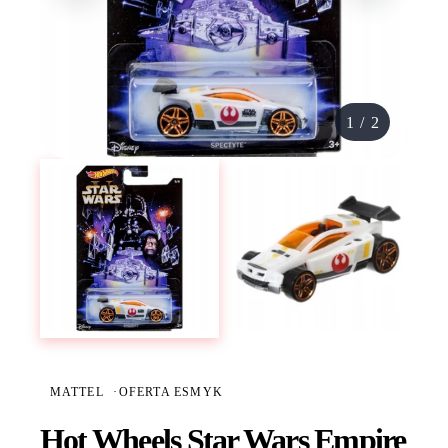
1
/
2
MATTEL
·
OFERTA ESMYK
Hot Wheels Star Wars Empire