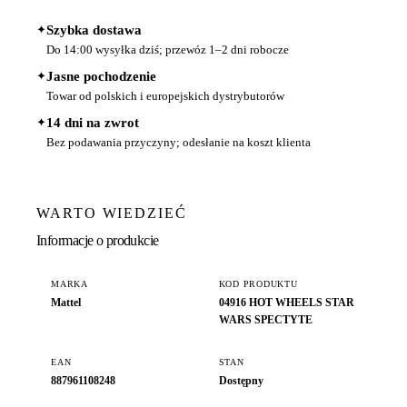
✦
Szybka dostawa
Do 14:00 wysyłka dziś; przewóz 1–2 dni robocze
✦
Jasne pochodzenie
Towar od polskich i europejskich dystrybutorów
✦
14 dni na zwrot
Bez podawania przyczyny; odesłanie na koszt klienta
WARTO WIEDZIEĆ
Informacje o produkcie
MARKA
KOD PRODUKTU
Mattel
04916 HOT WHEELS STAR
WARS SPECTYTE
EAN
STAN
887961108248
Dostępny