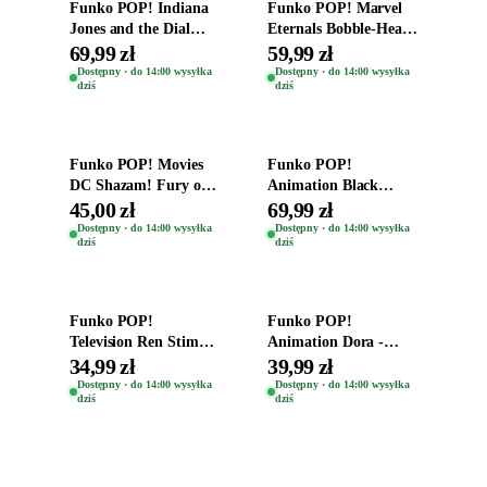
Funko POP! Indiana
Funko POP! Marvel
Jones and the Dial
Eternals Bobble-Head
Destiny Bobble-Head
Oryginalna Figurka
69,99 zł
59,99 zł
Teddy Kumar 1388
Kro 737
Dostępny · do 14:00 wysyłka
Dostępny · do 14:00 wysyłka
dziś
dziś
Dodaj do koszyka
Dodaj do koszyka
Funko POP! Movies
Funko POP!
DC Shazam! Fury of
Animation Black
the Gods Vinyl Figure
Clover Vinyl Figure
45,00 zł
69,99 zł
Eugene 1281
Oryginalna Figurka
Dostępny · do 14:00 wysyłka
Dostępny · do 14:00 wysyłka
dziś
dziś
Yuno 1101
Dodaj do koszyka
Dodaj do koszyka
Funko POP!
Funko POP!
Television Ren Stimpy
Animation Dora -
Space Madness Ren
Vinyl Figure
34,99 zł
39,99 zł
(Special Edition) 1532
Oryginalna Figurka
Dostępny · do 14:00 wysyłka
Dostępny · do 14:00 wysyłka
dziś
dziś
Dora 2003