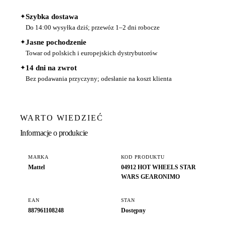
✦
Szybka dostawa
Do 14:00 wysyłka dziś; przewóz 1–2 dni robocze
✦
Jasne pochodzenie
Towar od polskich i europejskich dystrybutorów
✦
14 dni na zwrot
Bez podawania przyczyny; odesłanie na koszt klienta
WARTO WIEDZIEĆ
Informacje o produkcie
MARKA
KOD PRODUKTU
Mattel
04912 HOT WHEELS STAR
WARS GEARONIMO
EAN
STAN
887961108248
Dostępny