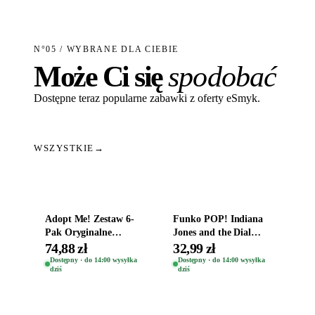
N°05 / WYBRANE DLA CIEBIE
Może Ci się
spodobać
Dostępne teraz popularne zabawki z oferty eSmyk.
WSZYSTKIE
→
Dodaj do koszyka
Dodaj do koszyka
Adopt Me! Zestaw 6-
Funko POP! Indiana
Pak Oryginalne
Jones and the Dial
Figurki Roblox
Destiny Bobble-Head
74,88 zł
32,99 zł
Zwierzęta Tropical
Helena Shaw 1386
Dostępny · do 14:00 wysyłka
Dostępny · do 14:00 wysyłka
dziś
dziś
Time
Dodaj do koszyka
Dodaj do koszyka