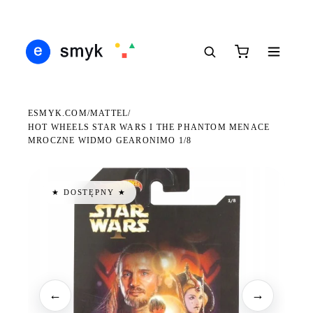
Ś
DARMOWA DOSTAWA OD 199 ZŁ
POLSCY I EUROPEJSCY DYSTRYBUTORZY
14
●
●
●
ESMYK.COM
MATTEL
/
/
HOT WHEELS STAR WARS I THE PHANTOM MENACE
MROCZNE WIDMO GEARONIMO 1/8
★ DOSTĘPNY ★
←
→