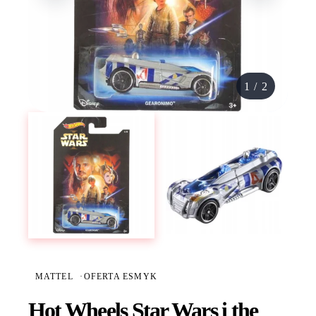
1
/
2
MATTEL
·
OFERTA ESMYK
Hot Wheels Star Wars i the