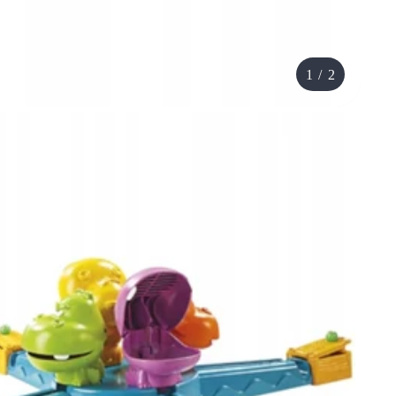
1
/
2