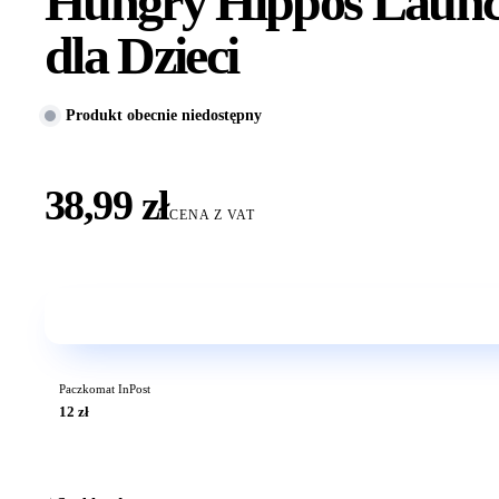
Hungry Hippos Launch
dla Dzieci
Produkt obecnie niedostępny
38,99 zł
CENA Z VAT
Paczkomat InPost
12 zł