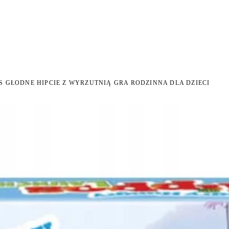
 NA ZWROT
ZAMÓW DO 14:00 — WYSYŁKA DZIŚ
DARMOWA DOSTAWA OD 199 Z
●
●
 GŁODNE HIPCIE Z WYRZUTNIĄ GRA RODZINNA DLA DZIECI