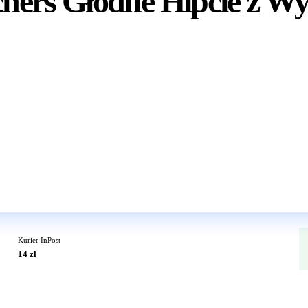
ers Głodne Hipcie z Wy
Wkrótce w sprzedaży
Kurier InPost
14 zł