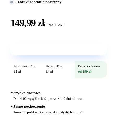
Produkt obecnie niedostępny
149,99 zł
CENA Z VAT
Wkrótce w sprzedaży
Paczkomat InPost
Kurier InPost
Darmowa dostawa
12 zł
14 zł
od 199 zł
✦
Szybka dostawa
Do 14:00 wysyłka dziś; przewóz 1–2 dni robocze
✦
Jasne pochodzenie
Towar od polskich i europejskich dystrybutorów