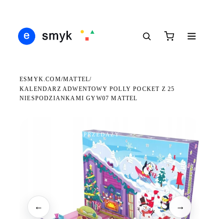
Ś
DARMOWA DOSTAWA OD 199 ZŁ
POLSCY I EUROPEJSCY DYSTRYBUTORZY
14
●
●
●
ESMYK.COM
MATTEL
/
/
KALENDARZ ADWENTOWY POLLY POCKET Z 25
NIESPODZIANKAMI GYW07 MATTEL
WKRÓTCE W SPRZEDAŻY
←
→