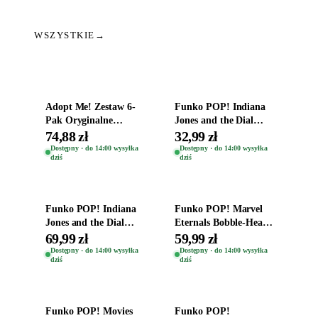
WSZYSTKIE
→
Dodaj do koszyka
Dodaj do koszyka
Adopt Me! Zestaw 6-
Funko POP! Indiana
Pak Oryginalne
Jones and the Dial
Figurki Roblox
Destiny Bobble-Head
74,88 zł
32,99 zł
Zwierzęta Tropical
Helena Shaw 1386
Dostępny · do 14:00 wysyłka
Dostępny · do 14:00 wysyłka
dziś
dziś
Time
Dodaj do koszyka
Dodaj do koszyka
Funko POP! Indiana
Funko POP! Marvel
Jones and the Dial
Eternals Bobble-Head
Destiny Bobble-Head
Oryginalna Figurka
69,99 zł
59,99 zł
Teddy Kumar 1388
Kro 737
Dostępny · do 14:00 wysyłka
Dostępny · do 14:00 wysyłka
dziś
dziś
Dodaj do koszyka
Dodaj do koszyka
Funko POP! Movies
Funko POP!