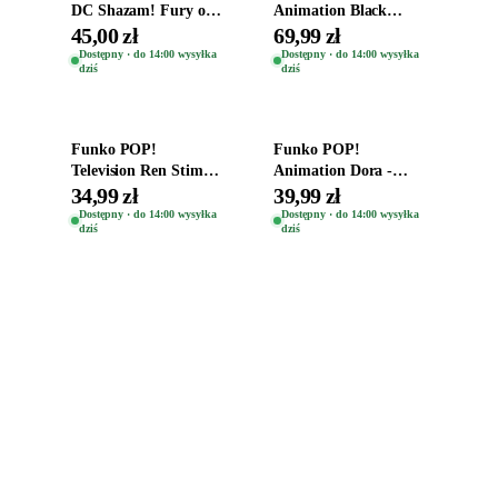
DC Shazam! Fury of
Animation Black
the Gods Vinyl Figure
Clover Vinyl Figure
45,00 zł
69,99 zł
Eugene 1281
Oryginalna Figurka
Dostępny · do 14:00 wysyłka
Dostępny · do 14:00 wysyłka
dziś
dziś
Yuno 1101
Dodaj do koszyka
Dodaj do koszyka
Funko POP!
Funko POP!
Television Ren Stimpy
Animation Dora -
Space Madness Ren
Vinyl Figure
34,99 zł
39,99 zł
(Special Edition) 1532
Oryginalna Figurka
Dostępny · do 14:00 wysyłka
Dostępny · do 14:00 wysyłka
dziś
dziś
Dora 2003
Zabawki, figurki i kolekcjonerskie hity z
e
smyk
ulubionych światów. Jeden sklep, przejrzyste
zasady dostawy i produkty od polskich oraz
europejskich dystrybutorów.