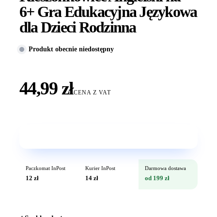
6+ Gra Edukacyjna Językowa
dla Dzieci Rodzinna
Produkt obecnie niedostępny
44,99 zł
CENA Z VAT
Wkrótce w sprzedaży
Paczkomat InPost
Kurier InPost
Darmowa dostawa
12 zł
14 zł
od 199 zł