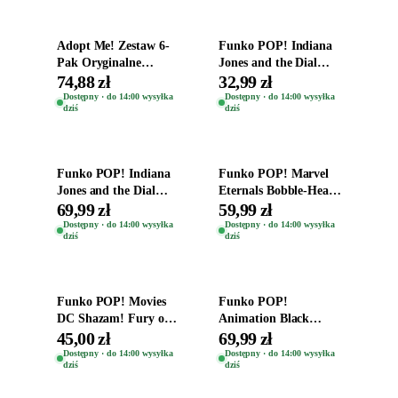
Adopt Me! Zestaw 6-
Funko POP! Indiana
Pak Oryginalne
Jones and the Dial
Figurki Roblox
Destiny Bobble-Head
74,88 zł
32,99 zł
Zwierzęta Tropical
Helena Shaw 1386
Dostępny · do 14:00 wysyłka
Dostępny · do 14:00 wysyłka
dziś
dziś
Time
Dodaj do koszyka
Dodaj do koszyka
Funko POP! Indiana
Funko POP! Marvel
Jones and the Dial
Eternals Bobble-Head
Destiny Bobble-Head
Oryginalna Figurka
69,99 zł
59,99 zł
Teddy Kumar 1388
Kro 737
Dostępny · do 14:00 wysyłka
Dostępny · do 14:00 wysyłka
dziś
dziś
Dodaj do koszyka
Dodaj do koszyka
Funko POP! Movies
Funko POP!
DC Shazam! Fury of
Animation Black
the Gods Vinyl Figure
Clover Vinyl Figure
45,00 zł
69,99 zł
Eugene 1281
Oryginalna Figurka
Dostępny · do 14:00 wysyłka
Dostępny · do 14:00 wysyłka
dziś
dziś
Yuno 1101
Dodaj do koszyka
Dodaj do koszyka