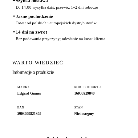
✦
Szybka dostawa
Do 14:00 wysyłka dziś; przewóz 1–2 dni robocze
✦
Jasne pochodzenie
Towar od polskich i europejskich dystrybutorów
✦
14 dni na zwrot
Bez podawania przyczyny; odesłanie na koszt klienta
WARTO WIEDZIEĆ
Informacje o produkcie
MARKA
KOD PRODUKTU
Edgard Games
16935929848
EAN
STAN
5903699821305
Niedostępny