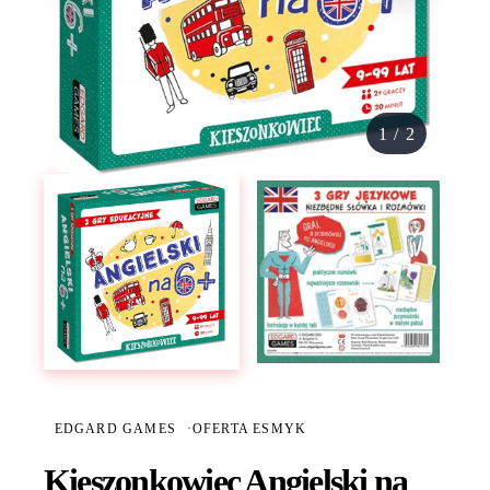
1
/
2
EDGARD GAMES
·
OFERTA ESMYK
Kieszonkowiec Angielski na