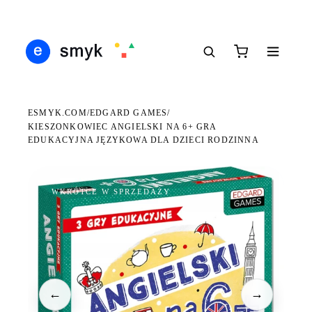
Ś
DARMOWA DOSTAWA OD 199 ZŁ
POLSCY I EUROPEJSCY DYSTRYBUTORZY
14
●
●
●
ESMYK.COM
EDGARD GAMES
/
/
KIESZONKOWIEC ANGIELSKI NA 6+ GRA
EDUKACYJNA JĘZYKOWA DLA DZIECI RODZINNA
WKRÓTCE W SPRZEDAŻY
←
→