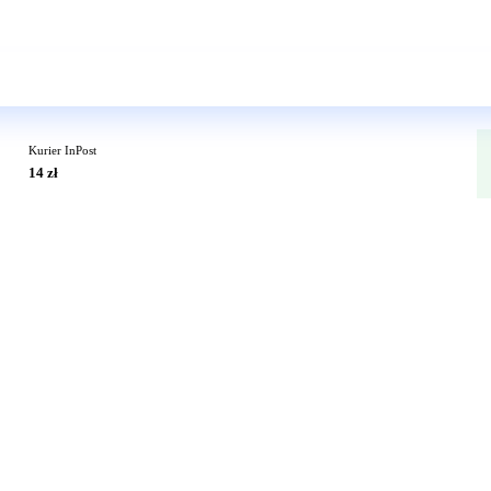
Wkrótce w sprzedaży
Kurier InPost
14 zł