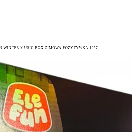
DNI NA ZWROT
ZAMÓW DO 14:00 — WYSYŁKA DZIŚ
DARMOWA DOSTAWA OD 199
●
●
N WINTER MUSIC BOX ZIMOWA POZYTYWKA 1957