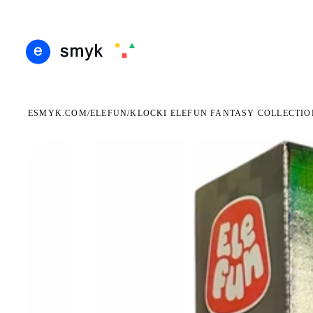
DARMOWA DOSTAWA OD 199 ZŁ
POLSCY I EUROPEJSCY DYSTRYBUTORZY
14 
●
●
ESMYK.COM
ELEFUN
/
/
KLOCKI ELEFUN FANTASY COLLECTIO
WKRÓTCE W SPRZEDAŻY