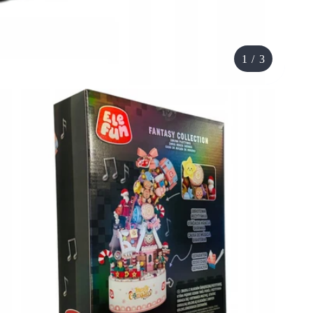
1
/
3