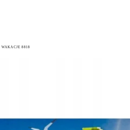
I NA ZWROT
ZAMÓW DO 14:00 — WYSYŁKA DZIŚ
DARMOWA DOSTAWA OD 199 
●
●
 WAKACJE 8818