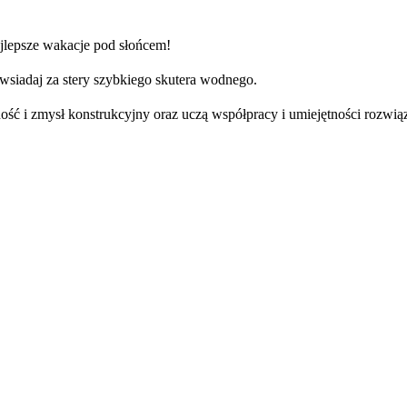
najlepsze wakacje pod słońcem!
 wsiadaj za stery szybkiego skutera wodnego.
ność i zmysł konstrukcyjny oraz uczą współpracy i umiejętności rozw
w