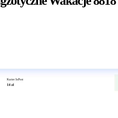
Egzotyczne Wakacje 8818
Wkrótce w sprzedaży
Kurier InPost
14 zł