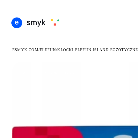
ARMOWA DOSTAWA OD 199 ZŁ
POLSCY I EUROPEJSCY DYSTRYBUTORZY
14 DN
●
●
ESMYK.COM
ELEFUN
/
/
KLOCKI ELEFUN ISLAND EGZOTYCZNE
WKRÓTCE W SPRZEDAŻY