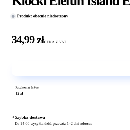
Klocki Elefun Island 
Produkt obecnie niedostępny
34,99 zł
CENA Z VAT
Paczkomat InPost
12 zł
✦
Szybka dostawa
Do 14:00 wysyłka dziś; przewóz 1–2 dni robocze