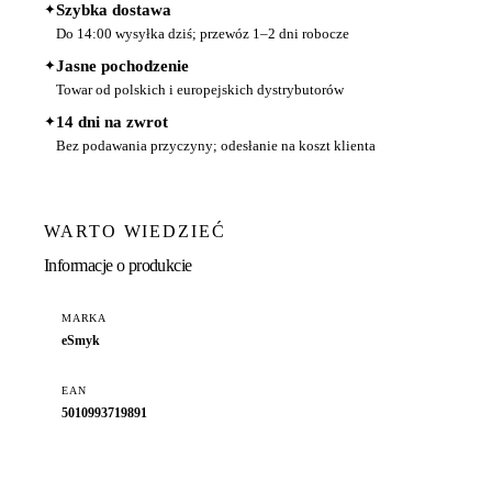
✦
Szybka dostawa
Do 14:00 wysyłka dziś; przewóz 1–2 dni robocze
✦
Jasne pochodzenie
Towar od polskich i europejskich dystrybutorów
✦
14 dni na zwrot
Bez podawania przyczyny; odesłanie na koszt klienta
WARTO WIEDZIEĆ
Informacje o produkcie
MARKA
eSmyk
EAN
5010993719891