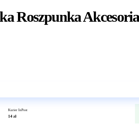
alka Roszpunka Akcesoria
Wkrótce w sprzedaży
Kurier InPost
14 zł