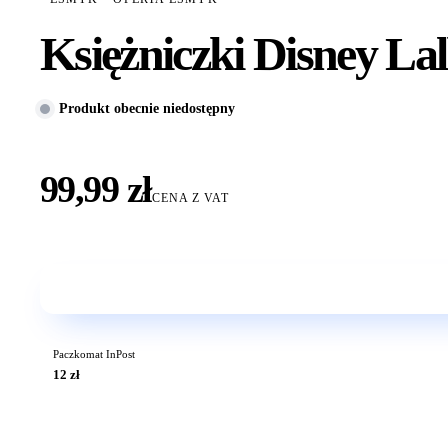
Księżniczki Disney L
Produkt obecnie niedostępny
99,99 zł
CENA Z VAT
Paczkomat InPost
12 zł