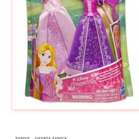
ESMYK
·
OFERTA ESMYK