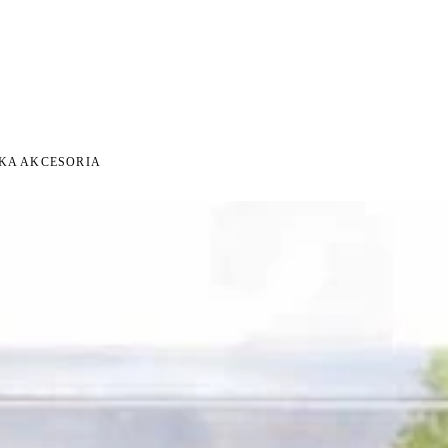
 NA ZWROT
ZAMÓW DO 14:00 — WYSYŁKA DZIŚ
DARMOWA DOSTAWA OD 199 Z
●
●
NKA AKCESORIA