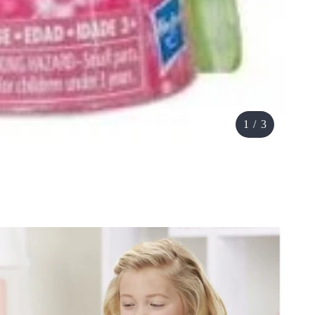
1
/
3