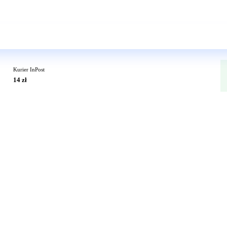
Wkrótce w sprzedaży
Kurier InPost
14 zł