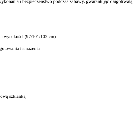
wykonania i bezpieczeństwo podczas zabawy, gwarantując długotrwałą 
cja wysokości (97/101/103 cm)
 gotowania i smażenia
ikową szklanką