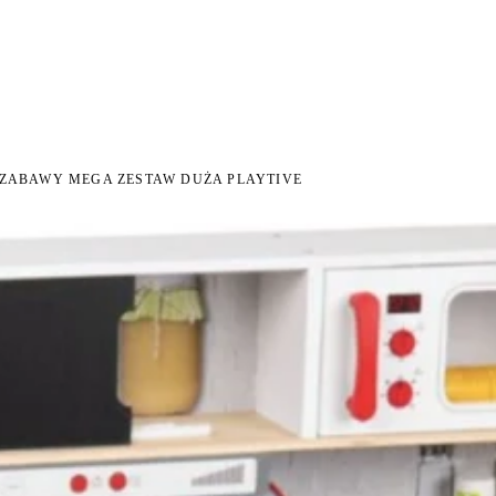
NI NA ZWROT
ZAMÓW DO 14:00 — WYSYŁKA DZIŚ
DARMOWA DOSTAWA OD 199
●
●
 ZABAWY MEGA ZESTAW DUŻA PLAYTIVE