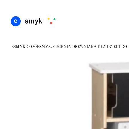
DARMOWA DOSTAWA OD 199 ZŁ
POLSCY I EUROPEJSCY DYSTRYBUTORZY
14 D
●
●
ESMYK.COM
ESMYK
/
/
KUCHNIA DREWNIANA DLA DZIECI DO
WKRÓTCE W SPRZEDAŻY