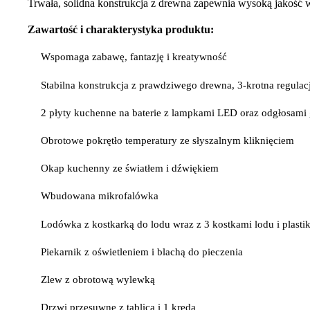
Trwała, solidna konstrukcja z drewna zapewnia wysoką jakość 
Zawartość i charakterystyka produktu:
Wspomaga zabawę, fantazję i kreatywność
Stabilna konstrukcja z prawdziwego drewna, 3-krotna regula
2 płyty kuchenne na baterie z lampkami LED oraz odgłosami
Obrotowe pokrętło temperatury ze słyszalnym kliknięciem
Okap kuchenny ze światłem i dźwiękiem
Wbudowana mikrofalówka
Lodówka z kostkarką do lodu wraz z 3 kostkami lodu i plast
Piekarnik z oświetleniem i blachą do pieczenia
Zlew z obrotową wylewką
Drzwi przesuwne z tablicą i 1 kredą