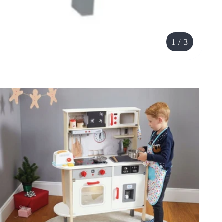
1
/
3