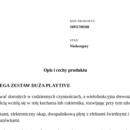
KOD PRODUKTU
16951769268
STAN
Niedostępny
Opis i cechy produktu
EGA ZESTAW DUŻA PLAYTIVE
dować dorosłych w codziennych czynnościach, a wielofunkcyjna drewn
cią wcielą się w rolę kucharza lub cukiernika, rozwijając przy tym zd
kami, elektroniczny okap, dwupalnikową płytę z efektami świetlnymi 
kazówkami.