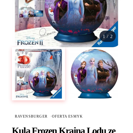
1
/
2
RAVENSBURGER
·
OFERTA ESMYK
Kula Frozen Kraina Lodu ze