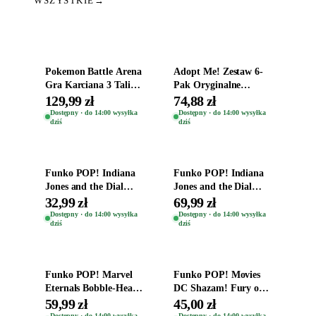
WSZYSTKIE
→
Dodaj do koszyka
Dodaj do koszyka
Pokemon Battle Arena
Adopt Me! Zestaw 6-
Gra Karciana 3 Talie
Pak Oryginalne
Oryginal
Figurki Roblox
129,99 zł
74,88 zł
Zwierzęta Tropical
Dostępny · do 14:00 wysyłka
Dostępny · do 14:00 wysyłka
dziś
dziś
Time
Dodaj do koszyka
Dodaj do koszyka
Funko POP! Indiana
Funko POP! Indiana
Jones and the Dial
Jones and the Dial
Destiny Bobble-Head
Destiny Bobble-Head
32,99 zł
69,99 zł
Helena Shaw 1386
Teddy Kumar 1388
Dostępny · do 14:00 wysyłka
Dostępny · do 14:00 wysyłka
dziś
dziś
Dodaj do koszyka
Dodaj do koszyka
Funko POP! Marvel
Funko POP! Movies
Eternals Bobble-Head
DC Shazam! Fury of
Oryginalna Figurka
the Gods Vinyl Figure
59,99 zł
45,00 zł
Kro 737
Eugene 1281
Dostępny · do 14:00 wysyłka
Dostępny · do 14:00 wysyłka