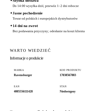
✦
Szybka dostawa
Do 14:00 wysyłka dziś; przewóz 1–2 dni robocze
✦
Jasne pochodzenie
Towar od polskich i europejskich dystrybutorów
✦
14 dni na zwrot
Bez podawania przyczyny; odesłanie na koszt klienta
WARTO WIEDZIEĆ
Informacje o produkcie
MARKA
KOD PRODUKTU
Ravensburger
17038567883
EAN
STAN
4005556111428
Niedostępny