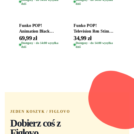
dziś
dziś
Dodaj do koszyka
Dodaj do koszyka
Funko POP!
Funko POP!
Animation Black
Television Ren Stimpy
Clover Vinyl Figure
Space Madness Ren
69,99 zł
34,99 zł
Oryginalna Figurka
(Special Edition) 1532
Dostępny · do 14:00 wysyłka
Dostępny · do 14:00 wysyłka
dziś
dziś
Yuno 1101
JEDEN KOSZYK / FIGLOVO
Dobierz coś z
Figlovo