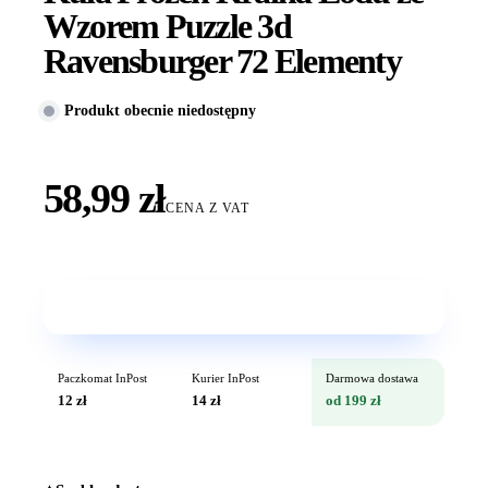
Wzorem Puzzle 3d
Ravensburger 72 Elementy
Produkt obecnie niedostępny
58,99 zł
CENA Z VAT
Wkrótce w sprzedaży
Paczkomat InPost
Kurier InPost
Darmowa dostawa
12 zł
14 zł
od 199 zł