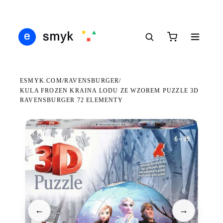
DARMOWA DOSTAWA OD 199 ZŁ
POLSCY I EUROPEJSCY DYSTRYBUTORZY
14 
●
●
●
ESMYK.COM
RAVENSBURGER
/
/
KULA FROZEN KRAINA LODU ZE WZOREM PUZZLE 3D
RAVENSBURGER 72 ELEMENTY
WKRÓTCE W SPRZEDAŻY
←
→