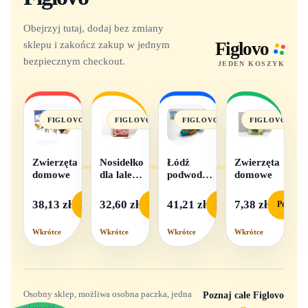
Obejrzyj tutaj, dodaj bez zmiany
sklepu i zakończ zakup w jednym
Figlovo
bezpiecznym checkout.
JEDEN KOSZYK
FIGLOVO
FIGLOVO
FIGLOVO
FIGLOVO
Zwierzęta
Nosidełko
Łódż
Zwierzęta
domowe
dla lalek
podwodna
domowe
w
na baterie
pudełku
38,13 zł
32,60 zł
41,21 zł
7,38 zł
Podgląd
Podgląd
Podgląd
Podgląd
Wkrótce
Wkrótce
Wkrótce
Wkrótce
Osobny sklep, możliwa osobna paczka, jedna
Poznaj całe Figlovo
→