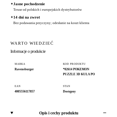
✦
Jasne pochodzenie
Towar od polskich i europejskich dystrybutorów
✦
14 dni na zwrot
Bez podawania przyczyny; odesłanie na koszt klienta
WARTO WIEDZIEĆ
Informacje o produkcie
MARKA
KOD PRODUKTU
Ravensburger
*02614 POKEMON
PUZZLE 3D KULA PO
EAN
STAN
4005556117857
Dostępny
Opis i cechy produktu