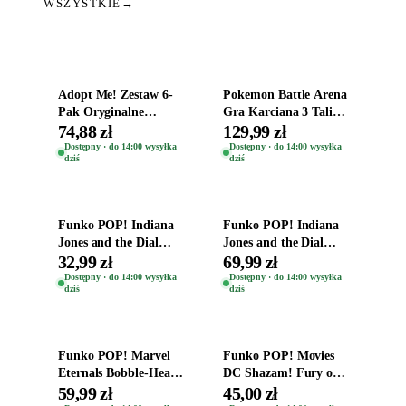
WSZYSTKIE
→
Dodaj do koszyka
Dodaj do koszyka
Adopt Me! Zestaw 6-
Pokemon Battle Arena
Pak Oryginalne
Gra Karciana 3 Talie
Figurki Roblox
Oryginal
74,88 zł
129,99 zł
Zwierzęta Tropical
Dostępny · do 14:00 wysyłka
Dostępny · do 14:00 wysyłka
dziś
dziś
Time
Dodaj do koszyka
Dodaj do koszyka
Funko POP! Indiana
Funko POP! Indiana
Jones and the Dial
Jones and the Dial
Destiny Bobble-Head
Destiny Bobble-Head
32,99 zł
69,99 zł
Helena Shaw 1386
Teddy Kumar 1388
Dostępny · do 14:00 wysyłka
Dostępny · do 14:00 wysyłka
dziś
dziś
Dodaj do koszyka
Dodaj do koszyka
Funko POP! Marvel
Funko POP! Movies
Eternals Bobble-Head
DC Shazam! Fury of
Oryginalna Figurka
the Gods Vinyl Figure
59,99 zł
45,00 zł