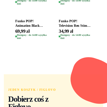
Kro 737
Eugene 1281
Dostępny · do 14:00 wysyłka
Dostępny · do 14:00 wysyłka
dziś
dziś
Dodaj do koszyka
Dodaj do koszyka
Funko POP!
Funko POP!
Animation Black
Television Ren Stimpy
Clover Vinyl Figure
Space Madness Ren
69,99 zł
34,99 zł
Oryginalna Figurka
(Special Edition) 1532
Dostępny · do 14:00 wysyłka
Dostępny · do 14:00 wysyłka
dziś
dziś
Yuno 1101
JEDEN KOSZYK / FIGLOVO
Dobierz coś z
Figlovo