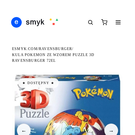
Ś
DARMOWA DOSTAWA OD 199 ZŁ
POLSCY I EUROPEJSCY DYSTRYBUTORZY
14
●
●
●
ESMYK.COM
RAVENSBURGER
/
/
KULA POKEMON ZE WZOREM PUZZLE 3D
RAVENSBURGER 72EL
★ DOSTĘPNY ★
←
→