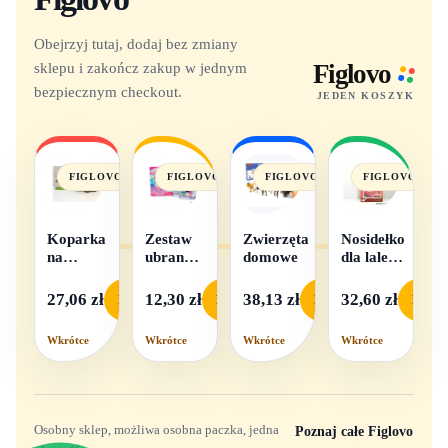
Obejrzyj tutaj, dodaj bez zmiany
sklepu i zakończ zakup w jednym
Figlovo
bezpiecznym checkout.
JEDEN KOSZYK
FIGLOVO
FIGLOVO
FIGLOVO
FIGLOVO
Koparka
Zestaw
Zwierzęta
Nosidełko
na
ubranek
domowe
dla lalek
baterie
dla lalek
w
- 1
pudełku
27,06 zł
12,30 zł
38,13 zł
32,60 zł
Podgląd
Podgląd
Podgląd
Podgl
komplet,
mix
Wkrótce
Wkrótce
Wkrótce
Wkrótce
wzorów
Osobny sklep, możliwa osobna paczka, jedna
Poznaj całe Figlovo
→