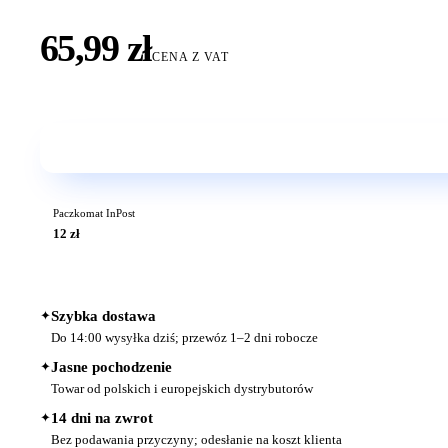
65,99 zł
CENA Z VAT
Paczkomat InPost
12 zł
✦
Szybka dostawa
Do 14:00 wysyłka dziś; przewóz 1–2 dni robocze
✦
Jasne pochodzenie
Towar od polskich i europejskich dystrybutorów
✦
14 dni na zwrot
Bez podawania przyczyny; odesłanie na koszt klienta