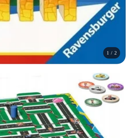
1
/
2