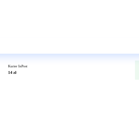
Wkrótce w sprzedaży
Kurier InPost
14 zł