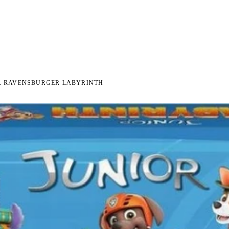
I NA ZWROT
ZAMÓW DO 14:00 — WYSYŁKA DZIŚ
DARMOWA DOSTAWA OD 199 
●
●
OL RAVENSBURGER LABYRINTH