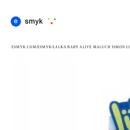
DARMOWA DOSTAWA OD 199 ZŁ
POLSCY I EUROPEJSCY DYSTRYBUTORZY
14 D
●
●
ESMYK.COM
ESMYK
/
/
LALKA BABY ALIVE MALUCH SIMON LIT
WKRÓTCE W SPRZEDAŻY