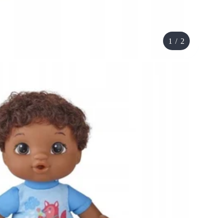
1
/
2