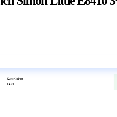
ch Simon Little E8410 3
Wkrótce w sprzedaży
Kurier InPost
14 zł