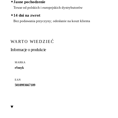
✦
Jasne pochodzenie
Towar od polskich i europejskich dystrybutorów
✦
14 dni na zwrot
Bez podawania przyczyny; odesłanie na koszt klienta
WARTO WIEDZIEĆ
Informacje o produkcie
MARKA
eSmyk
EAN
5010993667109