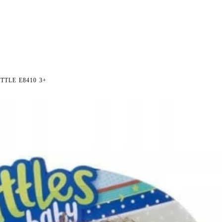
NI NA ZWROT
ZAMÓW DO 14:00 — WYSYŁKA DZIŚ
DARMOWA DOSTAWA OD 199
●
●
TLE E8410 3+