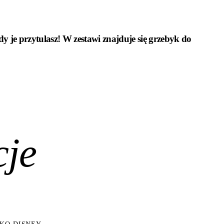
 je przytulasz! W zestawi znajduje się grzebyk do
cje