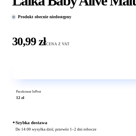
Lalka Baby Alive Malu
Produkt obecnie niedostępny
30,99 zł
CENA Z VAT
Paczkomat InPost
12 zł
✦
Szybka dostawa
Do 14:00 wysyłka dziś; przewóz 1–2 dni robocze