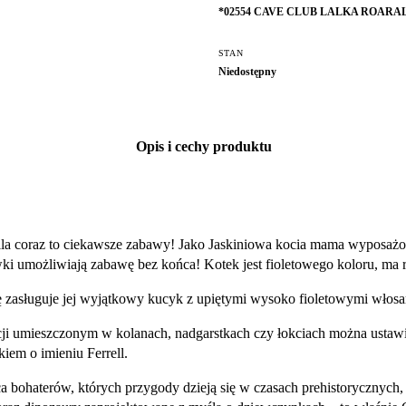
*02554 CAVE CLUB LALKA ROARA
STAN
Niedostępny
Opis i cechy produktu
ila coraz to ciekawsze zabawy! Jako Jaskiniowa kocia mama wyposażon
i umożliwiają zabawę bez końca! Kotek jest fioletowego koloru, ma r
gę zasługuje jej wyjątkowy kucyk z upiętymi wysoko fioletowymi włosa
ji umieszczonym w kolanach, nadgarstkach czy łokciach można ustawić
em o imieniu Ferrell.
ąca bohaterów, których przygody dzieją się w czasach prehistorycznych