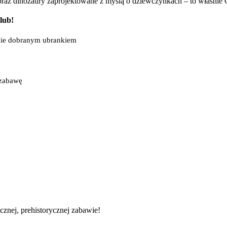
 oraz dinozaury zaprojektowane z myślą o dziewczynkach – to właśnie
lub!
alnie dobranym ubrankiem
 zabawę
tycznej, prehistorycznej zabawie!