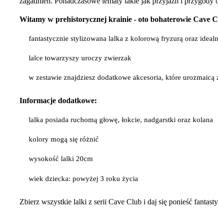
zagadnień. Ponadczasowe tematy takie jak przyjaźń i przygody
Witamy w prehistorycznej krainie - oto bohaterowie Cave C
fantastycznie stylizowana lalka z kolorową fryzurą oraz ide
lalce towarzyszy uroczy zwierzak
w zestawie znajdziesz dodatkowe akcesoria, które urozmaicą
Informacje dodatkowe:
lalka posiada ruchomą głowę, łokcie, nadgarstki oraz kolana
kolory mogą się różnić
wysokość lalki 20cm
wiek dziecka: powyżej 3 roku życia
Zbierz wszystkie lalki z serii Cave Club i daj się ponieść fantas