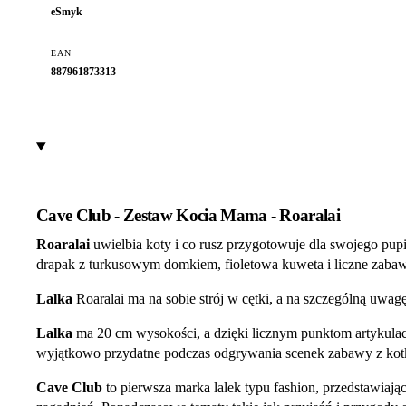
eSmyk
EAN
887961873313
Cave Club - Zestaw Kocia Mama - Roaralai
Roaralai
uwielbia koty i co rusz przygotowuje dla swojego pup
drapak z turkusowym domkiem, fioletowa kuweta i liczne zabawk
Lalka
Roaralai ma na sobie strój w cętki, a na szczególną uwa
Lalka
ma 20 cm wysokości, a dzięki licznym punktom artykulac
wyjątkowo przydatne podczas odgrywania scenek zabawy z kotki
Cave Club
to pierwsza marka lalek typu fashion, przedstawiaj