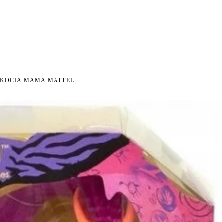
I NA ZWROT
ZAMÓW DO 14:00 — WYSYŁKA DZIŚ
DARMOWA DOSTAWA OD 199 Z
●
●
 KOCIA MAMA MATTEL