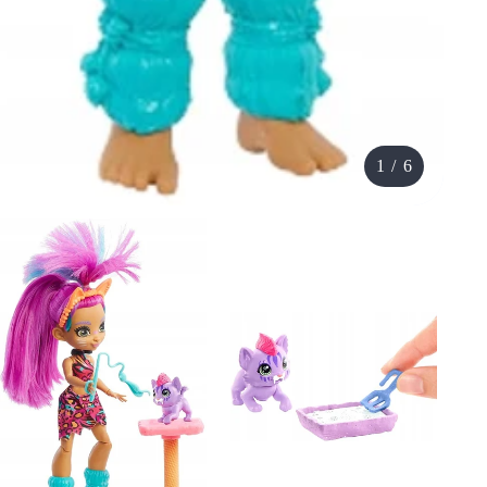
1
/
6