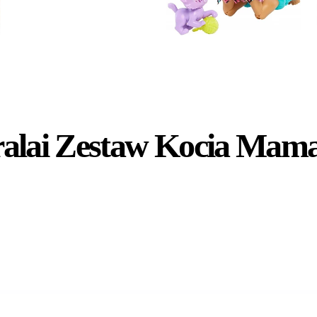
alai Zestaw Kocia Mama
Wkrótce w sprzedaży