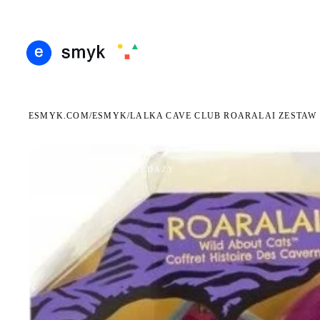
ARMOWA DOSTAWA OD 199 ZŁ
POLSCY I EUROPEJSCY DYSTRYBUTORZY
14 DN
●
●
ESMYK.COM
ESMYK
/
/
LALKA CAVE CLUB ROARALAI ZESTAW
WKRÓTCE W SPRZEDAŻY