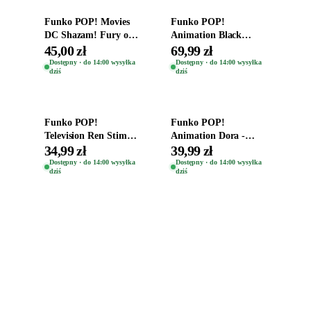
Funko POP! Movies
Funko POP!
DC Shazam! Fury of
Animation Black
the Gods Vinyl Figure
Clover Vinyl Figure
45,00 zł
69,99 zł
Eugene 1281
Oryginalna Figurka
Dostępny · do 14:00 wysyłka
Dostępny · do 14:00 wysyłka
dziś
dziś
Yuno 1101
Dodaj do koszyka
Dodaj do koszyka
Funko POP!
Funko POP!
Television Ren Stimpy
Animation Dora -
Space Madness Ren
Vinyl Figure
34,99 zł
39,99 zł
(Special Edition) 1532
Oryginalna Figurka
Dostępny · do 14:00 wysyłka
Dostępny · do 14:00 wysyłka
dziś
dziś
Dora 2003
Zabawki, figurki i kolekcjonerskie hity z
ulubionych światów. Jeden sklep, przejrzyste