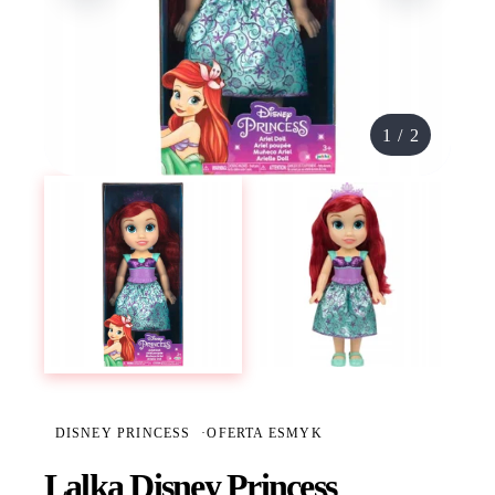
1
/
2
DISNEY PRINCESS
·
OFERTA ESMYK
Lalka Disney Princess