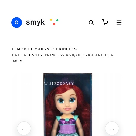
Ś
DARMOWA DOSTAWA OD 199 ZŁ
POLSCY I EUROPEJSCY DYSTRYBUTORZY
14
●
●
●
ESMYK.COM
DISNEY PRINCESS
/
/
LALKA DISNEY PRINCESS KSIĘŻNICZKA ARIELKA
38CM
WKRÓTCE W SPRZEDAŻY
←
→