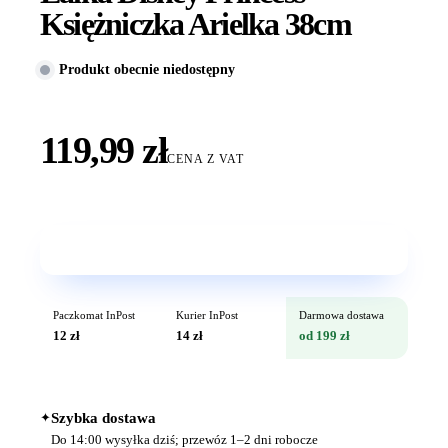
Księżniczka Arielka 38cm
Produkt obecnie niedostępny
119,99 zł
CENA Z VAT
Wkrótce w sprzedaży
Paczkomat InPost
Kurier InPost
Darmowa dostawa
12 zł
14 zł
od 199 zł
✦
Szybka dostawa
Do 14:00 wysyłka dziś; przewóz 1–2 dni robocze