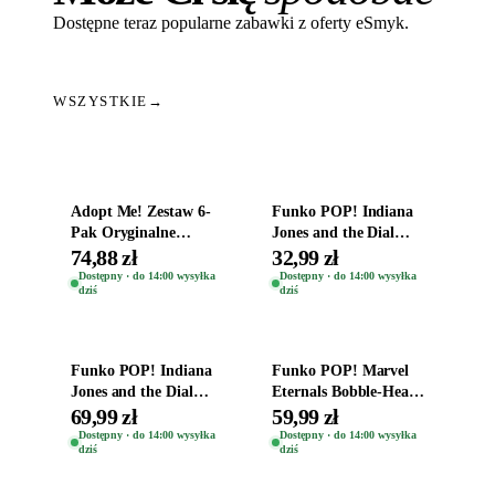
Dostępne teraz popularne zabawki z oferty eSmyk.
WSZYSTKIE
→
Dodaj do koszyka
Dodaj do koszyka
Adopt Me! Zestaw 6-
Funko POP! Indiana
Pak Oryginalne
Jones and the Dial
Figurki Roblox
Destiny Bobble-Head
74,88 zł
32,99 zł
Zwierzęta Tropical
Helena Shaw 1386
Dostępny · do 14:00 wysyłka
Dostępny · do 14:00 wysyłka
dziś
dziś
Time
Dodaj do koszyka
Dodaj do koszyka
Funko POP! Indiana
Funko POP! Marvel
Jones and the Dial
Eternals Bobble-Head
Destiny Bobble-Head
Oryginalna Figurka
69,99 zł
59,99 zł
Teddy Kumar 1388
Kro 737
Dostępny · do 14:00 wysyłka
Dostępny · do 14:00 wysyłka
dziś
dziś
Dodaj do koszyka
Dodaj do koszyka