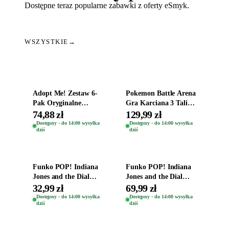
Dostępne teraz popularne zabawki z oferty eSmyk.
WSZYSTKIE
→
Dodaj do koszyka
Dodaj do koszyka
Adopt Me! Zestaw 6-
Pokemon Battle Arena
Pak Oryginalne
Gra Karciana 3 Talie
Figurki Roblox
Oryginal
74,88 zł
129,99 zł
Zwierzęta Tropical
Dostępny · do 14:00 wysyłka
Dostępny · do 14:00 wysyłka
dziś
dziś
Time
Dodaj do koszyka
Dodaj do koszyka
Funko POP! Indiana
Funko POP! Indiana
Jones and the Dial
Jones and the Dial
Destiny Bobble-Head
Destiny Bobble-Head
32,99 zł
69,99 zł
Helena Shaw 1386
Teddy Kumar 1388
Dostępny · do 14:00 wysyłka
Dostępny · do 14:00 wysyłka
dziś
dziś
Dodaj do koszyka
Dodaj do koszyka