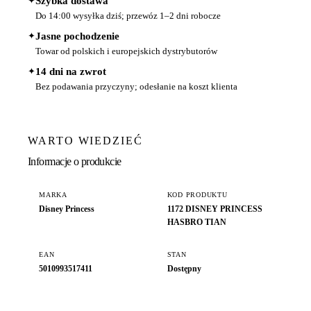
✦
Szybka dostawa
Do 14:00 wysyłka dziś; przewóz 1–2 dni robocze
✦
Jasne pochodzenie
Towar od polskich i europejskich dystrybutorów
✦
14 dni na zwrot
Bez podawania przyczyny; odesłanie na koszt klienta
WARTO WIEDZIEĆ
Informacje o produkcie
MARKA
KOD PRODUKTU
Disney Princess
1172 DISNEY PRINCESS
HASBRO TIAN
EAN
STAN
5010993517411
Dostępny