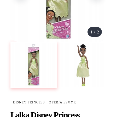
1
/
2
DISNEY PRINCESS
·
OFERTA ESMYK
Lalka Disney Princess