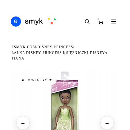
Ś
DARMOWA DOSTAWA OD 199 ZŁ
POLSCY I EUROPEJSCY DYSTRYBUTORZY
14
●
●
●
ESMYK.COM
DISNEY PRINCESS
/
/
LALKA DISNEY PRINCESS KSIĘŻNICZKI DISNEYA
TIANA
★ DOSTĘPNY ★
←
→