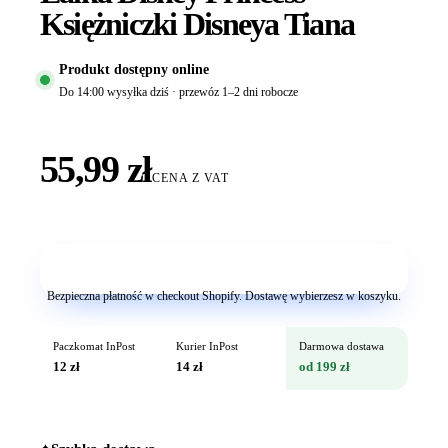
Księżniczki Disneya Tiana
Produkt dostępny online
Do 14:00 wysyłka dziś · przewóz 1–2 dni robocze
55,99 zł
CENA Z VAT
Dodaj do koszyka
Bezpieczna płatność w checkout Shopify. Dostawę wybierzesz w koszyku.
Paczkomat InPost
Kurier InPost
Darmowa dostawa
12 zł
14 zł
od 199 zł