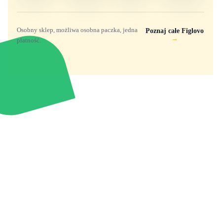
Osobny sklep, możliwa osobna paczka, jedna
Poznaj całe Figlovo
→
płatność.
Zabawki, figurki i kolekcjonerskie hity z
e
smyk
ulubionych światów. Jeden sklep, przejrzyste
zasady dostawy i produkty od polskich oraz
europejskich dystrybutorów.
Popularne marki
Pomoc
Zakupy