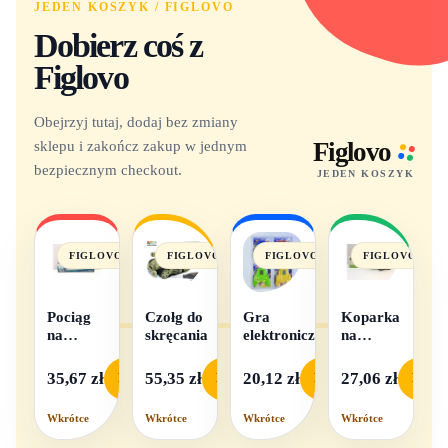
JEDEN KOSZYK / FIGLOVO
Dobierz coś z
Figlovo
Obejrzyj tutaj, dodaj bez zmiany
sklepu i zakończ zakup w jednym
Figlovo
bezpiecznym checkout.
JEDEN KOSZYK
FIGLOVO
FIGLOVO
FIGLOVO
FIGLOVO
Pociąg
Czołg do
Gra
Koparka
na
skręcania
elektroniczna
na
baterie
baterie
światło i
35,67 zł
55,35 zł
20,12 zł
27,06 zł
Podgląd
Podgląd
Podgląd
Podgl
dźwięk
Wkrótce
Wkrótce
Wkrótce
Wkrótce