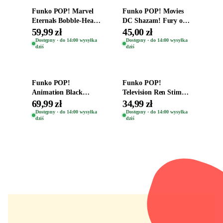
Funko POP! Marvel
Funko POP! Movies
Eternals Bobble-Head
DC Shazam! Fury of
Oryginalna Figurka
the Gods Vinyl Figure
59,99 zł
45,00 zł
Kro 737
Eugene 1281
Dostępny · do 14:00 wysyłka
Dostępny · do 14:00 wysyłka
dziś
dziś
Dodaj do koszyka
Dodaj do koszyka
Funko POP!
Funko POP!
Animation Black
Television Ren Stimpy
Clover Vinyl Figure
Space Madness Ren
69,99 zł
34,99 zł
Oryginalna Figurka
(Special Edition) 1532
Dostępny · do 14:00 wysyłka
Dostępny · do 14:00 wysyłka
dziś
dziś
Yuno 1101