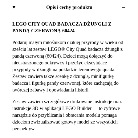
Opis i cechy produktu
LEGO CITY QUAD BADACZA DŻUNGLI Z
PANDĄ CZERWONĄ 60424
Podaruj małym miłośnikom dzikiej przyrody w wieku od
sześciu lat zestaw LEGO® City Quad badacza dżungli z
pandą czerwoną (60424). Dzieci mogą dołączyć do
nieustraszonego odkrywcy i przeżyć ekscytujące
przygody w dżungli na pokładzie terenowego quada.
Zestaw zawiera także scenkę z dżunglą, minifigurkę
badacza i figurkę pandy czerwonej, które zachęcają do
twórczej zabawy i opowiadania historii.
Zestaw zawiera szczegółowe drukowane instrukcje oraz
instrukcje 3D w aplikacji LEGO Builder — to cyfrowe
narzędzie do przybliżania i obracania modelu pomaga
dzieciom zwizualizować gotowy model ze wszystkich
perspektyw.