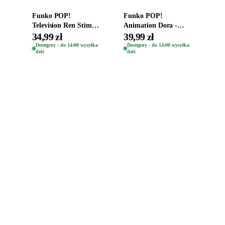
Funko POP!
Funko POP!
Television Ren Stimpy
Animation Dora -
Space Madness Ren
Vinyl Figure
34,99 zł
39,99 zł
(Special Edition) 1532
Oryginalna Figurka
Dostępny · do 14:00 wysyłka
Dostępny · do 14:00 wysyłka
dziś
dziś
Dora 2003
Zabawki, figurki i kolekcjonerskie hity z
e
smyk
ulubionych światów. Jeden sklep, przejrzyste
zasady dostawy i produkty od polskich oraz
europejskich dystrybutorów.