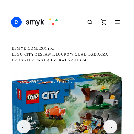
DARMOWA DOSTAWA OD 199 ZŁ
POLSCY I EUROPEJSCY DYSTRYBUTORZY
14 
●
●
●
ESMYK.COM
ESMYK
/
/
LEGO CITY ZESTAW KLOCKÓW QUAD BADACZA
DŻUNGLI Z PANDĄ CZERWONĄ 60424
WKRÓTCE W SPRZEDAŻY
←
→