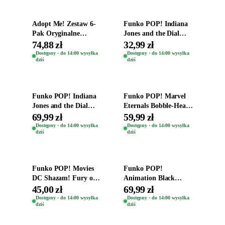
Adopt Me! Zestaw 6-
Funko POP! Indiana
Pak Oryginalne
Jones and the Dial
Figurki Roblox
Destiny Bobble-Head
74,88 zł
32,99 zł
Zwierzęta Tropical
Helena Shaw 1386
Dostępny · do 14:00 wysyłka
Dostępny · do 14:00 wysyłka
dziś
dziś
Time
Dodaj do koszyka
Dodaj do koszyka
Funko POP! Indiana
Funko POP! Marvel
Jones and the Dial
Eternals Bobble-Head
Destiny Bobble-Head
Oryginalna Figurka
69,99 zł
59,99 zł
Teddy Kumar 1388
Kro 737
Dostępny · do 14:00 wysyłka
Dostępny · do 14:00 wysyłka
dziś
dziś
Dodaj do koszyka
Dodaj do koszyka
Funko POP! Movies
Funko POP!
DC Shazam! Fury of
Animation Black
the Gods Vinyl Figure
Clover Vinyl Figure
45,00 zł
69,99 zł
Eugene 1281
Oryginalna Figurka
Dostępny · do 14:00 wysyłka
Dostępny · do 14:00 wysyłka
dziś
dziś
Yuno 1101
Dodaj do koszyka
Dodaj do koszyka