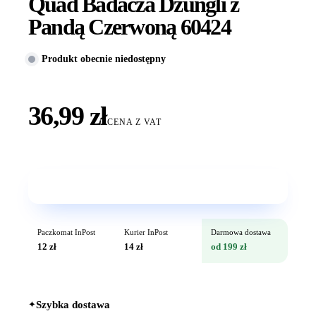
Quad Badacza Dżungli z
Pandą Czerwoną 60424
Produkt obecnie niedostępny
36,99 zł
CENA Z VAT
Wkrótce w sprzedaży
Paczkomat InPost
Kurier InPost
Darmowa dostawa
12 zł
14 zł
od 199 zł
✦
Szybka dostawa