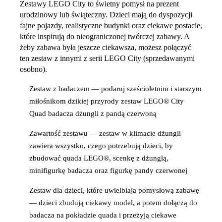
Zestawy LEGO City to świetny pomysł na prezent
urodzinowy lub świąteczny. Dzieci mają do dyspozycji
fajne pojazdy, realistyczne budynki oraz ciekawe postacie,
które inspirują do nieograniczonej twórczej zabawy. A
żeby zabawa była jeszcze ciekawsza, możesz połączyć
ten zestaw z innymi z serii LEGO City (sprzedawanymi
osobno).
Zestaw z badaczem — podaruj sześcioletnim i starszym
miłośnikom dzikiej przyrody zestaw LEGO® City
Quad badacza dżungli z pandą czerwoną
Zawartość zestawu — zestaw w klimacie dżungli
zawiera wszystko, czego potrzebują dzieci, by
zbudować quada LEGO®, scenkę z dżunglą,
minifigurkę badacza oraz figurkę pandy czerwonej
Zestaw dla dzieci, które uwielbiają pomysłową zabawę
— dzieci zbudują ciekawy model, a potem dołączą do
badacza na pokładzie quada i przeżyją ciekawe