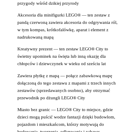
przygody wśród dzikiej przyrody
Akcesoria dla minifigurki LEGO® — ten zestaw z
pandą czerwoną zawiera akcesoria do odgrywania ról,
w tym kompas, krótkofalówkę, aparat i element z
nadrukowaną mapą
Kreatywny prezent — ten zestaw LEGO® City to
świetny upominek na święta lub inną okazję dla
chłopców i dziewczynek w wieku od sześciu lat
Zawiera płytkę z mapą — połącz zabawkową mapę
dołączoną do tego zestawu z mapami z trzech innych
zestawów (sprzedawanych osobno), aby otrzymać
przewodnik po dżungli LEGO® City
Miasto bez granic — LEGO® City to miejsce, gdzie
dzieci mogą puścić wodze fantazji dzięki budowlom,
pojazdom i mieszkańcom, którzy motywują do
budowania, tworzenia, odkrywania i zabawy