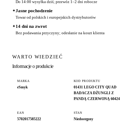
Do 14:00 wysyłka dziś; przewóz 1–2 dni robocze
✦
Jasne pochodzenie
Towar od polskich i europejskich dystrybutorów
✦
14 dni na zwrot
Bez podawania przyczyny; odesłanie na koszt klienta
WARTO WIEDZIEĆ
Informacje o produkcie
MARKA
KOD PRODUKTU
eSmyk
01431 LEGO CITY QUAD
BADACZA DŻUNGLI Z
PANDĄ CZERWONĄ 60424
EAN
STAN
5702017585222
Niedostępny