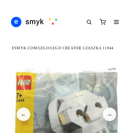
Ś
DARMOWA DOSTAWA OD 199 ZŁ
POLSCY I EUROPEJSCY DYSTRYBUTORZY
14
●
●
●
ESMYK.COM
LEGO
/
/
LEGO CREATOR CZASZKA 11944
WKRÓTCE W SPRZEDAŻY
←
→