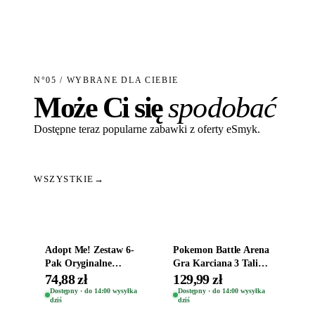
N°05 / WYBRANE DLA CIEBIE
Może Ci się
spodobać
Dostępne teraz popularne zabawki z oferty eSmyk.
WSZYSTKIE
→
Dodaj do koszyka
Dodaj do koszyka
Adopt Me! Zestaw 6-
Pokemon Battle Arena
Pak Oryginalne
Gra Karciana 3 Talie
Figurki Roblox
Oryginal
74,88 zł
129,99 zł
Zwierzęta Tropical
Dostępny · do 14:00 wysyłka
Dostępny · do 14:00 wysyłka
dziś
dziś
Time
Dodaj do koszyka
Dodaj do koszyka