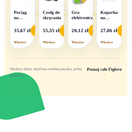
Pociąg
Czołg do
Gra
Koparka
na
skręcania
elektroniczna
na
baterie
baterie
światło i
35,67 zł
55,35 zł
20,12 zł
27,06 zł
Podgląd
Podgląd
Podgląd
Podgl
dźwięk
Wkrótce
Wkrótce
Wkrótce
Wkrótce
Osobny sklep, możliwa osobna paczka, jedna
Poznaj całe Figlovo
→
płatność.
Zabawki, figurki i kolekcjonerskie hity z
e
smyk
ulubionych światów. Jeden sklep, przejrzyste
zasady dostawy i produkty od polskich oraz