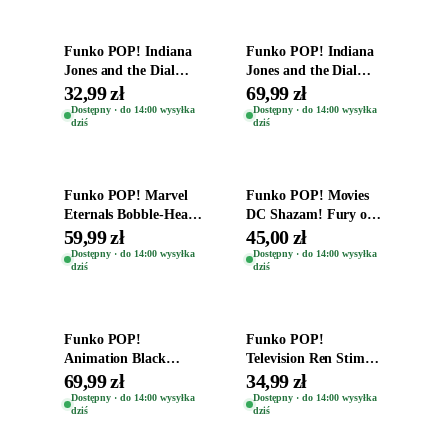
Funko POP! Indiana
Funko POP! Indiana
Jones and the Dial
Jones and the Dial
Destiny Bobble-Head
Destiny Bobble-Head
32,99 zł
69,99 zł
Helena Shaw 1386
Teddy Kumar 1388
Dostępny · do 14:00 wysyłka
Dostępny · do 14:00 wysyłka
dziś
dziś
Dodaj do koszyka
Dodaj do koszyka
Funko POP! Marvel
Funko POP! Movies
Eternals Bobble-Head
DC Shazam! Fury of
Oryginalna Figurka
the Gods Vinyl Figure
59,99 zł
45,00 zł
Kro 737
Eugene 1281
Dostępny · do 14:00 wysyłka
Dostępny · do 14:00 wysyłka
dziś
dziś
Dodaj do koszyka
Dodaj do koszyka
Funko POP!
Funko POP!
Animation Black
Television Ren Stimpy
Clover Vinyl Figure
Space Madness Ren
69,99 zł
34,99 zł
Oryginalna Figurka
(Special Edition) 1532
Dostępny · do 14:00 wysyłka
Dostępny · do 14:00 wysyłka
dziś
dziś
Yuno 1101