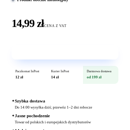
14,99 zł
CENA Z VAT
Wkrótce w sprzedaży
Paczkomat InPost
Kurier InPost
Darmowa dostawa
12 zł
14 zł
od 199 zł
✦
Szybka dostawa
Do 14:00 wysyłka dziś; przewóz 1–2 dni robocze
✦
Jasne pochodzenie
Towar od polskich i europejskich dystrybutorów