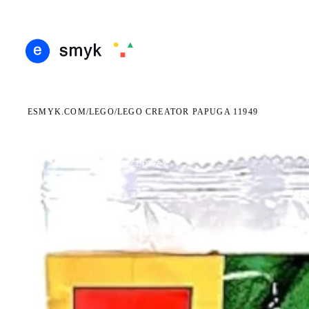
RMOWA DOSTAWA OD 199 ZŁ
POLSCY I EUROPEJSCY DYSTRYBUTORZY
14 DN
●
●
ESMYK.COM
LEGO
/
/
LEGO CREATOR PAPUGA 11949
WKRÓTCE W SPRZEDAŻY