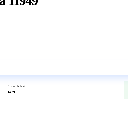
a 11949
Wkrótce w sprzedaży
Kurier InPost
14 zł