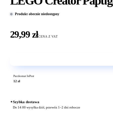
LEGO Creator Papug
Produkt obecnie niedostępny
29,99 zł
CENA Z VAT
Paczkomat InPost
12 zł
✦
Szybka dostawa
Do 14:00 wysyłka dziś; przewóz 1–2 dni robocze