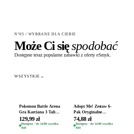
N°05 / WYBRANE DLA CIEBIE
Może Ci się
spodobać
Dostępne teraz popularne zabawki z oferty eSmyk.
WSZYSTKIE
→
Dodaj do koszyka
Dodaj do koszyka
Pokemon Battle Arena
Adopt Me! Zestaw 6-
Gra Karciana 3 Talie
Pak Oryginalne
Oryginal
Figurki Roblox
129,99 zł
74,88 zł
Zwierzęta Tropical
Dostępny · do 14:00 wysyłka
Dostępny · do 14:00 wysyłka
dziś
dziś
Time
Dodaj do koszyka
Dodaj do koszyka