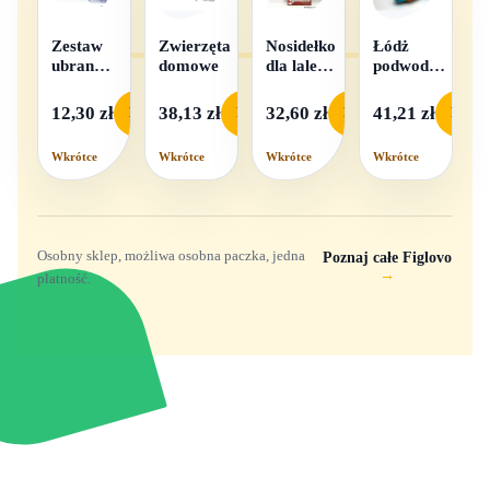
Zestaw
Zwierzęta
Nosidełko
Łódż
ubranek
domowe
dla lalek
podwodna
dla lalek
w
na baterie
- 1
pudełku
12,30 zł
38,13 zł
32,60 zł
41,21 zł
Podgląd
Podgląd
Podgląd
Podgl
komplet,
mix
Wkrótce
Wkrótce
Wkrótce
Wkrótce
wzorów
Osobny sklep, możliwa osobna paczka, jedna
Poznaj całe Figlovo
→
płatność.
Zabawki, figurki i kolekcjonerskie hity z
e
smyk
ulubionych światów. Jeden sklep, przejrzyste
zasady dostawy i produkty od polskich oraz