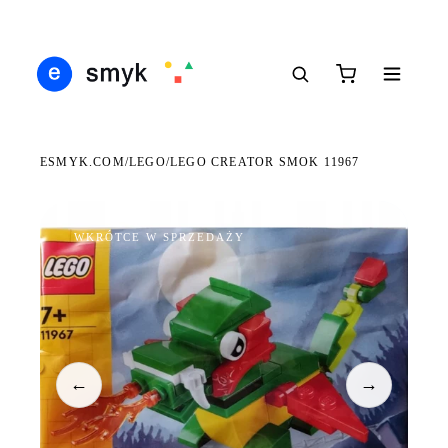
Ś
DARMOWA DOSTAWA OD 199 ZŁ
POLSCY I EUROPEJSCY DYSTRYBUTORZY
14
●
●
●
ESMYK.COM
LEGO
/
/
LEGO CREATOR SMOK 11967
WKRÓTCE W SPRZEDAŻY
←
→