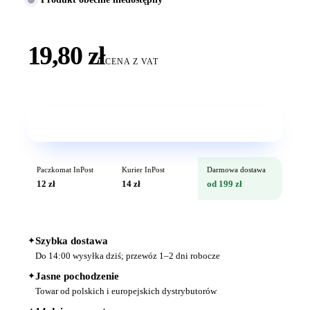
19,80 zł
CENA Z VAT
Wkrótce w sprzedaży
Paczkomat InPost
Kurier InPost
Darmowa dostawa
12 zł
14 zł
od 199 zł
✦
Szybka dostawa
Do 14:00 wysyłka dziś; przewóz 1–2 dni robocze
✦
Jasne pochodzenie
Towar od polskich i europejskich dystrybutorów