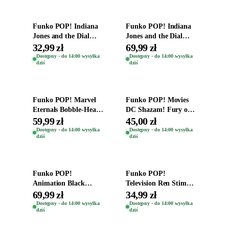
Funko POP! Indiana
Funko POP! Indiana
Jones and the Dial
Jones and the Dial
Destiny Bobble-Head
Destiny Bobble-Head
32,99 zł
69,99 zł
Helena Shaw 1386
Teddy Kumar 1388
Dostępny · do 14:00 wysyłka
Dostępny · do 14:00 wysyłka
dziś
dziś
Dodaj do koszyka
Dodaj do koszyka
Funko POP! Marvel
Funko POP! Movies
Eternals Bobble-Head
DC Shazam! Fury of
Oryginalna Figurka
the Gods Vinyl Figure
59,99 zł
45,00 zł
Kro 737
Eugene 1281
Dostępny · do 14:00 wysyłka
Dostępny · do 14:00 wysyłka
dziś
dziś
Dodaj do koszyka
Dodaj do koszyka
Funko POP!
Funko POP!
Animation Black
Television Ren Stimpy
Clover Vinyl Figure
Space Madness Ren
69,99 zł
34,99 zł
Oryginalna Figurka
(Special Edition) 1532
Dostępny · do 14:00 wysyłka
Dostępny · do 14:00 wysyłka
dziś
dziś
Yuno 1101