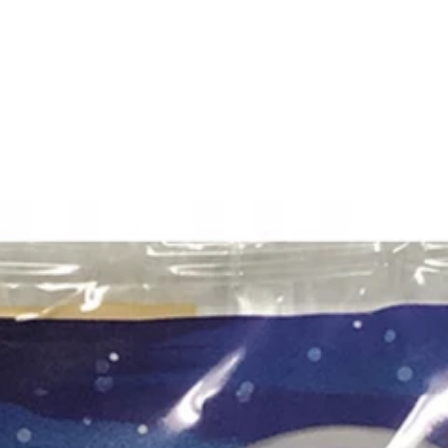
 NA ZWROT
ZAMÓW DO 14:00 — WYSYŁKA DZIŚ
DARMOWA DOSTAWA OD 199 Z
●
●