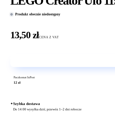
LEGO Creator Ufo 11
Produkt obecnie niedostępny
13,50 zł
CENA Z VAT
Paczkomat InPost
12 zł
✦
Szybka dostawa
Do 14:00 wysyłka dziś; przewóz 1–2 dni robocze