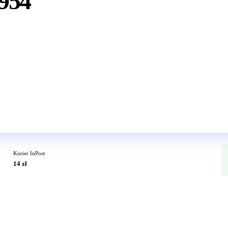
954
Wkrótce w sprzedaży
Kurier InPost
14 zł