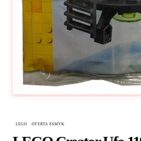
LEGO
·
OFERTA ESMYK