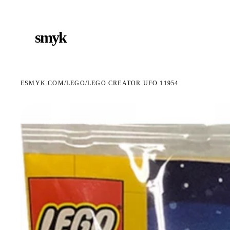
RMOWA DOSTAWA OD 199 ZŁ
POLSCY I EUROPEJSCY DYSTRYBUTORZY
14 DNI
●
●
smyk
e
ESMYK.COM
LEGO
/
/
LEGO CREATOR UFO 11954
WKRÓTCE W SPRZEDAŻY