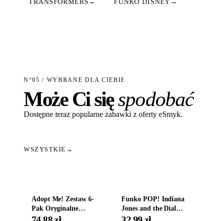
TRANSFORMERS
→
FUNKO DISNEY
→
N°05 / WYBRANE DLA CIEBIE
Może Ci się
spodobać
Dostępne teraz popularne zabawki z oferty eSmyk.
WSZYSTKIE
→
Dodaj do koszyka
Dodaj do koszyka
Adopt Me! Zestaw 6-
Funko POP! Indiana
Pak Oryginalne
Jones and the Dial
Figurki Roblox
Destiny Bobble-Head
74,88 zł
32,99 zł