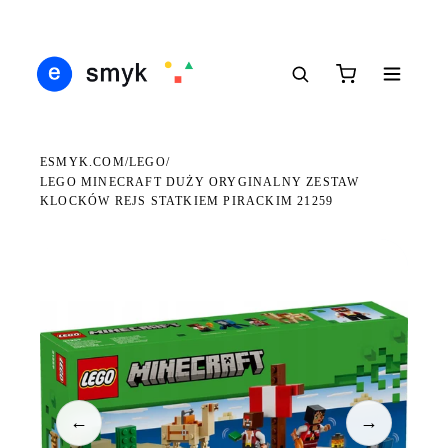
Ś
DARMOWA DOSTAWA OD 199 ZŁ
POLSCY I EUROPEJSCY DYSTRYBUTORZY
14
●
●
●
ESMYK.COM
LEGO
/
/
LEGO MINECRAFT DUŻY ORYGINALNY ZESTAW
KLOCKÓW REJS STATKIEM PIRACKIM 21259
WKRÓTCE W SPRZEDAŻY
←
→