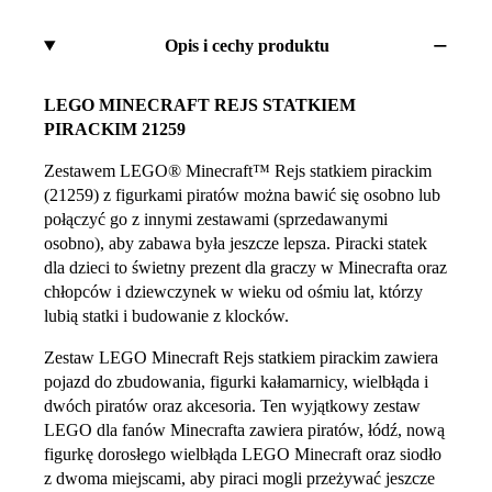
Opis i cechy produktu
LEGO MINECRAFT REJS STATKIEM
PIRACKIM 21259
Zestawem LEGO® Minecraft™ Rejs statkiem pirackim
(21259) z figurkami piratów można bawić się osobno lub
połączyć go z innymi zestawami (sprzedawanymi
osobno), aby zabawa była jeszcze lepsza. Piracki statek
dla dzieci to świetny prezent dla graczy w Minecrafta oraz
chłopców i dziewczynek w wieku od ośmiu lat, którzy
lubią statki i budowanie z klocków.
Zestaw LEGO Minecraft Rejs statkiem pirackim zawiera
pojazd do zbudowania, figurki kałamarnicy, wielbłąda i
dwóch piratów oraz akcesoria. Ten wyjątkowy zestaw
LEGO dla fanów Minecrafta zawiera piratów, łódź, nową
figurkę dorosłego wielbłąda LEGO Minecraft oraz siodło
z dwoma miejscami, aby piraci mogli przeżywać jeszcze