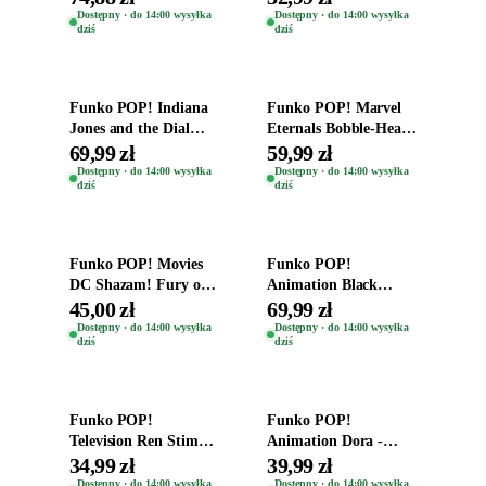
Zwierzęta Tropical
Helena Shaw 1386
Dostępny · do 14:00 wysyłka
Dostępny · do 14:00 wysyłka
dziś
dziś
Time
Dodaj do koszyka
Dodaj do koszyka
Funko POP! Indiana
Funko POP! Marvel
Jones and the Dial
Eternals Bobble-Head
Destiny Bobble-Head
Oryginalna Figurka
69,99 zł
59,99 zł
Teddy Kumar 1388
Kro 737
Dostępny · do 14:00 wysyłka
Dostępny · do 14:00 wysyłka
dziś
dziś
Dodaj do koszyka
Dodaj do koszyka
Funko POP! Movies
Funko POP!
DC Shazam! Fury of
Animation Black
the Gods Vinyl Figure
Clover Vinyl Figure
45,00 zł
69,99 zł
Eugene 1281
Oryginalna Figurka
Dostępny · do 14:00 wysyłka
Dostępny · do 14:00 wysyłka
dziś
dziś
Yuno 1101
Dodaj do koszyka
Dodaj do koszyka
Funko POP!
Funko POP!
Television Ren Stimpy
Animation Dora -
Space Madness Ren
Vinyl Figure
34,99 zł
39,99 zł
(Special Edition) 1532
Oryginalna Figurka
Dostępny · do 14:00 wysyłka
Dostępny · do 14:00 wysyłka