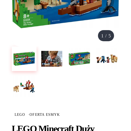
1
/
5
LEGO
·
OFERTA ESMYK
LEGO Minecraft Duży