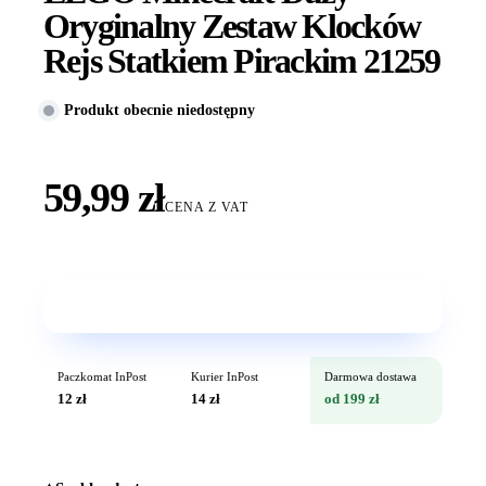
Oryginalny Zestaw Klocków
Rejs Statkiem Pirackim 21259
Produkt obecnie niedostępny
59,99 zł
CENA Z VAT
Wkrótce w sprzedaży
Paczkomat InPost
Kurier InPost
Darmowa dostawa
12 zł
14 zł
od 199 zł