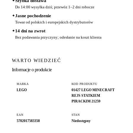
✦
Szybka dostawa
Do 14:00 wysyłka dziś; przewóz 1–2 dni robocze
✦
Jasne pochodzenie
Towar od polskich i europejskich dystrybutorów
✦
14 dni na zwrot
Bez podawania przyczyny; odesłanie na koszt klienta
WARTO WIEDZIEĆ
Informacje o produkcie
MARKA
KOD PRODUKTU
LEGO
01427 LEGO MINECRAFT
REJS STATKIEM
PIRACKIM 21259
EAN
STAN
5702017583358
Niedostępny