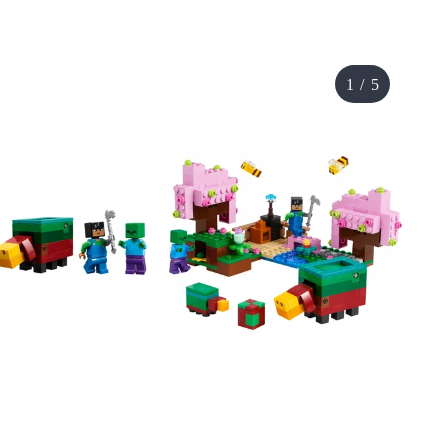
1
/
5