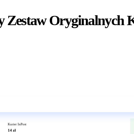
 Zestaw Oryginalnych 
Wkrótce w sprzedaży
Kurier InPost
14 zł