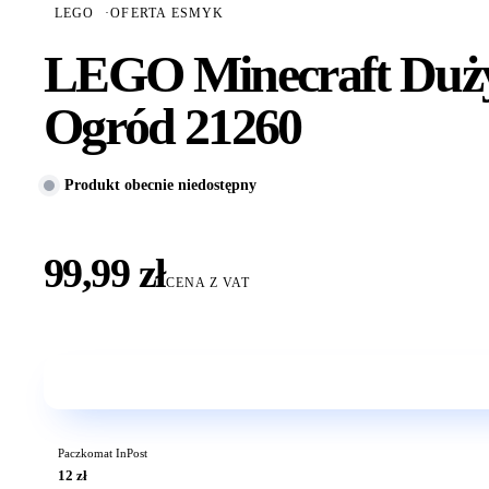
LEGO
·
OFERTA ESMYK
LEGO Minecraft Duży
Ogród 21260
Produkt obecnie niedostępny
99,99 zł
CENA Z VAT
Paczkomat InPost
12 zł