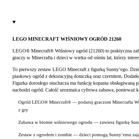
LEGO MINECRAFT WIŚNIOWY OGRÓD 21260
LEGO® Minecraft® Wiśniowy ogród (21260) to praktyczna zaba
graczy w Minecrafta i dzieci w wieku od ośmiu lat, którzy inter
To pierwszy zestaw LEGO Minecraft z figurką Sunny’ego. Dzi
piaskowy ogród z dekoracyjną doniczką oraz czernitem. Dodat
Figurka dorosłego niuchacza ma funkcję kopania obsługiwaną p
nachodzi ogród. Całość urozmaica cyfrowa zabawa, ponieważ kon
Ogród LEGO® Minecraft® — podaruj graczom Minecrafta Wiśn
z gry
Zabawa w biomie wiśniowego ogrodu — zawiera figurkę Sunny
Zestaw z ogrodem i zombie — dzieci pomogą Sunny’emu zająć