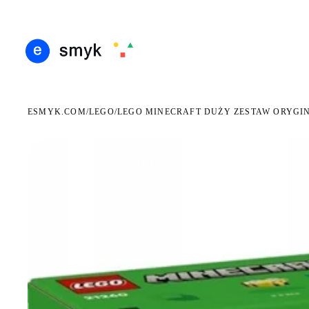
ARMOWA DOSTAWA OD 199 ZŁ
POLSCY I EUROPEJSCY DYSTRYBUTORZY
14 DN
●
●
ESMYK.COM
LEGO
/
/
LEGO MINECRAFT DUŻY ZESTAW ORYGI
WKRÓTCE W SPRZEDAŻY