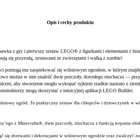
Opis i cechy produktu
wka z gry i pierwszy zestaw LEGO® z figurkami i elementami z biom
esują się przyrodą, zestawami ze zwierzętami i walką z zombie!
eci pomogą mu zaopiekować się wiśniowym ogrodem, w którym znajduj
kowo można w nim znaleźć dwie pszczoły, dorosłego niuchacza — prz
alcem, aby stworzenie mogło wykopać ryjkiem rzadkie nasiono z ziem
struktorzy mogą skorzystać z intuicyjnej aplikacji LEGO Builder.
iowy ogród. To praktyczny zestaw dla chłopców i dziewczynek w wie
’ego z Minecrafta®, dwie pszczoły, niuchacza z funkcją kopania obs
 się drzewami i dekoracjami w wiśniowym ogrodzie oraz zwalczyć zo