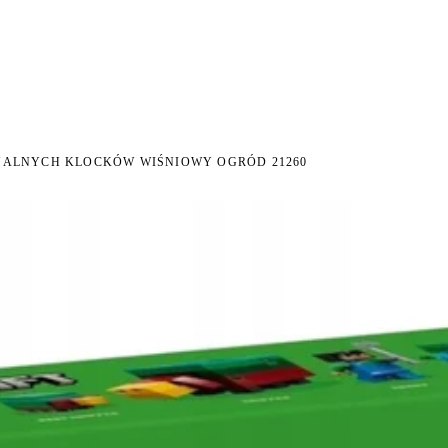
I NA ZWROT
ZAMÓW DO 14:00 — WYSYŁKA DZIŚ
DARMOWA DOSTAWA OD 199 
●
●
NALNYCH KLOCKÓW WIŚNIOWY OGRÓD 21260