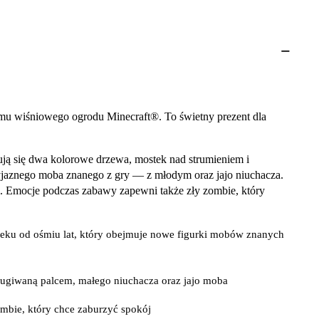
u wiśniowego ogrodu Minecraft®. To świetny prezent dla
ą się dwa kolorowe drzewa, mostek nad strumieniem i
yjaznego moba znanego z gry — z młodym oraz jajo niuchacza.
i. Emocje podczas zabawy zapewni także zły zombie, który
ku od ośmiu lat, który obejmuje nowe figurki mobów znanych
ługiwaną palcem, małego niuchacza oraz jajo moba
mbie, który chce zaburzyć spokój